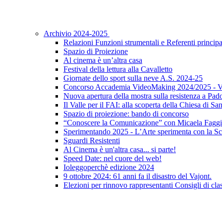
Archivio 2024-2025
Relazioni Funzioni strumentali e Referenti principa
Spazio di Proiezione
Al cinema è un’altra casa
Festival della lettura alla Cavalletto
Giornate dello sport sulla neve A.S. 2024-25
Concorso Accademia VideoMaking 2024/2025 - Vi
Nuova apertura della mostra sulla resistenza a Pad
Il Valle per il FAI: alla scoperta della Chiesa di S
Spazio di proiezione: bando di concorso
“Conoscere la Comunicazione” con Micaela Faggi
Sperimentando 2025 - L’Arte sperimenta con la Sc
Sguardi Resistenti
Al Cinema è un'altra casa... si parte!
Speed Date: nel cuore del web!
Ioleggoperchè edizione 2024
9 ottobre 2024: 61 anni fa il disastro del Vajont.
Elezioni per rinnovo rappresentanti Consigli di clas