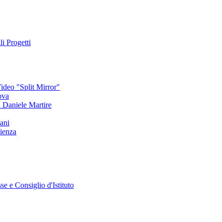
li Progetti
deo "Split Mirror"
ova
an Daniele Martire
ani
ienza
se e Consiglio d'Istituto