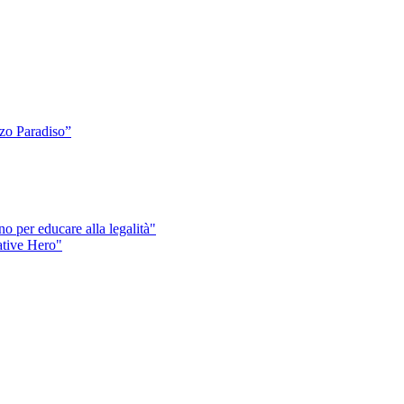
o Paradiso”
o per educare alla legalità"
eative Hero"