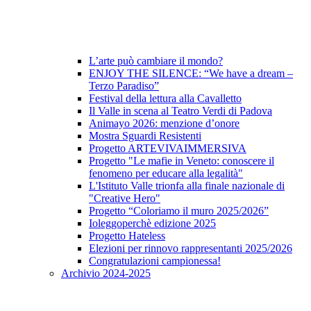
L’arte può cambiare il mondo?
ENJOY THE SILENCE: “We have a dream –
Terzo Paradiso”
Festival della lettura alla Cavalletto
Il Valle in scena al Teatro Verdi di Padova
Animayo 2026: menzione d’onore
Mostra Sguardi Resistenti
Progetto ARTEVIVAIMMERSIVA
Progetto "Le mafie in Veneto: conoscere il
fenomeno per educare alla legalità"
L'Istituto Valle trionfa alla finale nazionale di
"Creative Hero"
Progetto “Coloriamo il muro 2025/2026”
Ioleggoperchè edizione 2025
Progetto Hateless
Elezioni per rinnovo rappresentanti 2025/2026
Congratulazioni campionessa!
Archivio 2024-2025