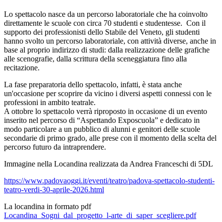
Lo spettacolo nasce da un percorso laboratoriale che ha coinvolto
direttamente le scuole con circa 70 studenti e studentesse. Con il
supporto dei professionisti dello Stabile del Veneto, gli studenti
hanno svolto un percorso laboratoriale, con attività diverse, anche in
base al proprio indirizzo di studi: dalla realizzazione delle grafiche
alle scenografie, dalla scrittura della sceneggiatura fino alla
recitazione.
La fase preparatoria dello spettacolo, infatti, è stata anche
un'occasione per scoprire da vicino i diversi aspetti connessi con le
professioni in ambito teatrale.
A ottobre lo spettacolo verrà riproposto in occasione di un evento
inserito nel percorso di “Aspettando Exposcuola” e dedicato in
modo particolare a un pubblico di alunni e genitori delle scuole
secondarie di primo grado, alle prese con il momento della scelta del
percorso futuro da intraprendere.
Immagine nella Locandina realizzata da Andrea Franceschi di 5DL
https://www.padovaoggi.it/eventi/teatro/padova-spettacolo-studenti-
teatro-verdi-30-aprile-2026.html
La locandina in formato pdf
Locandina_Sogni_dal_progetto_l-arte_di_saper_scegliere.pdf