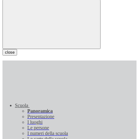
close
Scuola
Panoramica
Presentazione
I luoghi
Le persone
I numeri della scuola
Le carte della scuola