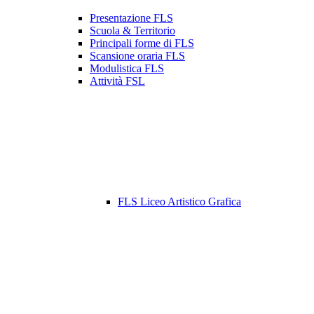
Presentazione FLS
Scuola & Territorio
Principali forme di FLS
Scansione oraria FLS
Modulistica FLS
Attività FSL
FLS Liceo Artistico Grafica