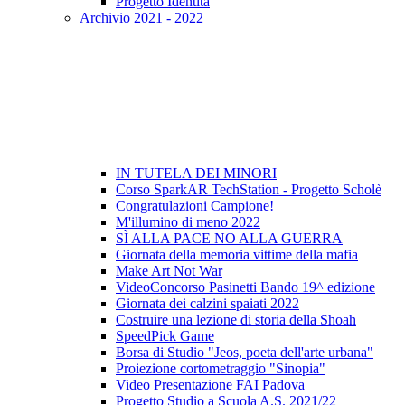
Progetto Identità
Archivio 2021 - 2022
IN TUTELA DEI MINORI
Corso SparkAR TechStation - Progetto Scholè
Congratulazioni Campione!
M'illumino di meno 2022
SÌ ALLA PACE NO ALLA GUERRA
Giornata della memoria vittime della mafia
Make Art Not War
VideoConcorso Pasinetti Bando 19^ edizione
Giornata dei calzini spaiati 2022
Costruire una lezione di storia della Shoah
SpeedPick Game
Borsa di Studio "Jeos, poeta dell'arte urbana"
Proiezione cortometraggio "Sinopia"
Video Presentazione FAI Padova
Progetto Studio a Scuola A.S. 2021/22