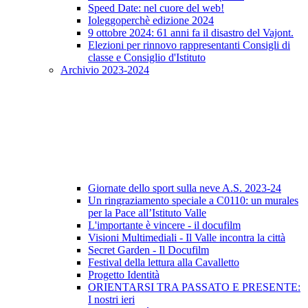
Speed Date: nel cuore del web!
Ioleggoperchè edizione 2024
9 ottobre 2024: 61 anni fa il disastro del Vajont.
Elezioni per rinnovo rappresentanti Consigli di
classe e Consiglio d'Istituto
Archivio 2023-2024
Giornate dello sport sulla neve A.S. 2023-24
Un ringraziamento speciale a C0110: un murales
per la Pace all’Istituto Valle
L'importante è vincere - il docufilm
Visioni Multimediali - Il Valle incontra la città
Secret Garden - Il Docufilm
Festival della lettura alla Cavalletto
Progetto Identità
ORIENTARSI TRA PASSATO E PRESENTE:
I nostri ieri