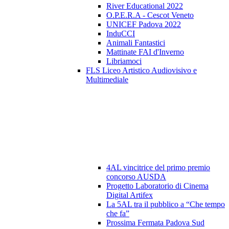
River Educational 2022
O.P.E.R.A - Cescot Veneto
UNICEF Padova 2022
InduCCI
Animali Fantastici
Mattinate FAI d'Inverno
Libriamoci
FLS Liceo Artistico Audiovisivo e
Multimediale
4AL vincitrice del primo premio
concorso AUSDA
Progetto Laboratorio di Cinema
Digital Artifex
La 5AL tra il pubblico a “Che tempo
che fa”
Prossima Fermata Padova Sud