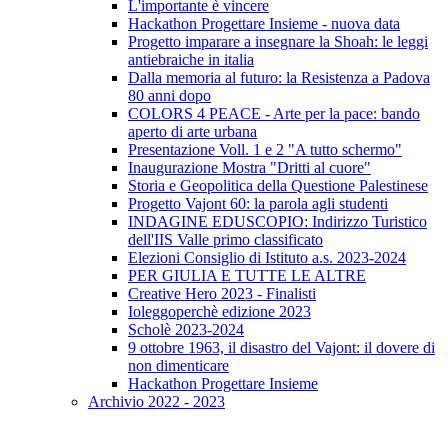
L'importante è vincere
Hackathon Progettare Insieme - nuova data
Progetto imparare a insegnare la Shoah: le leggi
antiebraiche in italia
Dalla memoria al futuro: la Resistenza a Padova
80 anni dopo
COLORS 4 PEACE - Arte per la pace: bando
aperto di arte urbana
Presentazione Voll. 1 e 2 "A tutto schermo"
Inaugurazione Mostra "Dritti al cuore"
Storia e Geopolitica della Questione Palestinese
Progetto Vajont 60: la parola agli studenti
INDAGINE EDUSCOPIO: Indirizzo Turistico
dell'IIS Valle primo classificato
Elezioni Consiglio di Istituto a.s. 2023-2024
PER GIULIA E TUTTE LE ALTRE
Creative Hero 2023 - Finalisti
Ioleggoperchè edizione 2023
Scholè 2023-2024
9 ottobre 1963, il disastro del Vajont: il dovere di
non dimenticare
Hackathon Progettare Insieme
Archivio 2022 - 2023