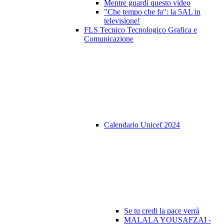
Mentre guardi questo video
"Che tempo che fa": la 5AL in
televisione!
FLS Tecnico Tecnologico Grafica e
Comunicazione
Calendario Unicef 2024
Se tu credi la pace verrà
MALALA YOUSAFZAI -