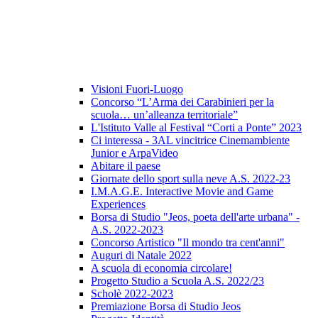
Visioni Fuori-Luogo
Concorso “L’Arma dei Carabinieri per la
scuola… un’alleanza territoriale”
L'Istituto Valle al Festival “Corti a Ponte” 2023
Ci interessa - 3AL vincitrice Cinemambiente
Junior e ArpaVideo
Abitare il paese
Giornate dello sport sulla neve A.S. 2022-23
I.M.A.G.E. Interactive Movie and Game
Experiences
Borsa di Studio "Jeos, poeta dell'arte urbana" -
A.S. 2022-2023
Concorso Artistico "Il mondo tra cent'anni"
Auguri di Natale 2022
A scuola di economia circolare!
Progetto Studio a Scuola A.S. 2022/23
Scholè 2022-2023
Premiazione Borsa di Studio Jeos