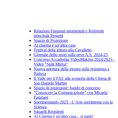
Relazioni Funzioni strumentali e Referenti
principali Progetti
Spazio di Proiezione
Al cinema è un’altra casa
Festival della lettura alla Cavalletto
Giornate dello sport sulla neve A.S. 2024-25
Concorso Accademia VideoMaking 2024/2025 -
Video "Split Mirror"
Nuova apertura della mostra sulla resistenza a
Padova
Il Valle per il FAI: alla scoperta della Chiesa di
San Daniele Martire
Spazio di proiezione: bando di concorso
“Conoscere la Comunicazione” con Micaela
Faggiani
Sperimentando 2025 - L’Arte sperimenta con la
Scienza
Sguardi Resistenti
Al Cinema è un'altra casa... si parte!