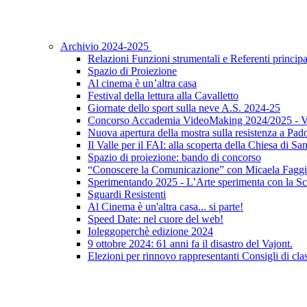
Archivio 2024-2025
Relazioni Funzioni strumentali e Referenti principa
Spazio di Proiezione
Al cinema è un’altra casa
Festival della lettura alla Cavalletto
Giornate dello sport sulla neve A.S. 2024-25
Concorso Accademia VideoMaking 2024/2025 - Vi
Nuova apertura della mostra sulla resistenza a Pad
Il Valle per il FAI: alla scoperta della Chiesa di S
Spazio di proiezione: bando di concorso
“Conoscere la Comunicazione” con Micaela Faggi
Sperimentando 2025 - L’Arte sperimenta con la Sc
Sguardi Resistenti
Al Cinema è un'altra casa... si parte!
Speed Date: nel cuore del web!
Ioleggoperchè edizione 2024
9 ottobre 2024: 61 anni fa il disastro del Vajont.
Elezioni per rinnovo rappresentanti Consigli di clas