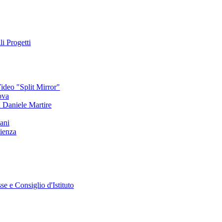
li Progetti
deo "Split Mirror"
ova
an Daniele Martire
ani
ienza
se e Consiglio d'Istituto