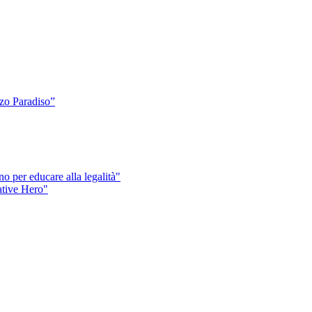
o Paradiso”
o per educare alla legalità"
eative Hero"