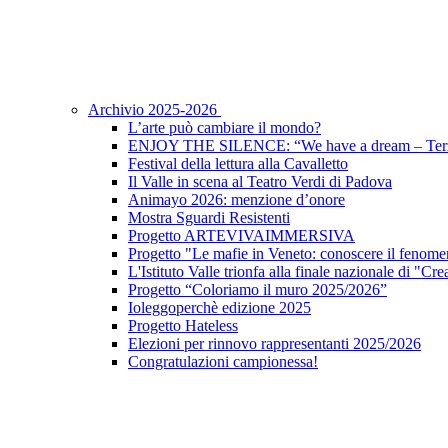
Archivio 2025-2026
L’arte può cambiare il mondo?
ENJOY THE SILENCE: “We have a dream – Terz
Festival della lettura alla Cavalletto
Il Valle in scena al Teatro Verdi di Padova
Animayo 2026: menzione d’onore
Mostra Sguardi Resistenti
Progetto ARTEVIVAIMMERSIVA
Progetto "Le mafie in Veneto: conoscere il fenomen
L'Istituto Valle trionfa alla finale nazionale di "Cr
Progetto “Coloriamo il muro 2025/2026”
Ioleggoperchè edizione 2025
Progetto Hateless
Elezioni per rinnovo rappresentanti 2025/2026
Congratulazioni campionessa!