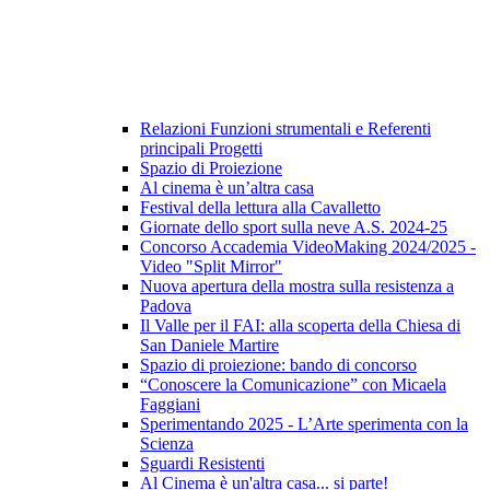
Relazioni Funzioni strumentali e Referenti
principali Progetti
Spazio di Proiezione
Al cinema è un’altra casa
Festival della lettura alla Cavalletto
Giornate dello sport sulla neve A.S. 2024-25
Concorso Accademia VideoMaking 2024/2025 -
Video "Split Mirror"
Nuova apertura della mostra sulla resistenza a
Padova
Il Valle per il FAI: alla scoperta della Chiesa di
San Daniele Martire
Spazio di proiezione: bando di concorso
“Conoscere la Comunicazione” con Micaela
Faggiani
Sperimentando 2025 - L’Arte sperimenta con la
Scienza
Sguardi Resistenti
Al Cinema è un'altra casa... si parte!