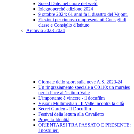
Speed Date: nel cuore del web!
Ioleggoperchè edizione 2024
9 ottobre 2024: 61 anni fa il disastro del Vajont.
Elezioni per rinnovo rappresentanti Consigli di
classe e Consiglio d'Istituto
Archivio 2023-2024
Giornate dello sport sulla neve A.S. 2023-24
Un ringraziamento speciale a C0110: un murales
per la Pace all’Istituto Valle
L'importante è vincere - il docufilm
Visioni Multimediali - Il Valle incontra la città
Secret Garden - Il Docufilm
Festival della lettura alla Cavalletto
Progetto Identità
ORIENTARSI TRA PASSATO E PRESENTE:
I nostri ieri