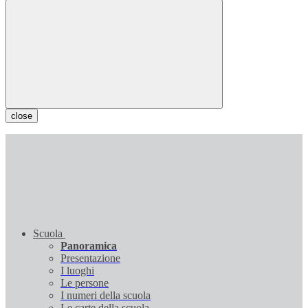
close
Scuola
Panoramica
Presentazione
I luoghi
Le persone
I numeri della scuola
Le carte della scuola