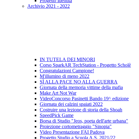
Progetto Identità
Archivio 2021 - 2022
IN TUTELA DEI MINORI
Corso SparkAR TechStation - Progetto Scholè
Congratulazioni Campione!
M'illumino di meno 2022
SÌ ALLA PACE NO ALLA GUERRA
Giornata della memoria vittime della mafia
Make Art Not War
VideoConcorso Pasinetti Bando 19^ edizione
Giornata dei calzini spaiati 2022
Costruire una lezione di storia della Shoah
SpeedPick Game
Borsa di Studio "Jeos, poeta dell'arte urbana"
Proiezione cortometraggio "Sinopia"
Video Presentazione FAI Padova
Progetto Studio a Scuola A.S. 2021/22