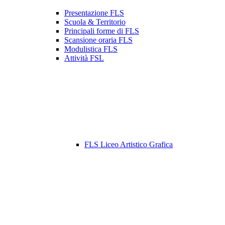
Presentazione FLS
Scuola & Territorio
Principali forme di FLS
Scansione oraria FLS
Modulistica FLS
Attività FSL
FLS Liceo Artistico Grafica