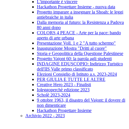
L'importante è vincere
Hackathon Progettare Insieme - nuova data
Progetto imparare a insegnare la Shoah: le leggi
antiebraiche in italia
Dalla memoria al futuro: la Resistenza a Padova
80 anni dopo
COLORS 4 PEACE - Arte per la pace: bando
aperto di arte urbana
Presentazione Voll. 1 e 2 "A tutto schermo"
Inaugurazione Mostra "Dritti al cuore"
Storia e Geopolitica della Questione Palestinese
Progetto Vajont 60: la parola agli studenti
INDAGINE EDUSCOPIO: Indirizzo Turistico
dell'IIS Valle primo classificato
Elezioni Consiglio di Istituto a.s. 2023-2024
PER GIULIA E TUTTE LE ALTRE
Creative Hero 2023 - Finalisti
Ioleggoperchè edizione 2023
Scholè 2023-2024
9 ottobre 1963, il disastro del Vajont: il dovere di
non dimenticare
Hackathon Progettare Insieme
Archivio 2022 - 2023