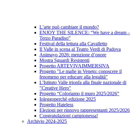
L’arte può cambiare il mondo?
ENJOY THE SILENCE: “We have a dream –
Terzo Paradiso”
Festival della lettura alla Cavalletto
Il Valle in scena al Teatro Verdi di Padova
Animayo 2026: menzione d’onore
Mostra Sguardi Resistenti
Progetto ARTEVIVAIMMERSIVA
Progetto "Le mafie in Veneto: conoscere il
fenomeno per educare alla legalità"
L'Istituto Valle trionfa alla finale nazionale di
"Creative Hero"
Progetto “Coloriamo il muro 2025/2026”
Ioleggoperchè edizione 2025
Progetto Hateless
Elezioni per rinnovo rappresentanti 2025/2026
Congratulazioni campionessa!
Archivio 2024-2025