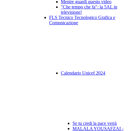
Mentre guardi questo video
"Che tempo che fa": la 5AL in
televisione!
FLS Tecnico Tecnologico Grafica e
Comunicazione
Calendario Unicef 2024
Se tu credi la pace verrà
MALALA YOUSAFZAI -