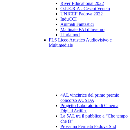
River Educational 2022
O.P.E.R.A - Cescot Veneto
UNICEF Padova 2022
InduCCI
Animali Fantastici
Mattinate FAI d'Inverno
Libriamoci
FLS Liceo Artistico Audiovisivo e
Multimediale
4AL vincitrice del primo premio
concorso AUSDA
Progetto Laboratorio di Cinema
Digital Artifex
La 5AL tra il pubblico a “Che tempo
che fa”
Prossima Fermata Padova Sud