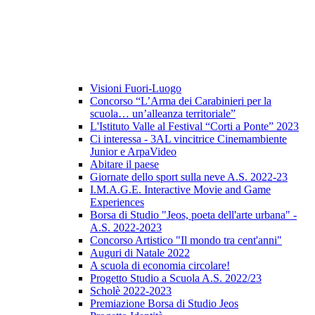
Visioni Fuori-Luogo
Concorso “L’Arma dei Carabinieri per la
scuola… un’alleanza territoriale”
L'Istituto Valle al Festival “Corti a Ponte” 2023
Ci interessa - 3AL vincitrice Cinemambiente
Junior e ArpaVideo
Abitare il paese
Giornate dello sport sulla neve A.S. 2022-23
I.M.A.G.E. Interactive Movie and Game
Experiences
Borsa di Studio "Jeos, poeta dell'arte urbana" -
A.S. 2022-2023
Concorso Artistico "Il mondo tra cent'anni"
Auguri di Natale 2022
A scuola di economia circolare!
Progetto Studio a Scuola A.S. 2022/23
Scholè 2022-2023
Premiazione Borsa di Studio Jeos