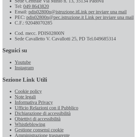
Sede Centrale Via Minio n. 13, 35134 Padova
Tel:
049 8643820
Email:
pdis02800n@istruzione.it
Link per inviare una mail
PEC:
pdis02800n@pec.istruzione.it
Link per inviare una mail
C.F.: 92048070285
Cod. mecc. PDIS02800N
Sede Cavalletto V. Cavallotti 25, PD Tel.049685314
Seguici su
Youtube
Instagram
Sezione Link Utili
Cookie policy
Note legali
Informativa Privacy
Ufficio Relazioni con il Pubblico
Dichiarazione di accessibilità
Obiettivi di accessibilità
Whistleblowing
Gestione consensi cookie
Amministrazione trasparente