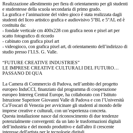
Realizzazione allestimento per fiera di orientamento per gli studenti
e studentesse della scuola secondaria di primo grado.
La grafica e l’animazione del video gioco è stata realizzata dagli
studenti del liceo artistico grafica e audiovisivo 5°BL e 5°AL ed è
costituita da:
- fondale verticale cm 400x228 con grafica neon e pixel art per
scatto fotografico di ricordo
- cabinato con grafica pixel art
- videogioco, con grafica pixel art, di orientamento dell’indirizzo di
studio presso l’I.I.S. G. Valle.
“FUTURE CREATIVE INDUSTRIES”
LE IMPRESE CREATIVE CULTURALI DEL FUTURO…
PASSANO DI QUA
La Camera di Commercio di Padova, nell’ambito del progetto
europeo InduCCI, finanziato dal programma di cooperazione
europeo Interreg Central Europe, ha collaborato con l’Istituto
Istruzione Superiore Giovanni Valle di Padova e con l’Università
Ca’Foscari di Venezia per avvicinare gli studenti al mondo delle
imprese creative e culturali, con un’esperienza concreta.
Questa installazione nasce dal riconoscimento di due tendenze
potenzialmente convergenti: da un lato le trasformazioni digitali
dell’industria e del mondo produttivo e dall'altro il crescente
interesse dell'artista per le tecnologie digitali.