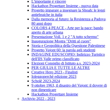
L'importante è vincere
Hackathon Progettare Insieme - nuova data
Progetto imparare a insegnare la Shoah: le leggi
antiebraiche in italia
Dalla memoria al futuro: la Resistenza a Padova
80 anni dopo
COLORS 4 PEACE - Arte per la pace: bando
aperto di arte urbana
Presentazione Voll. 1 e 2 "A tutto schermo"
Inaugurazione Mostra "Dritti al cuore"
Storia e Geopolitica della Questione Palestinese
Progetto Vajont 60: la parola agli studenti
INDAGINE EDUSCOPIO: Indirizzo Turistico
dell'IIS Valle primo classificato
Elezioni Consiglio di Istituto a.s. 2023-2024
PER GIULIA E TUTTE LE ALTRE
Creative Hero 2023 - Finalisti
Ioleggoperchè edizione 2023
Scholè 2023-2024
9 ottobre 1963, il disastro del Vajont: il dovere di
non dimenticare
Hackathon Progettare Insieme
Archivio 2022 - 2023