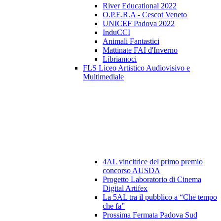
River Educational 2022
O.P.E.R.A - Cescot Veneto
UNICEF Padova 2022
InduCCI
Animali Fantastici
Mattinate FAI d'Inverno
Libriamoci
FLS Liceo Artistico Audiovisivo e
Multimediale
4AL vincitrice del primo premio
concorso AUSDA
Progetto Laboratorio di Cinema
Digital Artifex
La 5AL tra il pubblico a “Che tempo
che fa”
Prossima Fermata Padova Sud