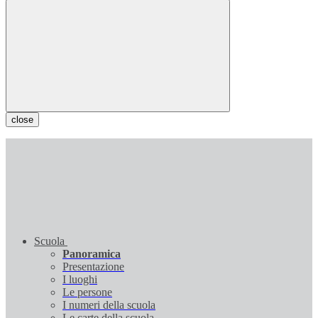
close
Scuola
Panoramica
Presentazione
I luoghi
Le persone
I numeri della scuola
Le carte della scuola