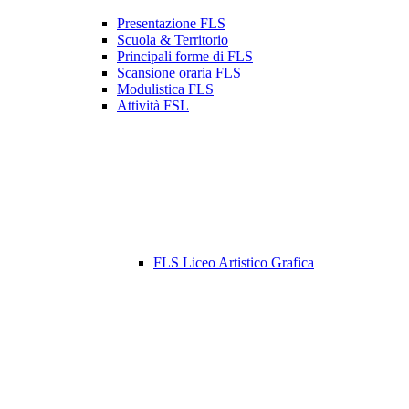
Presentazione FLS
Scuola & Territorio
Principali forme di FLS
Scansione oraria FLS
Modulistica FLS
Attività FSL
FLS Liceo Artistico Grafica