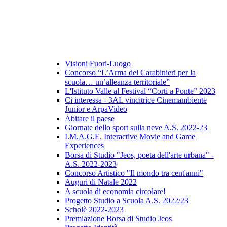
Visioni Fuori-Luogo
Concorso “L’Arma dei Carabinieri per la
scuola… un’alleanza territoriale”
L'Istituto Valle al Festival “Corti a Ponte” 2023
Ci interessa - 3AL vincitrice Cinemambiente
Junior e ArpaVideo
Abitare il paese
Giornate dello sport sulla neve A.S. 2022-23
I.M.A.G.E. Interactive Movie and Game
Experiences
Borsa di Studio "Jeos, poeta dell'arte urbana" -
A.S. 2022-2023
Concorso Artistico "Il mondo tra cent'anni"
Auguri di Natale 2022
A scuola di economia circolare!
Progetto Studio a Scuola A.S. 2022/23
Scholè 2022-2023
Premiazione Borsa di Studio Jeos