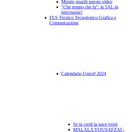
Mentre guardi questo video
"Che tempo che fa": la 5AL in
televisione!
FLS Tecnico Tecnologico Grafica e
Comunicazione
Calendario Unicef 2024
Se tu credi la pace verrà
MALALA YOUSAFZAI -