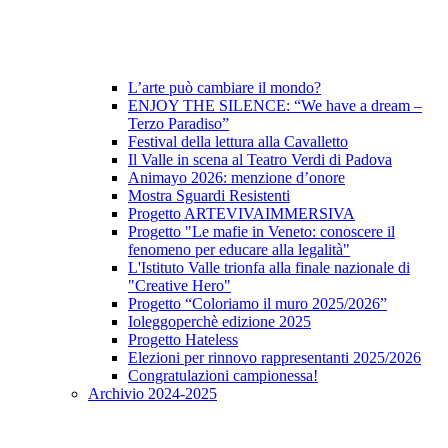
L’arte può cambiare il mondo?
ENJOY THE SILENCE: “We have a dream –
Terzo Paradiso”
Festival della lettura alla Cavalletto
Il Valle in scena al Teatro Verdi di Padova
Animayo 2026: menzione d’onore
Mostra Sguardi Resistenti
Progetto ARTEVIVAIMMERSIVA
Progetto "Le mafie in Veneto: conoscere il
fenomeno per educare alla legalità"
L'Istituto Valle trionfa alla finale nazionale di
"Creative Hero"
Progetto “Coloriamo il muro 2025/2026”
Ioleggoperchè edizione 2025
Progetto Hateless
Elezioni per rinnovo rappresentanti 2025/2026
Congratulazioni campionessa!
Archivio 2024-2025