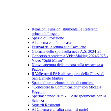
Relazioni Funzioni strumentali e Referenti
principali Progetti
Spazio di Proiezione
Al cinema è un’altra casa
Festival della lettura alla Cavalletto
Giornate dello sport sulla neve A.S. 2024-25
Concorso Accademia VideoMaking 2024/2025 -
Video "Split Mirror"
Nuova apertura della mostra sulla resistenza a
Padova
Il Valle per il FAI: alla scoperta della Chiesa di
San Daniele Martire
Spazio di proiezione: bando di concorso
“Conoscere la Comunicazione” con Micaela
Faggiani
Sperimentando 2025 - L’Arte sperimenta con la
Scienza
Sguardi Resistenti
Al Cinema è un'altra casa... si parte!