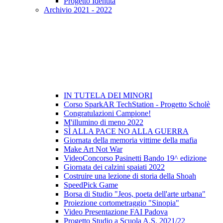
Progetto Identità
Archivio 2021 - 2022
IN TUTELA DEI MINORI
Corso SparkAR TechStation - Progetto Scholè
Congratulazioni Campione!
M'illumino di meno 2022
SÌ ALLA PACE NO ALLA GUERRA
Giornata della memoria vittime della mafia
Make Art Not War
VideoConcorso Pasinetti Bando 19^ edizione
Giornata dei calzini spaiati 2022
Costruire una lezione di storia della Shoah
SpeedPick Game
Borsa di Studio "Jeos, poeta dell'arte urbana"
Proiezione cortometraggio "Sinopia"
Video Presentazione FAI Padova
Progetto Studio a Scuola A.S. 2021/22