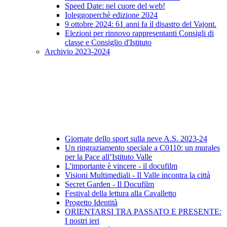
Speed Date: nel cuore del web!
Ioleggoperchè edizione 2024
9 ottobre 2024: 61 anni fa il disastro del Vajont.
Elezioni per rinnovo rappresentanti Consigli di
classe e Consiglio d'Istituto
Archivio 2023-2024
Giornate dello sport sulla neve A.S. 2023-24
Un ringraziamento speciale a C0110: un murales
per la Pace all’Istituto Valle
L'importante è vincere - il docufilm
Visioni Multimediali - Il Valle incontra la città
Secret Garden - Il Docufilm
Festival della lettura alla Cavalletto
Progetto Identità
ORIENTARSI TRA PASSATO E PRESENTE:
I nostri ieri