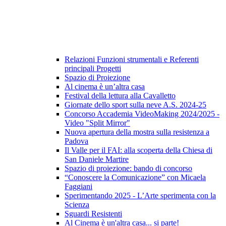
Relazioni Funzioni strumentali e Referenti
principali Progetti
Spazio di Proiezione
Al cinema è un’altra casa
Festival della lettura alla Cavalletto
Giornate dello sport sulla neve A.S. 2024-25
Concorso Accademia VideoMaking 2024/2025 -
Video "Split Mirror"
Nuova apertura della mostra sulla resistenza a
Padova
Il Valle per il FAI: alla scoperta della Chiesa di
San Daniele Martire
Spazio di proiezione: bando di concorso
“Conoscere la Comunicazione” con Micaela
Faggiani
Sperimentando 2025 - L’Arte sperimenta con la
Scienza
Sguardi Resistenti
Al Cinema è un'altra casa... si parte!