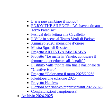
L’arte può cambiare il mondo?
ENJOY THE SILENCE: “We have a dream –
Terzo Paradiso”
Festival della lettura alla Cavalletto
Il Valle in scena al Teatro Verdi di Padova
Animayo 2026: menzione d’onore
Mostra Sguardi Resistenti
Progetto ARTEVIVAIMMERSIVA
Progetto "Le mafie in Veneto: conoscere il
fenomeno per educare alla legalità"
L'Istituto Valle trionfa alla finale nazionale di
"Creative Hero"
Progetto “Coloriamo il muro 2025/2026”
Ioleggoperchè edizione 2025
Progetto Hateless
Elezioni per rinnovo rappresentanti 2025/2026
Congratulazioni campionessa!
Archivio 2024-2025