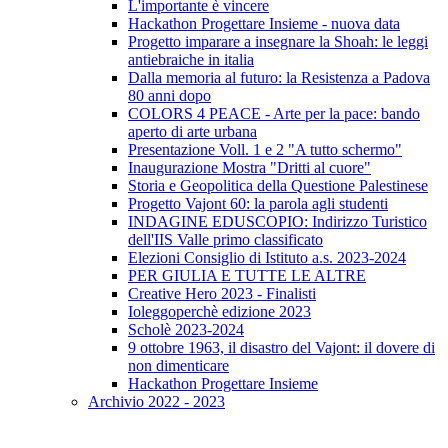
L'importante è vincere
Hackathon Progettare Insieme - nuova data
Progetto imparare a insegnare la Shoah: le leggi
antiebraiche in italia
Dalla memoria al futuro: la Resistenza a Padova
80 anni dopo
COLORS 4 PEACE - Arte per la pace: bando
aperto di arte urbana
Presentazione Voll. 1 e 2 "A tutto schermo"
Inaugurazione Mostra "Dritti al cuore"
Storia e Geopolitica della Questione Palestinese
Progetto Vajont 60: la parola agli studenti
INDAGINE EDUSCOPIO: Indirizzo Turistico
dell'IIS Valle primo classificato
Elezioni Consiglio di Istituto a.s. 2023-2024
PER GIULIA E TUTTE LE ALTRE
Creative Hero 2023 - Finalisti
Ioleggoperchè edizione 2023
Scholè 2023-2024
9 ottobre 1963, il disastro del Vajont: il dovere di
non dimenticare
Hackathon Progettare Insieme
Archivio 2022 - 2023