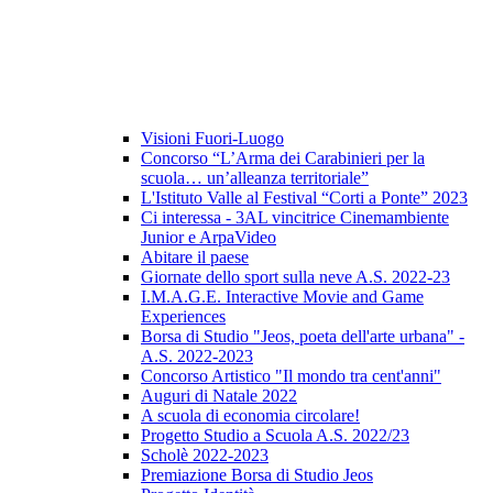
Visioni Fuori-Luogo
Concorso “L’Arma dei Carabinieri per la
scuola… un’alleanza territoriale”
L'Istituto Valle al Festival “Corti a Ponte” 2023
Ci interessa - 3AL vincitrice Cinemambiente
Junior e ArpaVideo
Abitare il paese
Giornate dello sport sulla neve A.S. 2022-23
I.M.A.G.E. Interactive Movie and Game
Experiences
Borsa di Studio "Jeos, poeta dell'arte urbana" -
A.S. 2022-2023
Concorso Artistico "Il mondo tra cent'anni"
Auguri di Natale 2022
A scuola di economia circolare!
Progetto Studio a Scuola A.S. 2022/23
Scholè 2022-2023
Premiazione Borsa di Studio Jeos