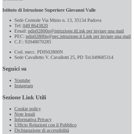
Istituto di Istruzione Superiore Giovanni Valle
Sede Centrale Via Minio n. 13, 35134 Padova
Tel:
049 8643820
Email:
pdis02800n@istruzione.it
Link per inviare una mail
PEC:
pdis02800n@pec.istruzione.it
Link per inviare una mail
C.F.: 92048070285
Cod. mecc. PDIS02800N
Sede Cavalletto V. Cavallotti 25, PD Tel.049685314
Seguici su
Youtube
Instagram
Sezione Link Utili
Cookie policy
Note legali
Informativa Privacy
Ufficio Relazioni con il Pubblico
Dichiarazione di accessibilità