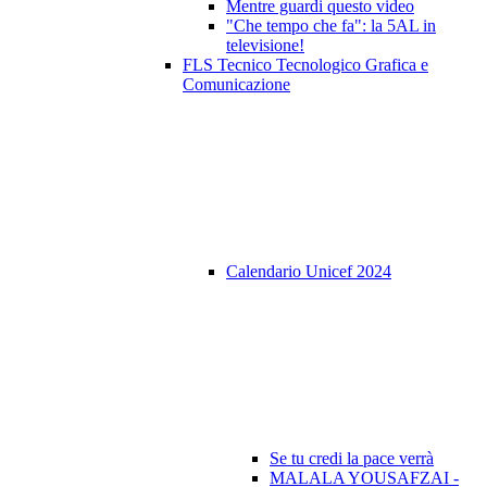
Mentre guardi questo video
"Che tempo che fa": la 5AL in
televisione!
FLS Tecnico Tecnologico Grafica e
Comunicazione
Calendario Unicef 2024
Se tu credi la pace verrà
MALALA YOUSAFZAI -