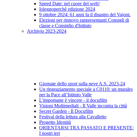
Speed Date: nel cuore del web!
Ioleggoperchè edizione 2024
9 ottobre 2024: 61 anni fa il disastro del Vajont.
Elezioni per rinnovo rappresentanti Consigli di
classe e Consiglio d'Istituto
Archivio 2023-2024
Giornate dello sport sulla neve A.S. 2023-24
Un ringraziamento speciale a C0110: un murales
per la Pace all’Istituto Valle
L'importante è vincere - il docufilm
Visioni Multimediali - Il Valle incontra la città
Secret Garden - Il Docufilm
Festival della lettura alla Cavalletto
Progetto Identità
ORIENTARSI TRA PASSATO E PRESENTE:
I nostri ieri