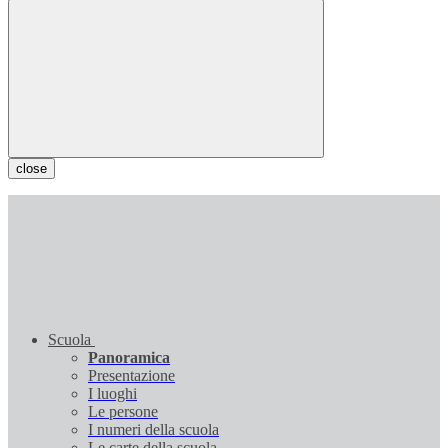
close
Scuola
Panoramica
Presentazione
I luoghi
Le persone
I numeri della scuola
Le carte della scuola