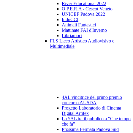
River Educational 2022
O.P.E.R.A - Cescot Veneto
UNICEF Padova 2022
InduCCI
Animali Fantastici
Mattinate FAI d'Inverno
Libriamoci
FLS Liceo Artistico Audiovisivo e
Multimediale
4AL vincitrice del primo premio
concorso AUSDA
Progetto Laboratorio di Cinema
Digital Artifex
La 5AL tra il pubblico a “Che tempo
che fa”
Prossima Fermata Padova Sud