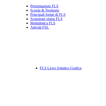
Presentazione FLS
Scuola & Territorio
Principali forme di FLS
Scansione oraria FLS
Modulistica FLS
Attività FSL
FLS Liceo Artistico Grafica