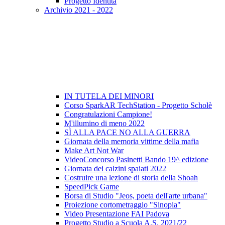
Progetto Identità
Archivio 2021 - 2022
IN TUTELA DEI MINORI
Corso SparkAR TechStation - Progetto Scholè
Congratulazioni Campione!
M'illumino di meno 2022
SÌ ALLA PACE NO ALLA GUERRA
Giornata della memoria vittime della mafia
Make Art Not War
VideoConcorso Pasinetti Bando 19^ edizione
Giornata dei calzini spaiati 2022
Costruire una lezione di storia della Shoah
SpeedPick Game
Borsa di Studio "Jeos, poeta dell'arte urbana"
Proiezione cortometraggio "Sinopia"
Video Presentazione FAI Padova
Progetto Studio a Scuola A.S. 2021/22