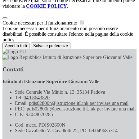
Per conoscere quali sono i cookie necessari al funzionamento potete
visionare la
COOKIE POLICY
.
Cookie necessari per il funzionamento
I cookie necessari per il funzionamento non possono essere
disabilitati. È possibile consultare l'elenco nella pagina della cookie
policy.
Accetta tutti
Salva le preferenze
Istituto di Istruzione Superiore Giovanni Valle
Contatti
Istituto di Istruzione Superiore Giovanni Valle
Sede Centrale Via Minio n. 13, 35134 Padova
Tel:
049 8643820
Email:
pdis02800n@istruzione.it
Link per inviare una mail
PEC:
pdis02800n@pec.istruzione.it
Link per inviare una mail
C.F.: 92048070285
Cod. mecc. PDIS02800N
Sede Cavalletto V. Cavallotti 25, PD Tel.049685314