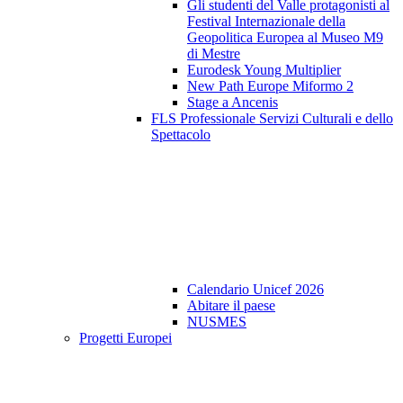
Gli studenti del Valle protagonisti al
Festival Internazionale della
Geopolitica Europea al Museo M9
di Mestre
Eurodesk Young Multiplier
New Path Europe Miformo 2
Stage a Ancenis
FLS Professionale Servizi Culturali e dello
Spettacolo
Calendario Unicef 2026
Abitare il paese
NUSMES
Progetti Europei