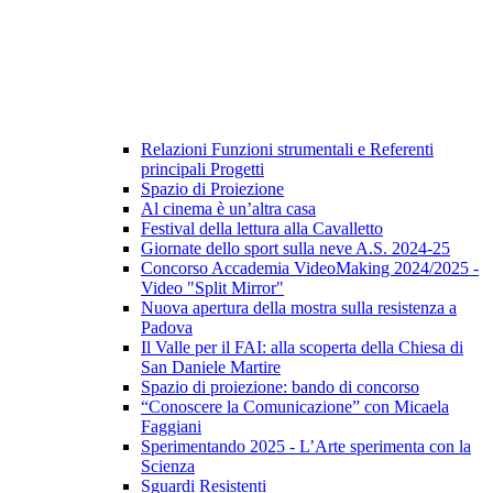
Relazioni Funzioni strumentali e Referenti
principali Progetti
Spazio di Proiezione
Al cinema è un’altra casa
Festival della lettura alla Cavalletto
Giornate dello sport sulla neve A.S. 2024-25
Concorso Accademia VideoMaking 2024/2025 -
Video "Split Mirror"
Nuova apertura della mostra sulla resistenza a
Padova
Il Valle per il FAI: alla scoperta della Chiesa di
San Daniele Martire
Spazio di proiezione: bando di concorso
“Conoscere la Comunicazione” con Micaela
Faggiani
Sperimentando 2025 - L’Arte sperimenta con la
Scienza
Sguardi Resistenti