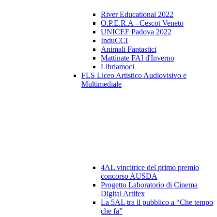
River Educational 2022
O.P.E.R.A - Cescot Veneto
UNICEF Padova 2022
InduCCI
Animali Fantastici
Mattinate FAI d'Inverno
Libriamoci
FLS Liceo Artistico Audiovisivo e
Multimediale
4AL vincitrice del primo premio
concorso AUSDA
Progetto Laboratorio di Cinema
Digital Artifex
La 5AL tra il pubblico a “Che tempo
che fa”