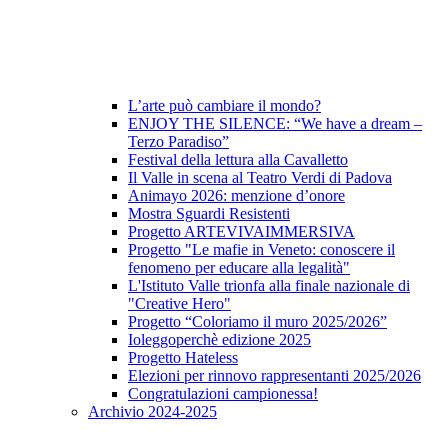
L’arte può cambiare il mondo?
ENJOY THE SILENCE: “We have a dream –
Terzo Paradiso”
Festival della lettura alla Cavalletto
Il Valle in scena al Teatro Verdi di Padova
Animayo 2026: menzione d’onore
Mostra Sguardi Resistenti
Progetto ARTEVIVAIMMERSIVA
Progetto "Le mafie in Veneto: conoscere il
fenomeno per educare alla legalità"
L'Istituto Valle trionfa alla finale nazionale di
"Creative Hero"
Progetto “Coloriamo il muro 2025/2026”
Ioleggoperchè edizione 2025
Progetto Hateless
Elezioni per rinnovo rappresentanti 2025/2026
Congratulazioni campionessa!
Archivio 2024-2025