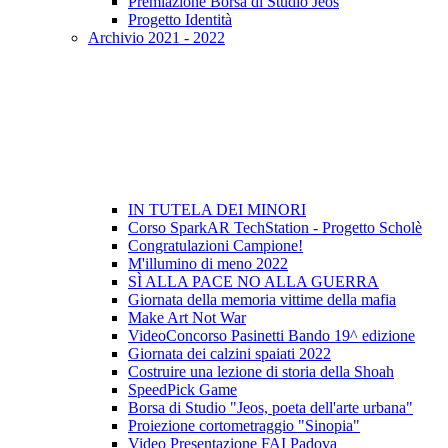
Premiazione Borsa di Studio Jeos
Progetto Identità
Archivio 2021 - 2022
IN TUTELA DEI MINORI
Corso SparkAR TechStation - Progetto Scholè
Congratulazioni Campione!
M'illumino di meno 2022
SÌ ALLA PACE NO ALLA GUERRA
Giornata della memoria vittime della mafia
Make Art Not War
VideoConcorso Pasinetti Bando 19^ edizione
Giornata dei calzini spaiati 2022
Costruire una lezione di storia della Shoah
SpeedPick Game
Borsa di Studio "Jeos, poeta dell'arte urbana"
Proiezione cortometraggio "Sinopia"
Video Presentazione FAI Padova