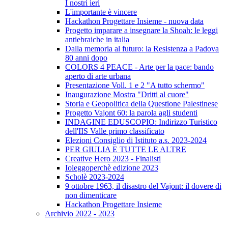
I nostri ieri
L'importante è vincere
Hackathon Progettare Insieme - nuova data
Progetto imparare a insegnare la Shoah: le leggi
antiebraiche in italia
Dalla memoria al futuro: la Resistenza a Padova
80 anni dopo
COLORS 4 PEACE - Arte per la pace: bando
aperto di arte urbana
Presentazione Voll. 1 e 2 "A tutto schermo"
Inaugurazione Mostra "Dritti al cuore"
Storia e Geopolitica della Questione Palestinese
Progetto Vajont 60: la parola agli studenti
INDAGINE EDUSCOPIO: Indirizzo Turistico
dell'IIS Valle primo classificato
Elezioni Consiglio di Istituto a.s. 2023-2024
PER GIULIA E TUTTE LE ALTRE
Creative Hero 2023 - Finalisti
Ioleggoperchè edizione 2023
Scholè 2023-2024
9 ottobre 1963, il disastro del Vajont: il dovere di
non dimenticare
Hackathon Progettare Insieme
Archivio 2022 - 2023