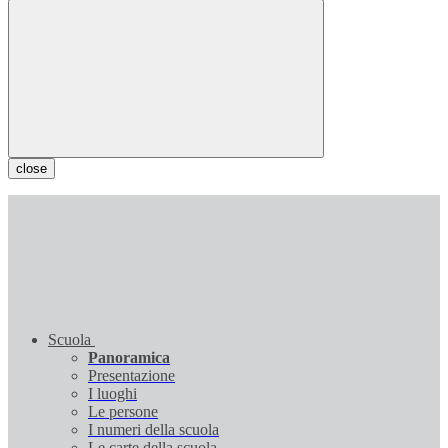
close
Scuola
Panoramica
Presentazione
I luoghi
Le persone
I numeri della scuola
Le carte della scuola