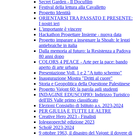
Secret Garden - Il Docufilm
Festival della lettura alla Cavalletto
Progetto Identità
ORIENTARSI TRA PASSATO E PRESENTE:
I nostri ieri
L'importante è vincere
Hackathon Progettare Insieme - nuova data
Progetto imparare a insegnare la Shoah: le leggi
antiebraiche in italia
Dalla memoria al futuro: la Resistenza a Padova
80 anni dopo
COLORS 4 PEACE - Arte per la pace: bando
aperto di arte urbana
Presentazione Voll. 1 e 2 "A tutto schermo"
Inaugurazione Mostra "Dritti al cuore"
Storia e Geopolitica della Questione Palestinese
Progetto Vajont 60: la parola agli studenti
INDAGINE EDUSCOPIO: Indirizzo Turistico
dell'IIS Valle primo classificato
Elezioni Consiglio di Istituto a.s. 2023-2024
PER GIULIA E TUTTE LE ALTRE
Creative Hero 2023 - Finalisti
Ioleggoperchè edizione 2023
Scholè 2023-2024
9 ottobre 1963, il disastro del Vajont: il dovere di