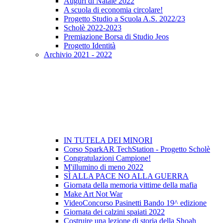
Auguri di Natale 2022
A scuola di economia circolare!
Progetto Studio a Scuola A.S. 2022/23
Scholè 2022-2023
Premiazione Borsa di Studio Jeos
Progetto Identità
Archivio 2021 - 2022
IN TUTELA DEI MINORI
Corso SparkAR TechStation - Progetto Scholè
Congratulazioni Campione!
M'illumino di meno 2022
SÌ ALLA PACE NO ALLA GUERRA
Giornata della memoria vittime della mafia
Make Art Not War
VideoConcorso Pasinetti Bando 19^ edizione
Giornata dei calzini spaiati 2022
Costruire una lezione di storia della Shoah