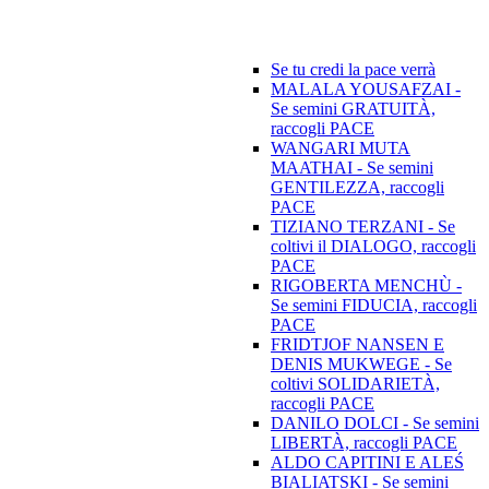
Se tu credi la pace verrà
MALALA YOUSAFZAI -
Se semini GRATUITÀ,
raccogli PACE
WANGARI MUTA
MAATHAI - Se semini
GENTILEZZA, raccogli
PACE
TIZIANO TERZANI - Se
coltivi il DIALOGO, raccogli
PACE
RIGOBERTA MENCHÙ -
Se semini FIDUCIA, raccogli
PACE
FRIDTJOF NANSEN E
DENIS MUKWEGE - Se
coltivi SOLIDARIETÀ,
raccogli PACE
DANILO DOLCI - Se semini
LIBERTÀ, raccogli PACE
ALDO CAPITINI E ALEŚ
BIALIATSKI - Se semini