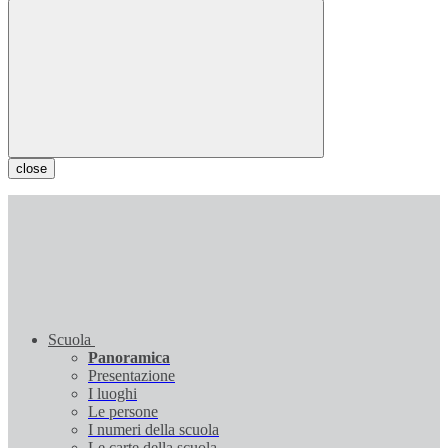
close
Scuola
Panoramica
Presentazione
I luoghi
Le persone
I numeri della scuola
Le carte della scuola