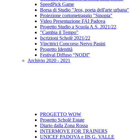
SpeedPick Game
Borsa di Studio "Jeos, poeta dell'arte urbana"
Proiezione cortometraggio "Sinopia"
Video Presentazione FAI Padova
Progetto Studio a Scuola A.S. 2021/22
"Cambia il Tempo"
Iscrizioni Scholè 2021/22
Vincitrici Concorso Nervo Pasini
Progetto Identità
Festival Diffuso “NODI”
Archivio 2020 - 2021
PROGETTO WOW
Progetto Scholè Estate
Diario dalla Zona Rossa
INTERMOVE FOR TRAINERS
UNICEF PADOVA e IIS G. VALLE