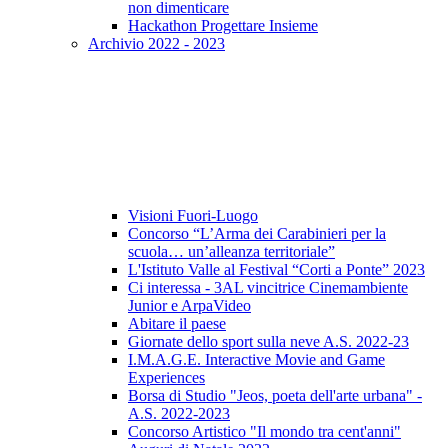
non dimenticare
Hackathon Progettare Insieme
Archivio 2022 - 2023
Visioni Fuori-Luogo
Concorso “L’Arma dei Carabinieri per la
scuola… un’alleanza territoriale”
L'Istituto Valle al Festival “Corti a Ponte” 2023
Ci interessa - 3AL vincitrice Cinemambiente
Junior e ArpaVideo
Abitare il paese
Giornate dello sport sulla neve A.S. 2022-23
I.M.A.G.E. Interactive Movie and Game
Experiences
Borsa di Studio "Jeos, poeta dell'arte urbana" -
A.S. 2022-2023
Concorso Artistico "Il mondo tra cent'anni"