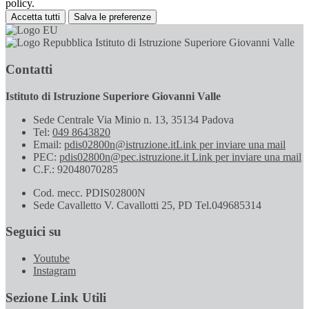
policy.
Accetta tutti
Salva le preferenze
Istituto di Istruzione Superiore Giovanni Valle
Contatti
Istituto di Istruzione Superiore Giovanni Valle
Sede Centrale Via Minio n. 13, 35134 Padova
Tel:
049 8643820
Email:
pdis02800n@istruzione.it
Link per inviare una mail
PEC:
pdis02800n@pec.istruzione.it
Link per inviare una mail
C.F.: 92048070285
Cod. mecc. PDIS02800N
Sede Cavalletto V. Cavallotti 25, PD Tel.049685314
Seguici su
Youtube
Instagram
Sezione Link Utili