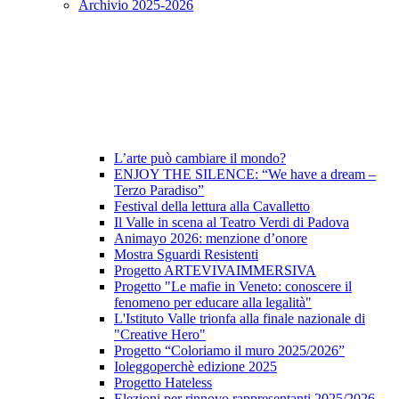
Archivio 2025-2026
L’arte può cambiare il mondo?
ENJOY THE SILENCE: “We have a dream –
Terzo Paradiso”
Festival della lettura alla Cavalletto
Il Valle in scena al Teatro Verdi di Padova
Animayo 2026: menzione d’onore
Mostra Sguardi Resistenti
Progetto ARTEVIVAIMMERSIVA
Progetto "Le mafie in Veneto: conoscere il
fenomeno per educare alla legalità"
L'Istituto Valle trionfa alla finale nazionale di
"Creative Hero"
Progetto “Coloriamo il muro 2025/2026”
Ioleggoperchè edizione 2025
Progetto Hateless
Elezioni per rinnovo rappresentanti 2025/2026