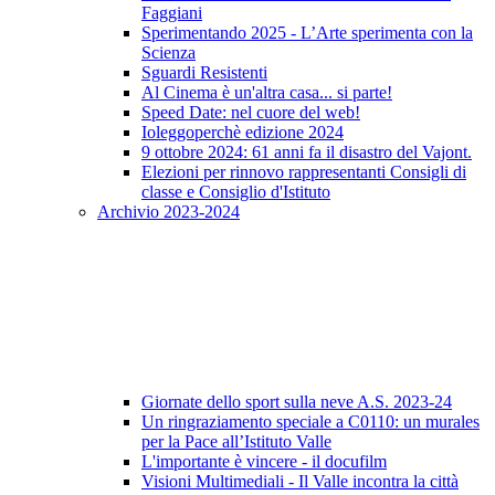
Faggiani
Sperimentando 2025 - L’Arte sperimenta con la
Scienza
Sguardi Resistenti
Al Cinema è un'altra casa... si parte!
Speed Date: nel cuore del web!
Ioleggoperchè edizione 2024
9 ottobre 2024: 61 anni fa il disastro del Vajont.
Elezioni per rinnovo rappresentanti Consigli di
classe e Consiglio d'Istituto
Archivio 2023-2024
Giornate dello sport sulla neve A.S. 2023-24
Un ringraziamento speciale a C0110: un murales
per la Pace all’Istituto Valle
L'importante è vincere - il docufilm
Visioni Multimediali - Il Valle incontra la città