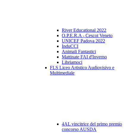
River Educational 2022
O.P.E.R.A - Cescot Veneto
UNICEF Padova 2022
InduCCI
Animali Fantastici
Mattinate FAI d'Inverno
Libriamoci
FLS Liceo Artistico Audiovisivo e
Multimediale
4AL vincitrice del primo premio
concorso AUSDA