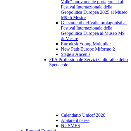
Valle" nuovamente protagonisti al
Festival Internazionale della
Geopolitica Europea 2025 al Museo
M9 di Mestre
Gli studenti del Valle protagonisti al
Festival Internazionale della
Geopolitica Europea al Museo M9
di Mestre
Eurodesk Young Multiplier
New Path Europe Miformo 2
Stage a Ancenis
FLS Professionale Servizi Culturali e dello
Spettacolo
Calendario Unicef 2026
Abitare il paese
NUSMES
Progetti Europei