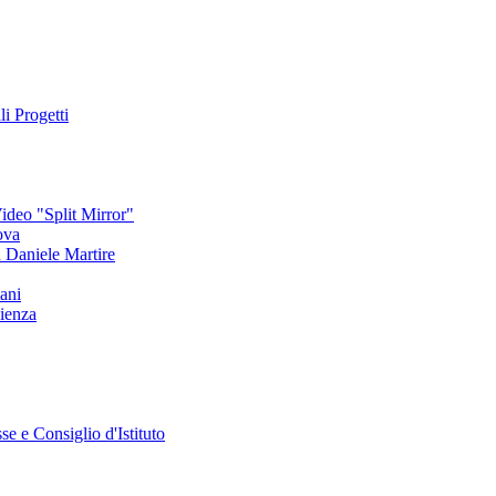
li Progetti
deo "Split Mirror"
ova
an Daniele Martire
ani
ienza
se e Consiglio d'Istituto