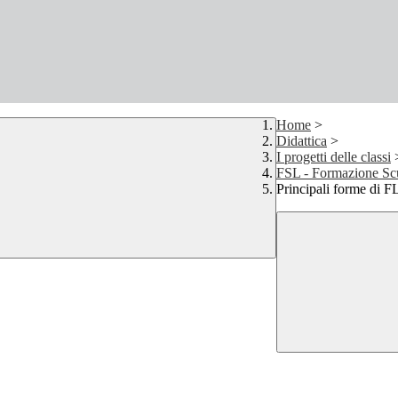
Home
>
Didattica
>
I progetti delle classi
FSL - Formazione Sc
Principali forme di F