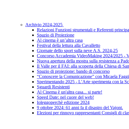
Archivio 2024-2025
Relazioni Funzioni strumentali e Referenti principa
Spazio di Proiezione
Al cinema è un’altra casa
Festival della lettura alla Cavalletto
Giornate dello sport sulla neve A.S. 2024-25
Concorso Accademia VideoMaking 2024/2025 - Vi
Nuova apertura della mostra sulla resistenza a Pad
Il Valle per il FAI: alla scoperta della Chiesa di S
Spazio di proiezione: bando di concorso
“Conoscere la Comunicazione” con Micaela Faggi
Sperimentando 2025 - L’Arte sperimenta con la Sc
Sguardi Resistenti
Al Cinema è un'altra casa... si parte!
Speed Date: nel cuore del web!
Ioleggoperchè edizione 2024
9 ottobre 2024: 61 anni fa il disastro del Vajont.
Elezioni per rinnovo rappresentanti Consigli di clas