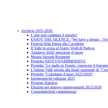
Archivio 2025-2026
L’arte può cambiare il mondo?
ENJOY THE SILENCE: “We have a dream – Terz
Festival della lettura alla Cavalletto
Il Valle in scena al Teatro Verdi di Padova
Animayo 2026: menzione d’onore
Mostra Sguardi Resistenti
Progetto ARTEVIVAIMMERSIVA
Progetto "Le mafie in Veneto: conoscere il fenomen
L'Istituto Valle trionfa alla finale nazionale di "Cr
Progetto “Coloriamo il muro 2025/2026”
Ioleggoperchè edizione 2025
Progetto Hateless
Elezioni per rinnovo rappresentanti 2025/2026
Congratulazioni campionessa!