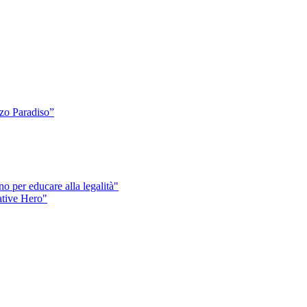
o Paradiso”
o per educare alla legalità"
eative Hero"