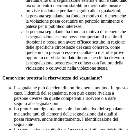
direttamente una segnalazione esterna e non è stato dato
riscontro entro i termini stabiliti in merito alle misure
previste o adottate per dare seguito alle segnalazioni;
la persona segnalante ha fondato motivo di ritenere che
la violazione possa costituire un pericolo imminente o
palese per il pubblico interesse;
la persona segnalante ha fondato motivo di ritenere che
la segnalazione esterna possa comportare il rischio di
ritorsioni o possa non avere efficace seguito in ragione
delle specifiche circostanze del caso concreto, come
quelle in cui possano essere occultate o distrutte prove
oppure in cui vi sia fondato timore che chi ha ricevuto
la segnalazione possa essere colluso con l'autore della
violazione o coinvolto nella violazione stessa
Come viene protetta la riservatezza del segnalante?
Il segnalante può decidere di non rimanere anonimo. In questo
caso, l'identità del segnalante, non può essere rivelata a
persone diverse da quelle competenti a ricevere o a dare
seguito alle segnalazioni
La protezione riguarda non solo il nominativo del segnalante
ma anche tutti gli elementi della segnalazione dai quali si
possa ricavare, anche indirettamente, l’identificazione del
segnalante
La segnalazione è sottratta all’accesso agli atti amministrativi e