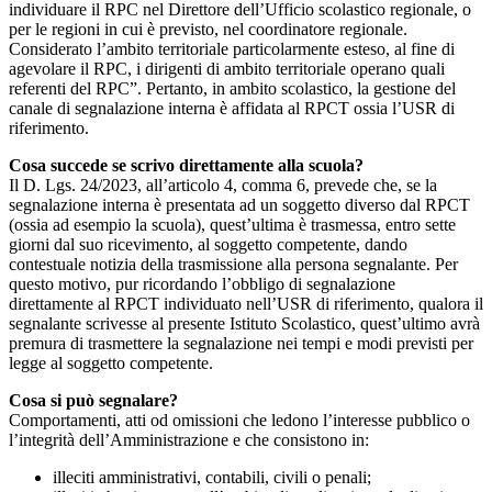
individuare il RPC nel Direttore dell’Ufficio scolastico regionale, o
per le regioni in cui è previsto, nel coordinatore regionale.
Considerato l’ambito territoriale particolarmente esteso, al fine di
agevolare il RPC, i dirigenti di ambito territoriale operano quali
referenti del RPC”. Pertanto, in ambito scolastico, la gestione del
canale di segnalazione interna è affidata al RPCT ossia l’USR di
riferimento.
Cosa succede se scrivo direttamente alla scuola?
Il D. Lgs. 24/2023, all’articolo 4, comma 6, prevede che, se la
segnalazione interna è presentata ad un soggetto diverso dal RPCT
(ossia ad esempio la scuola), quest’ultima è trasmessa, entro sette
giorni dal suo ricevimento, al soggetto competente, dando
contestuale notizia della trasmissione alla persona segnalante. Per
questo motivo, pur ricordando l’obbligo di segnalazione
direttamente al RPCT individuato nell’USR di riferimento, qualora il
segnalante scrivesse al presente Istituto Scolastico, quest’ultimo avrà
premura di trasmettere la segnalazione nei tempi e modi previsti per
legge al soggetto competente.
Cosa si può segnalare?
Comportamenti, atti od omissioni che ledono l’interesse pubblico o
l’integrità dell’Amministrazione e che consistono in:
illeciti amministrativi, contabili, civili o penali;