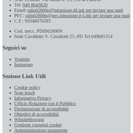
Tel:
049 8643820
Email:
pdis02800n@istruzione.it
Link per inviare una mail
PEC:
pdis02800n@pec.istruzione.it
Link per inviare una mail
C.F.: 92048070285
Cod. mecc. PDIS02800N
Sede Cavalletto V. Cavallotti 25, PD Tel.049685314
Seguici su
Youtube
Instagram
Sezione Link Utili
Cookie policy
Note legali
Informativa Privacy
Ufficio Relazioni con il Pubblico
Dichiarazione di accessibilità
Obiettivi di accessibilità
Whistleblowing
Gestione consensi cookie
Amministrazione trasparente