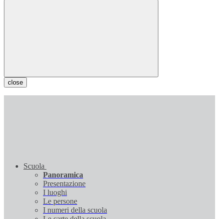
close
Scuola
Panoramica
Presentazione
I luoghi
Le persone
I numeri della scuola
Le carte della scuola