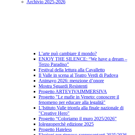
Archivio 2025-2026
L’arte può cambiare il mondo?
ENJOY THE SILENCE: “We have a dream –
Terzo Paradiso”
Festival della lettura alla Cavalletto
Il Valle in scena al Teatro Verdi di Padova
Animayo 2026: menzione d’onore
Mostra Sguardi Resistenti
Progetto ARTEVIVAIMMERSIVA
Progetto "Le mafie in Veneto: conoscere il
fenomeno per educare alla legalità"
L'Istituto Valle trionfa alla finale nazionale di
"Creative Hero"
Progetto “Coloriamo il muro 2025/2026”
Ioleggoperchè edizione 2025
Progetto Hateless
Elezioni per rinnovo rappresentanti 2025/2026