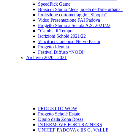
SpeedPick Game
Borsa di Studio "Jeos, poeta dell'arte urbana"
Proiezione cortometraggio "Sinopia"
Video Presentazione FAI Padova
Progetto Studio a Scuola A.S. 2021/22
"Cambia il Tempo"
Iscrizioni Scholè 2021/22
Vincitrici Concorso Nervo Pasini
Progetto Identità
Festival Diffuso “NODI”
Archivio 2020 - 2021
PROGETTO WOW
Progetto Scholè Estate
Diario dalla Zona Rossa
INTERMOVE FOR TRAINERS
UNICEF PADOVA e IIS G. VALLE