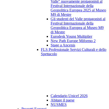
Valle" nuovamente protagonisti al
Festival Internazionale della
Geopolitica Europea 2025 al Museo
M9 di Mestre
Gli studenti del Valle protagonisti al
Festival Internazionale della
Geopolitica Europea al Museo M9
di Mestre
Eurodesk Young Multiplier
New Path Europe Miformo 2
Stage a Ancenis
FLS Professionale Servizi Culturali e dello
Spettacolo
Calendario Unicef 2026
Abitare il paese
NUSMES
Progetti Europei