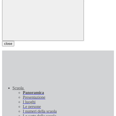
close
Scuola
Panoramica
Presentazione
I luoghi
Le persone
I numeri della scuola
Le carte della scuola