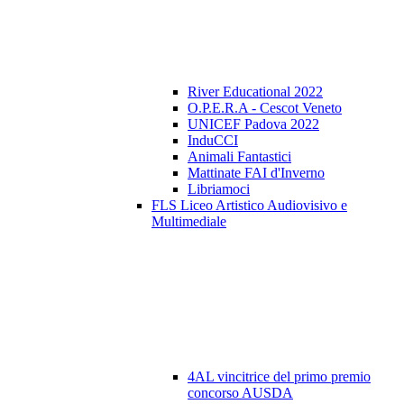
River Educational 2022
O.P.E.R.A - Cescot Veneto
UNICEF Padova 2022
InduCCI
Animali Fantastici
Mattinate FAI d'Inverno
Libriamoci
FLS Liceo Artistico Audiovisivo e
Multimediale
4AL vincitrice del primo premio
concorso AUSDA