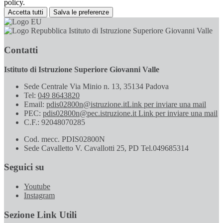
policy.
Accetta tutti
Salva le preferenze
Istituto di Istruzione Superiore Giovanni Valle
Contatti
Istituto di Istruzione Superiore Giovanni Valle
Sede Centrale Via Minio n. 13, 35134 Padova
Tel:
049 8643820
Email:
pdis02800n@istruzione.it
Link per inviare una mail
PEC:
pdis02800n@pec.istruzione.it
Link per inviare una mail
C.F.: 92048070285
Cod. mecc. PDIS02800N
Sede Cavalletto V. Cavallotti 25, PD Tel.049685314
Seguici su
Youtube
Instagram
Sezione Link Utili