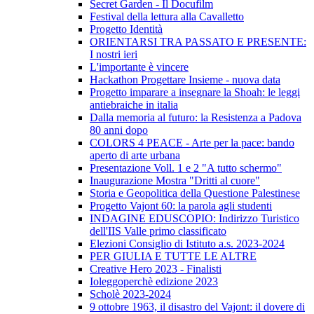
Secret Garden - Il Docufilm
Festival della lettura alla Cavalletto
Progetto Identità
ORIENTARSI TRA PASSATO E PRESENTE:
I nostri ieri
L'importante è vincere
Hackathon Progettare Insieme - nuova data
Progetto imparare a insegnare la Shoah: le leggi
antiebraiche in italia
Dalla memoria al futuro: la Resistenza a Padova
80 anni dopo
COLORS 4 PEACE - Arte per la pace: bando
aperto di arte urbana
Presentazione Voll. 1 e 2 "A tutto schermo"
Inaugurazione Mostra "Dritti al cuore"
Storia e Geopolitica della Questione Palestinese
Progetto Vajont 60: la parola agli studenti
INDAGINE EDUSCOPIO: Indirizzo Turistico
dell'IIS Valle primo classificato
Elezioni Consiglio di Istituto a.s. 2023-2024
PER GIULIA E TUTTE LE ALTRE
Creative Hero 2023 - Finalisti
Ioleggoperchè edizione 2023
Scholè 2023-2024
9 ottobre 1963, il disastro del Vajont: il dovere di