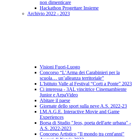
non dimenticare
Hackathon Progettare Insieme
Archivio 2022 - 2023
Visioni Fuori-Luogo
Concorso “L’Arma dei Carabinieri per la
scuola… un’alleanza territoriale”
L'Istituto Valle al Festival “Corti a Ponte” 2023
Ci interessa - 3AL vincitrice Cinemambiente
Junior e ArpaVideo
Abitare il paese
Giornate dello sport sulla neve A.S. 2022-23
I.M.A.G.E. Interactive Movie and Game
Experiences
Borsa di Studio "Jeos, poeta dell'arte urbana" -
A.S. 2022-2023
Concorso Artistico "Il mondo tra cent'anni"