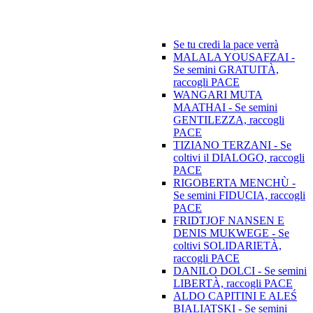
Se tu credi la pace verrà
MALALA YOUSAFZAI -
Se semini GRATUITÀ,
raccogli PACE
WANGARI MUTA
MAATHAI - Se semini
GENTILEZZA, raccogli
PACE
TIZIANO TERZANI - Se
coltivi il DIALOGO, raccogli
PACE
RIGOBERTA MENCHÙ -
Se semini FIDUCIA, raccogli
PACE
FRIDTJOF NANSEN E
DENIS MUKWEGE - Se
coltivi SOLIDARIETÀ,
raccogli PACE
DANILO DOLCI - Se semini
LIBERTÀ, raccogli PACE
ALDO CAPITINI E ALEŚ
BIALIATSKI - Se semini