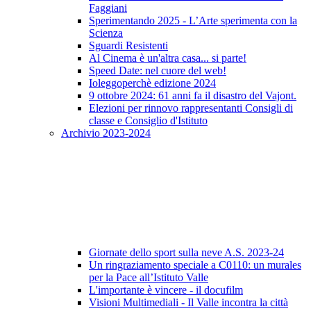
Faggiani
Sperimentando 2025 - L’Arte sperimenta con la
Scienza
Sguardi Resistenti
Al Cinema è un'altra casa... si parte!
Speed Date: nel cuore del web!
Ioleggoperchè edizione 2024
9 ottobre 2024: 61 anni fa il disastro del Vajont.
Elezioni per rinnovo rappresentanti Consigli di
classe e Consiglio d'Istituto
Archivio 2023-2024
Giornate dello sport sulla neve A.S. 2023-24
Un ringraziamento speciale a C0110: un murales
per la Pace all’Istituto Valle
L'importante è vincere - il docufilm
Visioni Multimediali - Il Valle incontra la città