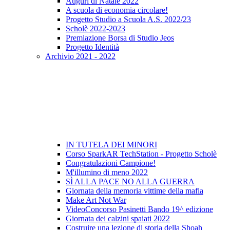
Auguri di Natale 2022
A scuola di economia circolare!
Progetto Studio a Scuola A.S. 2022/23
Scholè 2022-2023
Premiazione Borsa di Studio Jeos
Progetto Identità
Archivio 2021 - 2022
IN TUTELA DEI MINORI
Corso SparkAR TechStation - Progetto Scholè
Congratulazioni Campione!
M'illumino di meno 2022
SÌ ALLA PACE NO ALLA GUERRA
Giornata della memoria vittime della mafia
Make Art Not War
VideoConcorso Pasinetti Bando 19^ edizione
Giornata dei calzini spaiati 2022
Costruire una lezione di storia della Shoah