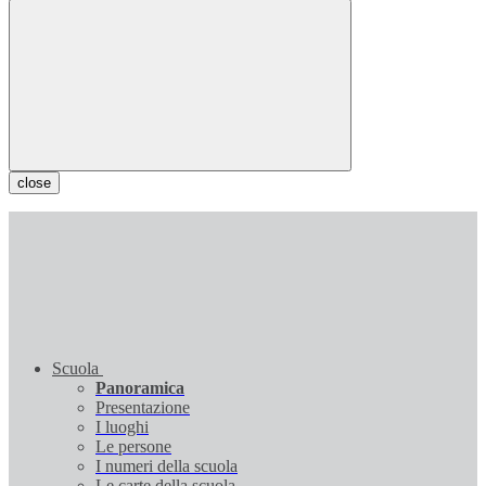
close
Scuola
Panoramica
Presentazione
I luoghi
Le persone
I numeri della scuola
Le carte della scuola