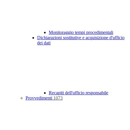
Monitoraggio tempi procedimentali
Dichiarazioni sostitutive e acquisizione d'ufficio
dei dati
Recapiti dell'ufficio responsabile
Provvedimenti
1073