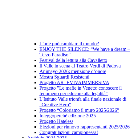
L’arte può cambiare il mondo?
ENJOY THE SILENCE: “We have a dream –
Terzo Paradiso”
Festival della lettura alla Cavalletto
Il Valle in scena al Teatro Verdi di Padova
Animayo 2026: menzione d’onore
Mostra Sguardi Resistenti
Progetto ARTEVIVAIMMERSIVA
Progetto "Le mafie in Veneto: conoscere il
fenomeno per educare alla legalità"
L'Istituto Valle trionfa alla finale nazionale di
"Creative Hero"
Progetto “Coloriamo il muro 2025/2026”
Ioleggoperchè edizione 2025
Progetto Hateless
Elezioni per rinnovo rappresentanti 2025/2026
Congratulazioni campionessa!
Archivio 2024-2025