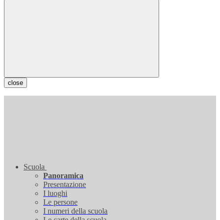
close
Scuola
Panoramica
Presentazione
I luoghi
Le persone
I numeri della scuola
Le carte della scuola