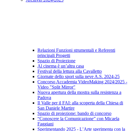
Relazioni Funzioni strumentali e Referenti
principali Progetti
Spazio di Proiezione
Al cinema è un’altra casa
Festival della lettura alla Cavalletto
Giornate dello sport sulla neve A.S. 2024-25
Concorso Accademia VideoMaking 2024/2025 -
Video "Split Mirror"
Nuova apertura della mostra sulla resistenza a
Padova
Il Valle per il FAI: alla scoperta della Chiesa di
San Daniele Martire
Spazio di proiezione: bando di concorso
“Conoscere la Comunicazione” con Micaela
Faggiani
Sperimentando 2025 - L’Arte sperimenta con la