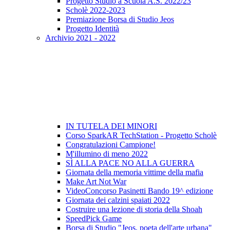
Progetto Studio a Scuola A.S. 2022/23
Scholè 2022-2023
Premiazione Borsa di Studio Jeos
Progetto Identità
Archivio 2021 - 2022
IN TUTELA DEI MINORI
Corso SparkAR TechStation - Progetto Scholè
Congratulazioni Campione!
M'illumino di meno 2022
SÌ ALLA PACE NO ALLA GUERRA
Giornata della memoria vittime della mafia
Make Art Not War
VideoConcorso Pasinetti Bando 19^ edizione
Giornata dei calzini spaiati 2022
Costruire una lezione di storia della Shoah
SpeedPick Game
Borsa di Studio "Jeos, poeta dell'arte urbana"