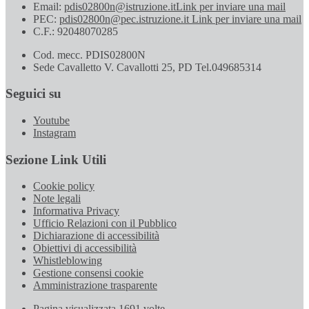
Email:
pdis02800n@istruzione.it
Link per inviare una mail
PEC:
pdis02800n@pec.istruzione.it
Link per inviare una mail
C.F.: 92048070285
Cod. mecc. PDIS02800N
Sede Cavalletto V. Cavallotti 25, PD Tel.049685314
Seguici su
Youtube
Instagram
Sezione Link Utili
Cookie policy
Note legali
Informativa Privacy
Ufficio Relazioni con il Pubblico
Dichiarazione di accessibilità
Obiettivi di accessibilità
Whistleblowing
Gestione consensi cookie
Amministrazione trasparente
Pagina visualizzata
1691
volte