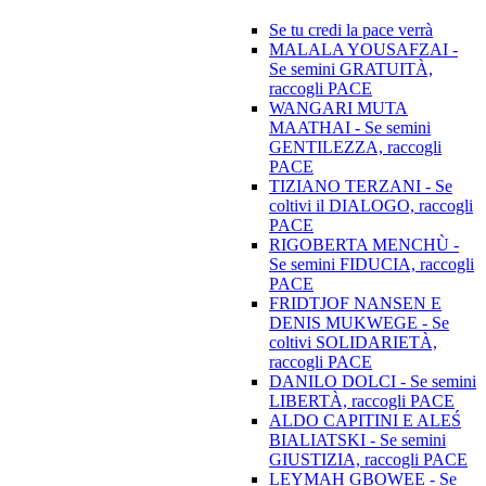
Se tu credi la pace verrà
MALALA YOUSAFZAI -
Se semini GRATUITÀ,
raccogli PACE
WANGARI MUTA
MAATHAI - Se semini
GENTILEZZA, raccogli
PACE
TIZIANO TERZANI - Se
coltivi il DIALOGO, raccogli
PACE
RIGOBERTA MENCHÙ -
Se semini FIDUCIA, raccogli
PACE
FRIDTJOF NANSEN E
DENIS MUKWEGE - Se
coltivi SOLIDARIETÀ,
raccogli PACE
DANILO DOLCI - Se semini
LIBERTÀ, raccogli PACE
ALDO CAPITINI E ALEŚ
BIALIATSKI - Se semini
GIUSTIZIA, raccogli PACE
LEYMAH GBOWEE - Se