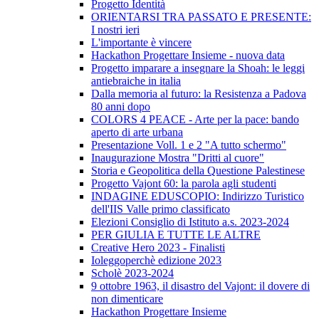
Progetto Identità
ORIENTARSI TRA PASSATO E PRESENTE:
I nostri ieri
L'importante è vincere
Hackathon Progettare Insieme - nuova data
Progetto imparare a insegnare la Shoah: le leggi
antiebraiche in italia
Dalla memoria al futuro: la Resistenza a Padova
80 anni dopo
COLORS 4 PEACE - Arte per la pace: bando
aperto di arte urbana
Presentazione Voll. 1 e 2 "A tutto schermo"
Inaugurazione Mostra "Dritti al cuore"
Storia e Geopolitica della Questione Palestinese
Progetto Vajont 60: la parola agli studenti
INDAGINE EDUSCOPIO: Indirizzo Turistico
dell'IIS Valle primo classificato
Elezioni Consiglio di Istituto a.s. 2023-2024
PER GIULIA E TUTTE LE ALTRE
Creative Hero 2023 - Finalisti
Ioleggoperchè edizione 2023
Scholè 2023-2024
9 ottobre 1963, il disastro del Vajont: il dovere di
non dimenticare
Hackathon Progettare Insieme