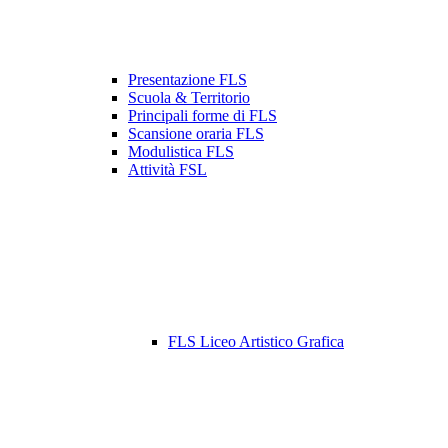
Presentazione FLS
Scuola & Territorio
Principali forme di FLS
Scansione oraria FLS
Modulistica FLS
Attività FSL
FLS Liceo Artistico Grafica