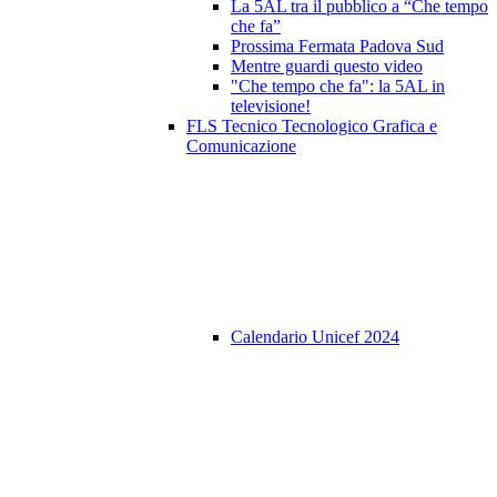
La 5AL tra il pubblico a “Che tempo
che fa”
Prossima Fermata Padova Sud
Mentre guardi questo video
"Che tempo che fa": la 5AL in
televisione!
FLS Tecnico Tecnologico Grafica e
Comunicazione
Calendario Unicef 2024