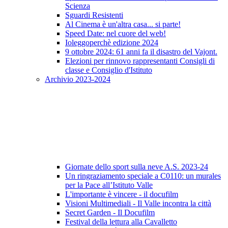
Scienza
Sguardi Resistenti
Al Cinema è un'altra casa... si parte!
Speed Date: nel cuore del web!
Ioleggoperchè edizione 2024
9 ottobre 2024: 61 anni fa il disastro del Vajont.
Elezioni per rinnovo rappresentanti Consigli di
classe e Consiglio d'Istituto
Archivio 2023-2024
Giornate dello sport sulla neve A.S. 2023-24
Un ringraziamento speciale a C0110: un murales
per la Pace all’Istituto Valle
L'importante è vincere - il docufilm
Visioni Multimediali - Il Valle incontra la città
Secret Garden - Il Docufilm
Festival della lettura alla Cavalletto