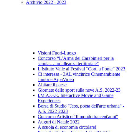
Archivio 2022 - 2023
Visioni Fuori-Luogo
Concorso “L’Arma dei Carabinieri per la
scuola… un’alleanza territoriale”
L'Istituto Valle al Festival “Corti a Ponte” 2023
Ci interessa - 3AL vincitrice Cinemambiente
Junior e ArpaVideo
Abitare il paese
Giornate dello sport sulla neve A.S. 2022-23
I.M.A.G.E. Interactive Movie and Game
Experiences
Borsa di Studio "Jeos, poeta dell'arte urbana" -
A.S. 2022-2023
Concorso Artistico "Il mondo tra cent'anni"
Auguri di Natale 2022
A scuola di economia circolare!