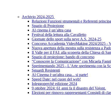
Archivio 2024-2025
Relazioni Funzioni strumentali e Referenti principa
Spazio di Proiezione
Al cinema è un’altra casa
Festival della lettura alla Cavalletto
Giornate dello sport sulla neve A.S. 2024-25
Concorso Accademia VideoMaking 2024/2025 - Vi
Nuova apertura della mostra sulla resistenza a Pad
Il Valle per il FAI: alla scoperta della Chiesa di S
Spazio di proiezione: bando di concorso
“Conoscere la Comunicazione” con Micaela Faggi
Sperimentando 2025 - L’Arte sperimenta con la Sc
Sguardi Resistenti
Al Cinema è un'altra casa... si parte!
Speed Date: nel cuore del web!
Ioleggoperchè edizione 2024
9 ottobre 2024: 61 anni fa il disastro del Vajont.
Elezioni per rinnovo rappresentanti Consigli di clas