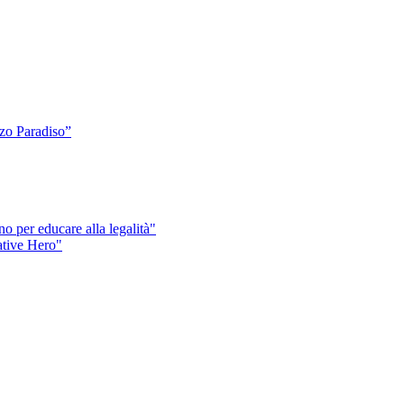
o Paradiso”
o per educare alla legalità"
eative Hero"