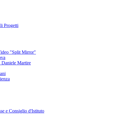
li Progetti
deo "Split Mirror"
ova
an Daniele Martire
ani
ienza
se e Consiglio d'Istituto