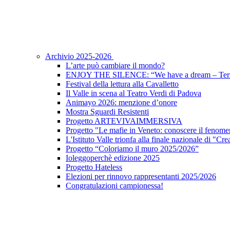
Archivio 2025-2026
L’arte può cambiare il mondo?
ENJOY THE SILENCE: “We have a dream – Terz
Festival della lettura alla Cavalletto
Il Valle in scena al Teatro Verdi di Padova
Animayo 2026: menzione d’onore
Mostra Sguardi Resistenti
Progetto ARTEVIVAIMMERSIVA
Progetto "Le mafie in Veneto: conoscere il fenomen
L'Istituto Valle trionfa alla finale nazionale di "Cr
Progetto “Coloriamo il muro 2025/2026”
Ioleggoperchè edizione 2025
Progetto Hateless
Elezioni per rinnovo rappresentanti 2025/2026
Congratulazioni campionessa!