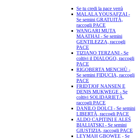
Se tu credi la pace verrà
MALALA YOUSAFZAI -
Se semini GRATUITÀ,
raccogli PACE
WANGARI MUTA
MAATHAI - Se semini
GENTILEZZA, raccogli
PACE
TIZIANO TERZANI - Se
coltivi il DIALOGO, raccogli
PACE
RIGOBERTA MENCHÙ -
Se semini FIDUCIA, raccogli
PACE
FRIDTJOF NANSEN E
DENIS MUKWEGE - Se
coltivi SOLIDARIETÀ,
raccogli PACE
DANILO DOLCI - Se semini
LIBERTÀ, raccogli PACE
ALDO CAPITINI E ALEŚ
BIALIATSKI - Se semini
GIUSTIZIA, raccogli PACE
LEYMAH GBOWEE - Se