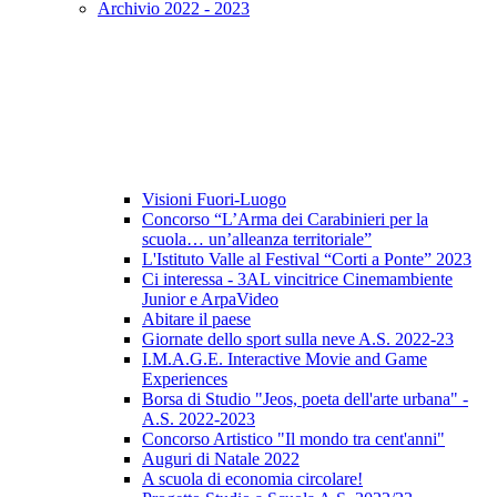
Archivio 2022 - 2023
Visioni Fuori-Luogo
Concorso “L’Arma dei Carabinieri per la
scuola… un’alleanza territoriale”
L'Istituto Valle al Festival “Corti a Ponte” 2023
Ci interessa - 3AL vincitrice Cinemambiente
Junior e ArpaVideo
Abitare il paese
Giornate dello sport sulla neve A.S. 2022-23
I.M.A.G.E. Interactive Movie and Game
Experiences
Borsa di Studio "Jeos, poeta dell'arte urbana" -
A.S. 2022-2023
Concorso Artistico "Il mondo tra cent'anni"
Auguri di Natale 2022
A scuola di economia circolare!