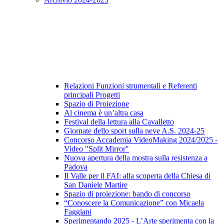
Relazioni Funzioni strumentali e Referenti
principali Progetti
Spazio di Proiezione
Al cinema è un’altra casa
Festival della lettura alla Cavalletto
Giornate dello sport sulla neve A.S. 2024-25
Concorso Accademia VideoMaking 2024/2025 -
Video "Split Mirror"
Nuova apertura della mostra sulla resistenza a
Padova
Il Valle per il FAI: alla scoperta della Chiesa di
San Daniele Martire
Spazio di proiezione: bando di concorso
“Conoscere la Comunicazione” con Micaela
Faggiani
Sperimentando 2025 - L’Arte sperimenta con la