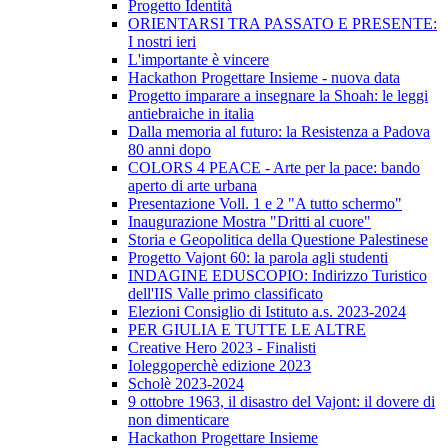
Progetto Identità
ORIENTARSI TRA PASSATO E PRESENTE:
I nostri ieri
L'importante è vincere
Hackathon Progettare Insieme - nuova data
Progetto imparare a insegnare la Shoah: le leggi
antiebraiche in italia
Dalla memoria al futuro: la Resistenza a Padova
80 anni dopo
COLORS 4 PEACE - Arte per la pace: bando
aperto di arte urbana
Presentazione Voll. 1 e 2 "A tutto schermo"
Inaugurazione Mostra "Dritti al cuore"
Storia e Geopolitica della Questione Palestinese
Progetto Vajont 60: la parola agli studenti
INDAGINE EDUSCOPIO: Indirizzo Turistico
dell'IIS Valle primo classificato
Elezioni Consiglio di Istituto a.s. 2023-2024
PER GIULIA E TUTTE LE ALTRE
Creative Hero 2023 - Finalisti
Ioleggoperchè edizione 2023
Scholè 2023-2024
9 ottobre 1963, il disastro del Vajont: il dovere di
non dimenticare
Hackathon Progettare Insieme