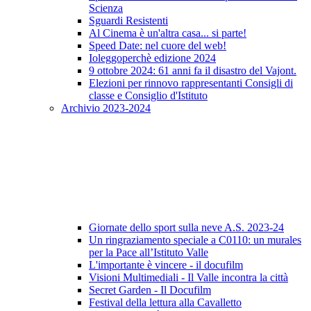
Scienza
Sguardi Resistenti
Al Cinema è un'altra casa... si parte!
Speed Date: nel cuore del web!
Ioleggoperchè edizione 2024
9 ottobre 2024: 61 anni fa il disastro del Vajont.
Elezioni per rinnovo rappresentanti Consigli di
classe e Consiglio d'Istituto
Archivio 2023-2024
Giornate dello sport sulla neve A.S. 2023-24
Un ringraziamento speciale a C0110: un murales
per la Pace all’Istituto Valle
L'importante è vincere - il docufilm
Visioni Multimediali - Il Valle incontra la città
Secret Garden - Il Docufilm
Festival della lettura alla Cavalletto