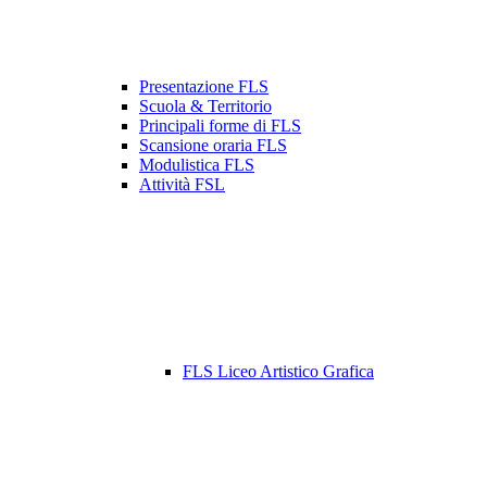
Presentazione FLS
Scuola & Territorio
Principali forme di FLS
Scansione oraria FLS
Modulistica FLS
Attività FSL
FLS Liceo Artistico Grafica