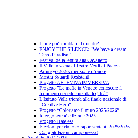
L’arte può cambiare il mondo?
ENJOY THE SILENCE: “We have a dream –
Terzo Paradiso”
Festival della lettura alla Cavalletto
Il Valle in scena al Teatro Verdi di Padova
Animayo 2026: menzione d’onore
Mostra Sguardi Resistenti
Progetto ARTEVIVAIMMERSIVA
Progetto "Le mafie in Veneto: conoscere il
fenomeno per educare alla legalità"
L'Istituto Valle trionfa alla finale nazionale di
"Creative Hero"
Progetto “Coloriamo il muro 2025/2026”
Ioleggoperchè edizione 2025
Progetto Hateless
Elezioni per rinnovo rappresentanti 2025/2026
Congratulazioni campionessa!
Archivio 2024-2025