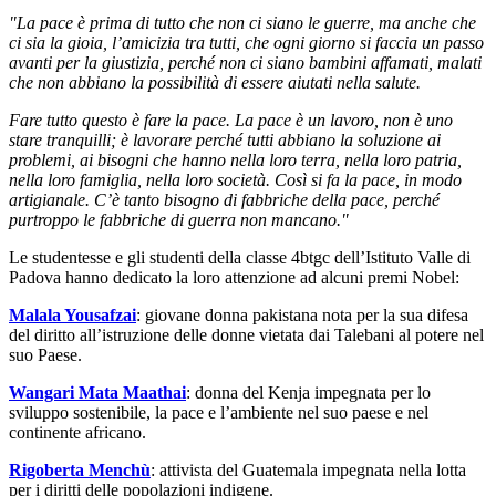
"La pace è prima di tutto che non ci siano le guerre, ma anche che
ci sia la gioia, l’amicizia tra tutti, che ogni giorno si faccia un passo
avanti per la giustizia, perché non ci siano bambini affamati, malati
che non abbiano la possibilità di essere aiutati nella salute.
Fare tutto questo è fare la pace. La pace è un lavoro, non è uno
stare tranquilli; è lavorare perché tutti abbiano la soluzione ai
problemi, ai bisogni che hanno nella loro terra, nella loro patria,
nella loro famiglia, nella loro società. Così si fa la pace, in modo
artigianale. C’è tanto bisogno di fabbriche della pace, perché
purtroppo le fabbriche di guerra non mancano."
Le studentesse e gli studenti della classe 4btgc dell’Istituto Valle di
Padova hanno dedicato la loro attenzione ad alcuni premi Nobel:
Malala Yousafzai
: giovane donna pakistana nota per la sua difesa
del diritto all’istruzione delle donne vietata dai Talebani al potere nel
suo Paese.
Wangari Mata Maathai
: donna del Kenja impegnata per lo
sviluppo sostenibile, la pace e l’ambiente nel suo paese e nel
continente africano.
Rigoberta Menchù
: attivista del Guatemala impegnata nella lotta
per i diritti delle popolazioni indigene.