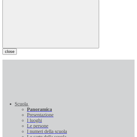
close
Scuola
Panoramica
Presentazione
I luoghi
Le persone
I numeri della scuola
Le carte della scuola