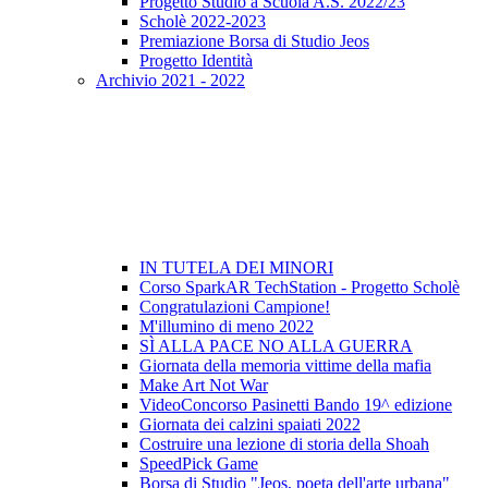
Progetto Studio a Scuola A.S. 2022/23
Scholè 2022-2023
Premiazione Borsa di Studio Jeos
Progetto Identità
Archivio 2021 - 2022
IN TUTELA DEI MINORI
Corso SparkAR TechStation - Progetto Scholè
Congratulazioni Campione!
M'illumino di meno 2022
SÌ ALLA PACE NO ALLA GUERRA
Giornata della memoria vittime della mafia
Make Art Not War
VideoConcorso Pasinetti Bando 19^ edizione
Giornata dei calzini spaiati 2022
Costruire una lezione di storia della Shoah
SpeedPick Game
Borsa di Studio "Jeos, poeta dell'arte urbana"