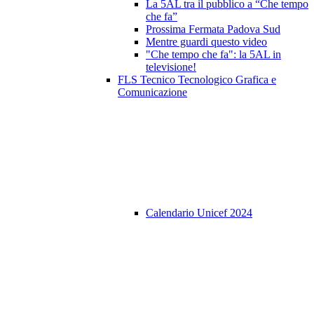
La 5AL tra il pubblico a “Che tempo
che fa”
Prossima Fermata Padova Sud
Mentre guardi questo video
"Che tempo che fa": la 5AL in
televisione!
FLS Tecnico Tecnologico Grafica e
Comunicazione
Calendario Unicef 2024