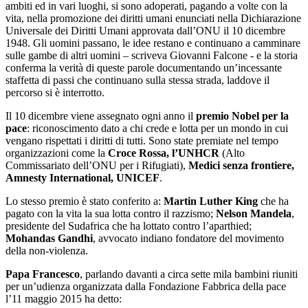
ambiti ed in vari luoghi, si sono adoperati, pagando a volte con la
vita, nella promozione dei diritti umani enunciati nella Dichiarazione
Universale dei Diritti Umani approvata dall’ONU il 10 dicembre
1948. Gli uomini passano, le idee restano e continuano a camminare
sulle gambe di altri uomini – scriveva Giovanni Falcone - e la storia
conferma la verità di queste parole documentando un’incessante
staffetta di passi che continuano sulla stessa strada, laddove il
percorso si è interrotto.
Il 10 dicembre viene assegnato ogni anno il
premio Nobel per la
pace
: riconoscimento dato a chi crede e lotta per un mondo in cui
vengano rispettati i diritti di tutti. Sono state premiate nel tempo
organizzazioni come la
Croce Rossa, l’UNHCR
(Alto
Commissariato dell’ONU per i Rifugiati),
Medici senza frontiere,
Amnesty International, UNICEF
.
Lo stesso premio è stato conferito a:
Martin Luther King
che ha
pagato con la vita la sua lotta contro il razzismo;
Nelson Mandela
,
presidente del Sudafrica che ha lottato contro l’aparthied;
Mohandas Gandhi
, avvocato indiano fondatore del movimento
della non-violenza.
Papa Francesco
, parlando davanti a circa sette mila bambini riuniti
per un’udienza organizzata dalla Fondazione Fabbrica della pace
l’11 maggio 2015 ha detto: