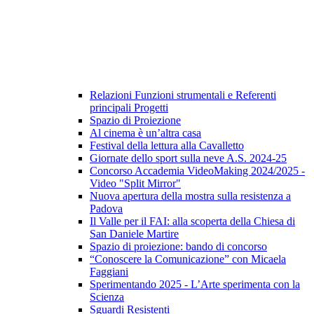
Relazioni Funzioni strumentali e Referenti
principali Progetti
Spazio di Proiezione
Al cinema è un’altra casa
Festival della lettura alla Cavalletto
Giornate dello sport sulla neve A.S. 2024-25
Concorso Accademia VideoMaking 2024/2025 -
Video "Split Mirror"
Nuova apertura della mostra sulla resistenza a
Padova
Il Valle per il FAI: alla scoperta della Chiesa di
San Daniele Martire
Spazio di proiezione: bando di concorso
“Conoscere la Comunicazione” con Micaela
Faggiani
Sperimentando 2025 - L’Arte sperimenta con la
Scienza
Sguardi Resistenti