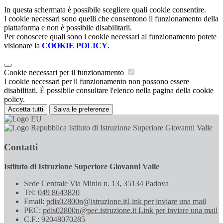
In questa schermata è possibile scegliere quali cookie consentire.
I cookie necessari sono quelli che consentono il funzionamento della
piattaforma e non è possibile disabilitarli.
Per conoscere quali sono i cookie necessari al funzionamento potete
visionare la
COOKIE POLICY
.
Cookie necessari per il funzionamento
I cookie necessari per il funzionamento non possono essere
disabilitati. È possibile consultare l'elenco nella pagina della cookie
policy.
Accetta tutti
Salva le preferenze
Istituto di Istruzione Superiore Giovanni Valle
Contatti
Istituto di Istruzione Superiore Giovanni Valle
Sede Centrale Via Minio n. 13, 35134 Padova
Tel:
049 8643820
Email:
pdis02800n@istruzione.it
Link per inviare una mail
PEC:
pdis02800n@pec.istruzione.it
Link per inviare una mail
C.F.: 92048070285