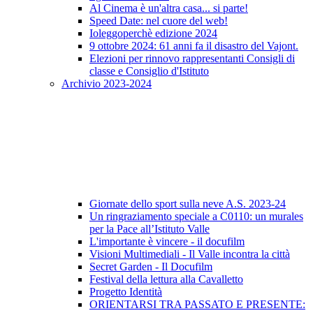
Al Cinema è un'altra casa... si parte!
Speed Date: nel cuore del web!
Ioleggoperchè edizione 2024
9 ottobre 2024: 61 anni fa il disastro del Vajont.
Elezioni per rinnovo rappresentanti Consigli di
classe e Consiglio d'Istituto
Archivio 2023-2024
Giornate dello sport sulla neve A.S. 2023-24
Un ringraziamento speciale a C0110: un murales
per la Pace all’Istituto Valle
L'importante è vincere - il docufilm
Visioni Multimediali - Il Valle incontra la città
Secret Garden - Il Docufilm
Festival della lettura alla Cavalletto
Progetto Identità
ORIENTARSI TRA PASSATO E PRESENTE: