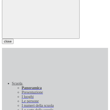
close
Scuola
Panoramica
Presentazione
I luoghi
Le persone
I numeri della scuola
Le carte della scuola