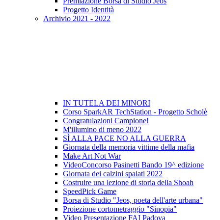
Premiazione Borsa di Studio Jeos
Progetto Identità
Archivio 2021 - 2022
IN TUTELA DEI MINORI
Corso SparkAR TechStation - Progetto Scholè
Congratulazioni Campione!
M'illumino di meno 2022
SÌ ALLA PACE NO ALLA GUERRA
Giornata della memoria vittime della mafia
Make Art Not War
VideoConcorso Pasinetti Bando 19^ edizione
Giornata dei calzini spaiati 2022
Costruire una lezione di storia della Shoah
SpeedPick Game
Borsa di Studio "Jeos, poeta dell'arte urbana"
Proiezione cortometraggio "Sinopia"
Video Presentazione FAI Padova