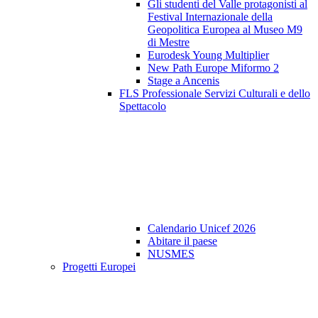
Gli studenti del Valle protagonisti al
Festival Internazionale della
Geopolitica Europea al Museo M9
di Mestre
Eurodesk Young Multiplier
New Path Europe Miformo 2
Stage a Ancenis
FLS Professionale Servizi Culturali e dello
Spettacolo
Calendario Unicef 2026
Abitare il paese
NUSMES
Progetti Europei