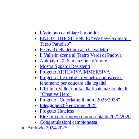
L’arte può cambiare il mondo?
ENJOY THE SILENCE: “We have a dream –
Terzo Paradiso”
Festival della lettura alla Cavalletto
Il Valle in scena al Teatro Verdi di Padova
Animayo 2026: menzione d’onore
Mostra Sguardi Resistenti
Progetto ARTEVIVAIMMERSIVA
Progetto "Le mafie in Veneto: conoscere il
fenomeno per educare alla legalità"
L'Istituto Valle trionfa alla finale nazionale di
"Creative Hero"
Progetto “Coloriamo il muro 2025/2026”
Ioleggoperchè edizione 2025
Progetto Hateless
Elezioni per rinnovo rappresentanti 2025/2026
Congratulazioni campionessa!
Archivio 2024-2025