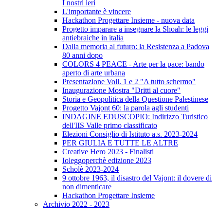
I nostri ieri
L'importante è vincere
Hackathon Progettare Insieme - nuova data
Progetto imparare a insegnare la Shoah: le leggi
antiebraiche in italia
Dalla memoria al futuro: la Resistenza a Padova
80 anni dopo
COLORS 4 PEACE - Arte per la pace: bando
aperto di arte urbana
Presentazione Voll. 1 e 2 "A tutto schermo"
Inaugurazione Mostra "Dritti al cuore"
Storia e Geopolitica della Questione Palestinese
Progetto Vajont 60: la parola agli studenti
INDAGINE EDUSCOPIO: Indirizzo Turistico
dell'IIS Valle primo classificato
Elezioni Consiglio di Istituto a.s. 2023-2024
PER GIULIA E TUTTE LE ALTRE
Creative Hero 2023 - Finalisti
Ioleggoperchè edizione 2023
Scholè 2023-2024
9 ottobre 1963, il disastro del Vajont: il dovere di
non dimenticare
Hackathon Progettare Insieme
Archivio 2022 - 2023