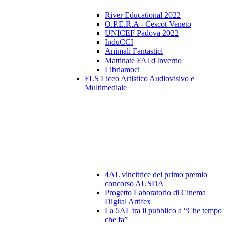
River Educational 2022
O.P.E.R.A - Cescot Veneto
UNICEF Padova 2022
InduCCI
Animali Fantastici
Mattinate FAI d'Inverno
Libriamoci
FLS Liceo Artistico Audiovisivo e
Multimediale
4AL vincitrice del primo premio
concorso AUSDA
Progetto Laboratorio di Cinema
Digital Artifex
La 5AL tra il pubblico a “Che tempo
che fa”