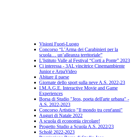
Visioni Fuori-Luogo
Concorso “L’Arma dei Carabinieri per la
scuola… un’alleanza territoriale”
L'Istituto Valle al Festival “Corti a Ponte” 2023
Ci interessa - 3AL vincitrice Cinemambiente
Junior e ArpaVideo
Abitare il paese
Giornate dello sport sulla neve A.S. 2022-23
I.M.A.G.E. Interactive Movie and Game
Experiences
Borsa di Studio "Jeos, poeta dell'arte urbana" -
A.S. 2022-2023
Concorso Artistico "Il mondo tra cent'anni"
Auguri di Natale 2022
A scuola di economia circolare!
Progetto Studio a Scuola A.S. 2022/23
Scholè 2022-2023