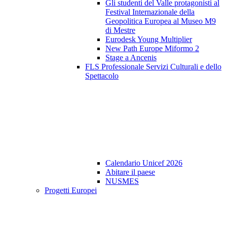
Gli studenti del Valle protagonisti al
Festival Internazionale della
Geopolitica Europea al Museo M9
di Mestre
Eurodesk Young Multiplier
New Path Europe Miformo 2
Stage a Ancenis
FLS Professionale Servizi Culturali e dello
Spettacolo
Calendario Unicef 2026
Abitare il paese
NUSMES
Progetti Europei