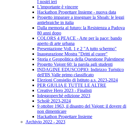
I nostri ieri
L'importante è vincere
Hackathon Progettare Insieme - nuova data
Progetto imparare a insegnare la Shoah: le leggi
antiebraiche in italia
Dalla memoria al futuro: la Resistenza a Padova
80 anni dopo
COLORS 4 PEACE - Arte per la pace: bando
aperto di arte urbana
Presentazione Voll. 1 e 2 "A tutto schermo"
Inaugurazione Mostra "Dritti al cuore"
Storia e Geopolitica della Questione Palestinese
Progetto Vajont 60: la parola agli studenti
INDAGINE EDUSCOPIO: Indirizzo Turistico
dell'IIS Valle primo classificato
Elezioni Consiglio di Istituto a.s. 2023-2024
PER GIULIA E TUTTE LE ALTRE
Creative Hero 2023 - Finalisti
Ioleggoperchè edizione 2023
Scholè 2023-2024
9 ottobre 1963, il disastro del Vajont: il dovere di
non dimenticare
Hackathon Progettare Insieme
Archivio 2022 - 2023