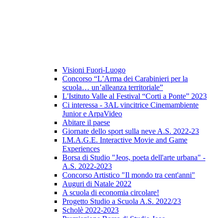
Visioni Fuori-Luogo
Concorso “L’Arma dei Carabinieri per la
scuola… un’alleanza territoriale”
L'Istituto Valle al Festival “Corti a Ponte” 2023
Ci interessa - 3AL vincitrice Cinemambiente
Junior e ArpaVideo
Abitare il paese
Giornate dello sport sulla neve A.S. 2022-23
I.M.A.G.E. Interactive Movie and Game
Experiences
Borsa di Studio "Jeos, poeta dell'arte urbana" -
A.S. 2022-2023
Concorso Artistico "Il mondo tra cent'anni"
Auguri di Natale 2022
A scuola di economia circolare!
Progetto Studio a Scuola A.S. 2022/23
Scholè 2022-2023