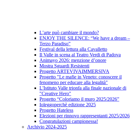
L’arte può cambiare il mondo?
ENJOY THE SILENCE: “We have a dream –
Terzo Paradiso”
Festival della lettura alla Cavalletto
Il Valle in scena al Teatro Verdi di Padova
Animayo 2026: menzione d’onore
Mostra Sguardi Resistenti
Progetto ARTEVIVAIMMERSIVA
Progetto "Le mafie in Veneto: conoscere il
fenomeno per educare alla legalità"
L'Istituto Valle trionfa alla finale nazionale di
"Creative Hero"
Progetto “Coloriamo il muro 2025/2026”
Ioleggoperchè edizione 2025
Progetto Hateless
Elezioni per rinnovo rappresentanti 2025/2026
Congratulazioni campionessa!
Archivio 2024-2025