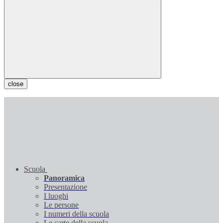
close
Scuola
Panoramica
Presentazione
I luoghi
Le persone
I numeri della scuola
Le carte della scuola