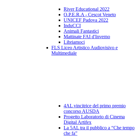
River Educational 2022
O.P.E.R.A - Cescot Veneto
UNICEF Padova 2022
InduCCI
Animali Fantastici
Mattinate FAI d'Inverno
Libriamoci
FLS Liceo Artistico Audiovisivo e
Multimediale
4AL vincitrice del primo premio
concorso AUSDA
Progetto Laboratorio di Cinema
Digital Artifex
La 5AL tra il pubblico a “Che tempo
che fa”