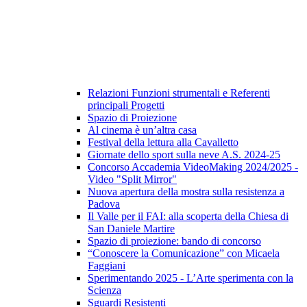
Relazioni Funzioni strumentali e Referenti
principali Progetti
Spazio di Proiezione
Al cinema è un’altra casa
Festival della lettura alla Cavalletto
Giornate dello sport sulla neve A.S. 2024-25
Concorso Accademia VideoMaking 2024/2025 -
Video "Split Mirror"
Nuova apertura della mostra sulla resistenza a
Padova
Il Valle per il FAI: alla scoperta della Chiesa di
San Daniele Martire
Spazio di proiezione: bando di concorso
“Conoscere la Comunicazione” con Micaela
Faggiani
Sperimentando 2025 - L’Arte sperimenta con la
Scienza
Sguardi Resistenti