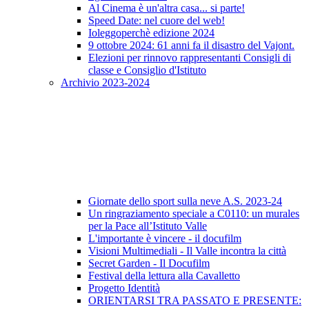
Al Cinema è un'altra casa... si parte!
Speed Date: nel cuore del web!
Ioleggoperchè edizione 2024
9 ottobre 2024: 61 anni fa il disastro del Vajont.
Elezioni per rinnovo rappresentanti Consigli di
classe e Consiglio d'Istituto
Archivio 2023-2024
Giornate dello sport sulla neve A.S. 2023-24
Un ringraziamento speciale a C0110: un murales
per la Pace all’Istituto Valle
L'importante è vincere - il docufilm
Visioni Multimediali - Il Valle incontra la città
Secret Garden - Il Docufilm
Festival della lettura alla Cavalletto
Progetto Identità
ORIENTARSI TRA PASSATO E PRESENTE: