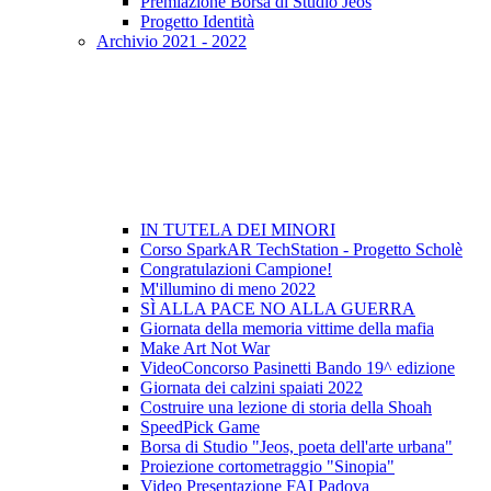
Premiazione Borsa di Studio Jeos
Progetto Identità
Archivio 2021 - 2022
IN TUTELA DEI MINORI
Corso SparkAR TechStation - Progetto Scholè
Congratulazioni Campione!
M'illumino di meno 2022
SÌ ALLA PACE NO ALLA GUERRA
Giornata della memoria vittime della mafia
Make Art Not War
VideoConcorso Pasinetti Bando 19^ edizione
Giornata dei calzini spaiati 2022
Costruire una lezione di storia della Shoah
SpeedPick Game
Borsa di Studio "Jeos, poeta dell'arte urbana"
Proiezione cortometraggio "Sinopia"
Video Presentazione FAI Padova