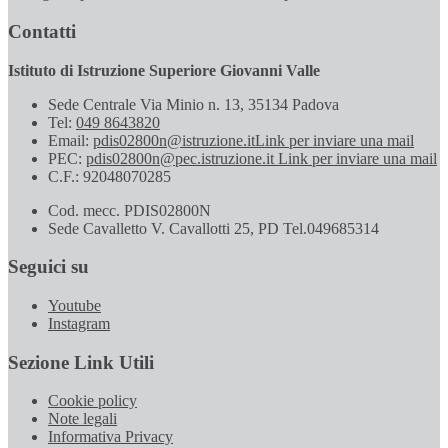
Contatti
Istituto di Istruzione Superiore Giovanni Valle
Sede Centrale Via Minio n. 13, 35134 Padova
Tel:
049 8643820
Email:
pdis02800n@istruzione.it
Link per inviare una mail
PEC:
pdis02800n@pec.istruzione.it
Link per inviare una mail
C.F.: 92048070285
Cod. mecc. PDIS02800N
Sede Cavalletto V. Cavallotti 25, PD Tel.049685314
Seguici su
Youtube
Instagram
Sezione Link Utili
Cookie policy
Note legali
Informativa Privacy