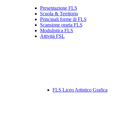
Presentazione FLS
Scuola & Territorio
Principali forme di FLS
Scansione oraria FLS
Modulistica FLS
Attività FSL
FLS Liceo Artistico Grafica