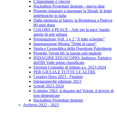
L'importante è vincere
Hackathon Progettare Insieme - nuova data
Progetto imparare a insegnare la Shoah: le leggi
antiebraiche in italia
Dalla memoria al futuro: la Resistenza a Padova
80 anni dopo
COLORS 4 PEACE - Arte per la pace: bando
aperto di arte urbana
Presentazione Voll. 1 e 2 "A tutto schermo"
Inaugurazione Mostra "Dritti al cuore"
Storia e Geopolitica della Questione Palestinese
Progetto Vajont 60: la parola agli studenti
INDAGINE EDUSCOPIO: Indirizzo Turistico
dell'IIS Valle primo classificato
Elezioni Consiglio di Istituto a.s. 2023-2024
PER GIULIA E TUTTE LE ALTRE
Creative Hero 2023 - Finalisti
Ioleggoperchè edizione 2023
Scholè 2023-2024
9 ottobre 1963, il disastro del Vajont: il dovere di
non dimenticare
Hackathon Progettare Insieme
Archivio 2022 - 2023