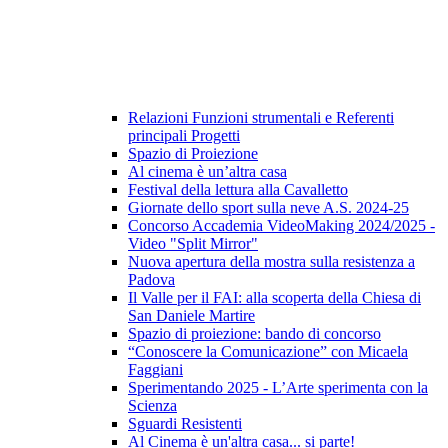
Relazioni Funzioni strumentali e Referenti
principali Progetti
Spazio di Proiezione
Al cinema è un’altra casa
Festival della lettura alla Cavalletto
Giornate dello sport sulla neve A.S. 2024-25
Concorso Accademia VideoMaking 2024/2025 -
Video "Split Mirror"
Nuova apertura della mostra sulla resistenza a
Padova
Il Valle per il FAI: alla scoperta della Chiesa di
San Daniele Martire
Spazio di proiezione: bando di concorso
“Conoscere la Comunicazione” con Micaela
Faggiani
Sperimentando 2025 - L’Arte sperimenta con la
Scienza
Sguardi Resistenti
Al Cinema è un'altra casa... si parte!