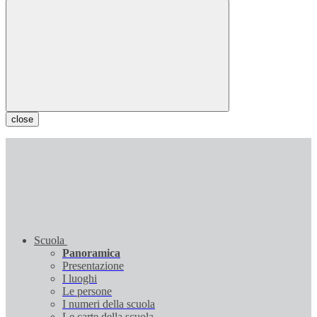
close
Scuola
Panoramica
Presentazione
I luoghi
Le persone
I numeri della scuola
Le carte della scuola