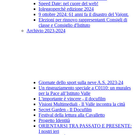
Speed Date: nel cuore del web!
Ioleggoperchè edizione 2024
9 ottobre 2024: 61 anni fa il disastro del Vajont.
Elezioni per rinnovo rappresentanti Consigli di
classe e Consiglio d'Istituto
Archivio 2023-2024
Giornate dello sport sulla neve A.S. 2023-24
Un ringraziamento speciale a C0110: un murales
per la Pace all’Istituto Valle
L'importante è vincere - il docufilm
Visioni Multimediali - Il Valle incontra la città
Secret Garden - Il Docufilm
Festival della lettura alla Cavalletto
Progetto Identità
ORIENTARSI TRA PASSATO E PRESENTE:
I nostri ieri