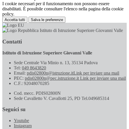
I cookie necessari per il funzionamento non possono essere
disabilitati. È possibile consultare l'elenco nella pagina della cookie
policy.
Accetta tutti
Salva le preferenze
Istituto di Istruzione Superiore Giovanni Valle
Contatti
Istituto di Istruzione Superiore Giovanni Valle
Sede Centrale Via Minio n. 13, 35134 Padova
Tel:
049 8643820
Email:
pdis02800n@istruzione.it
Link per inviare una mail
PEC:
pdis02800n@pec.istruzione.it
Link per inviare una mail
C.F.: 92048070285
Cod. mecc. PDIS02800N
Sede Cavalletto V. Cavallotti 25, PD Tel.049685314
Seguici su
Youtube
Instagram