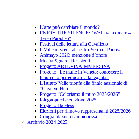
L’arte può cambiare il mondo?
ENJOY THE SILENCE: “We have a dream –
Terzo Paradiso”
Festival della lettura alla Cavalletto
Il Valle in scena al Teatro Verdi di Padova
Animayo 2026: menzione d’onore
Mostra Sguardi Resistenti
Progetto ARTEVIVAIMMERSIVA
Progetto "Le mafie in Veneto: conoscere il
fenomeno per educare alla legalità"
L'Istituto Valle trionfa alla finale nazionale di
"Creative Hero"
Progetto “Coloriamo il muro 2025/2026”
Ioleggoperchè edizione 2025
Progetto Hateless
Elezioni per rinnovo rappresentanti 2025/2026
Congratulazioni campionessa!
Archivio 2024-2025