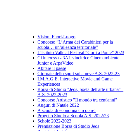
Visioni Fuori-Luogo
Concorso “L’Arma dei Carabinieri per la
scuola… un’alleanza territoriale”
L'Istituto Valle al Festival “Corti a Ponte” 2023
Ci interessa - 3AL vincitrice Cinemambiente
Junior e ArpaVideo
Abitare il paese
Giornate dello sport sulla neve A.S. 2022-23
I.M.A.G.E. Interactive Movie and Game
Experiences
Borsa di Studio "Jeos, poeta dell'arte urbana" -
A.S. 2022-2023
Concorso Artistico "Il mondo tra cent'anni"
Auguri di Natale 2022
A scuola di economia circolare!
Progetto Studio a Scuola A.S. 2022/23
Scholè 2022-2023
Premiazione Borsa di Studio Jeos