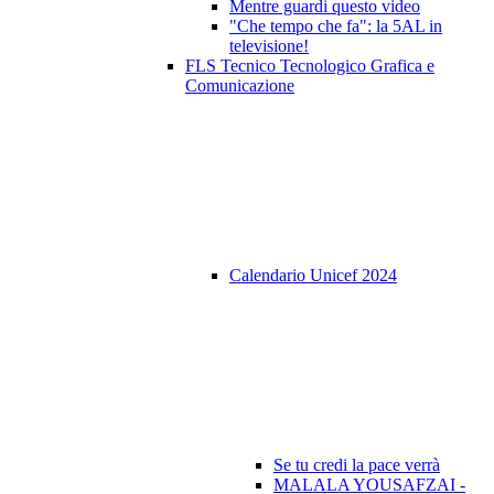
Mentre guardi questo video
"Che tempo che fa": la 5AL in
televisione!
FLS Tecnico Tecnologico Grafica e
Comunicazione
Calendario Unicef 2024
Se tu credi la pace verrà
MALALA YOUSAFZAI -