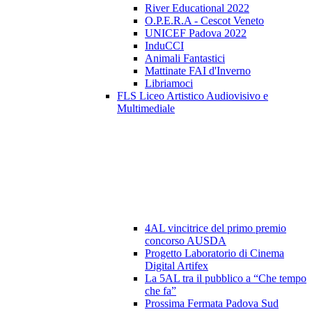
River Educational 2022
O.P.E.R.A - Cescot Veneto
UNICEF Padova 2022
InduCCI
Animali Fantastici
Mattinate FAI d'Inverno
Libriamoci
FLS Liceo Artistico Audiovisivo e
Multimediale
4AL vincitrice del primo premio
concorso AUSDA
Progetto Laboratorio di Cinema
Digital Artifex
La 5AL tra il pubblico a “Che tempo
che fa”
Prossima Fermata Padova Sud