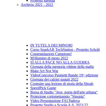
Progetto Identità
Archivio 2021 - 2022
IN TUTELA DEI MINORI
Corso SparkAR TechStation - Progetto Scholè
Congratulazioni Campione!
M'illumino di meno 2022
SÌ ALLA PACE NO ALLA GUERRA
Giornata della memoria vittime della mafia
Make Art Not War
VideoConcorso Pasinetti Bando 19^ edizione
Giornata dei calzini spaiati 2022
Costruire una lezione di storia della Shoah
SpeedPick Game
Borsa di Studio "Jeos, poeta dell'arte urbana"
Proiezione cortometraggio "Sinopia"
Video Presentazione FAI Padova
Progetto Studio a Scuola A.S. 2021/22