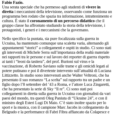
Fabio Fazio.
Una serata speciale che ha permesso agli studenti di
vivere in
diretta
i meccanismi della televisione, osservando come funziona un
programma ben rodato che spazia tra informazione, intrattenimento e
cultura. È stato il
coronamento di un percorso didattico
che il
gruppo classe ha affrontato studiando la storia della televisione, i
protagonisti, i generi e i meccanismi che la governano.
Nello specifico la puntata, sia pure focalizzata sulla guerra in
Ucraina, ha mantenuto comunque una scaletta varia, alternando gli
appuntamenti “storici” a collegamenti e ospiti in studio. Ci sono stati
gli interventi di Michele Serra sull’importanza della realtà materiale
nei rapporti tra le persone e sul lavoro dei reporter di guerra rispetto
ai tanti i “leoni da tastiera”, del prof. Burioni sul virus e la
vaccinazione, di Roberto Saviano sulle trame e gli omicidi legati al
potere putinano e poi il divertente intervento sull’attualità di Luciana
Littizzetto. In studio sono intervenuti anche Walter Veltroni, che ha
presentato il suo romanzo “La scelta” sul rapporto tra un padre e un
figlio dopo l’8 settembre del ’43 a Roma, e l’attore Luca Zingaretti,
che ha presentato la serie di Sky “Il re”. Ci sono stati poi
collegamenti in diretta sulla guerra in Ucraina con giornalisti da vari
paesi del mondo, tra questi Oleg Paniuta di “Ukraine 24”, e con il
ministro degli Esteri Lugi Di Maio. C’è stato inoltre spazio per lo
sport e la musica, con il campione Marc Jacobs in collegamento da
Belgrado e la performance di Fabri Fibra affiancato da Colapesce e