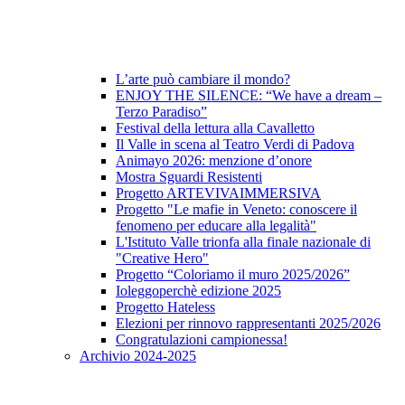
L’arte può cambiare il mondo?
ENJOY THE SILENCE: “We have a dream –
Terzo Paradiso”
Festival della lettura alla Cavalletto
Il Valle in scena al Teatro Verdi di Padova
Animayo 2026: menzione d’onore
Mostra Sguardi Resistenti
Progetto ARTEVIVAIMMERSIVA
Progetto "Le mafie in Veneto: conoscere il
fenomeno per educare alla legalità"
L'Istituto Valle trionfa alla finale nazionale di
"Creative Hero"
Progetto “Coloriamo il muro 2025/2026”
Ioleggoperchè edizione 2025
Progetto Hateless
Elezioni per rinnovo rappresentanti 2025/2026
Congratulazioni campionessa!
Archivio 2024-2025