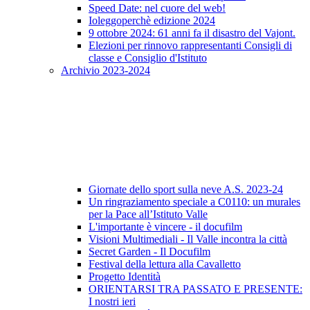
Speed Date: nel cuore del web!
Ioleggoperchè edizione 2024
9 ottobre 2024: 61 anni fa il disastro del Vajont.
Elezioni per rinnovo rappresentanti Consigli di
classe e Consiglio d'Istituto
Archivio 2023-2024
Giornate dello sport sulla neve A.S. 2023-24
Un ringraziamento speciale a C0110: un murales
per la Pace all’Istituto Valle
L'importante è vincere - il docufilm
Visioni Multimediali - Il Valle incontra la città
Secret Garden - Il Docufilm
Festival della lettura alla Cavalletto
Progetto Identità
ORIENTARSI TRA PASSATO E PRESENTE:
I nostri ieri