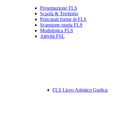
Presentazione FLS
Scuola & Territorio
Principali forme di FLS
Scansione oraria FLS
Modulistica FLS
Attività FSL
FLS Liceo Artistico Grafica