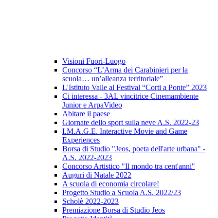
Visioni Fuori-Luogo
Concorso “L’Arma dei Carabinieri per la
scuola… un’alleanza territoriale”
L'Istituto Valle al Festival “Corti a Ponte” 2023
Ci interessa - 3AL vincitrice Cinemambiente
Junior e ArpaVideo
Abitare il paese
Giornate dello sport sulla neve A.S. 2022-23
I.M.A.G.E. Interactive Movie and Game
Experiences
Borsa di Studio "Jeos, poeta dell'arte urbana" -
A.S. 2022-2023
Concorso Artistico "Il mondo tra cent'anni"
Auguri di Natale 2022
A scuola di economia circolare!
Progetto Studio a Scuola A.S. 2022/23
Scholè 2022-2023
Premiazione Borsa di Studio Jeos