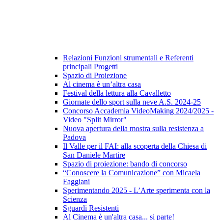
Relazioni Funzioni strumentali e Referenti
principali Progetti
Spazio di Proiezione
Al cinema è un’altra casa
Festival della lettura alla Cavalletto
Giornate dello sport sulla neve A.S. 2024-25
Concorso Accademia VideoMaking 2024/2025 -
Video "Split Mirror"
Nuova apertura della mostra sulla resistenza a
Padova
Il Valle per il FAI: alla scoperta della Chiesa di
San Daniele Martire
Spazio di proiezione: bando di concorso
“Conoscere la Comunicazione” con Micaela
Faggiani
Sperimentando 2025 - L’Arte sperimenta con la
Scienza
Sguardi Resistenti
Al Cinema è un'altra casa... si parte!