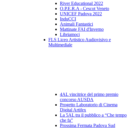
River Educational 2022
O.P.E.R.A - Cescot Veneto
UNICEF Padova 2022
InduCCI
Animali Fantastici
Mattinate FAI d'Inverno
Libriamoci
FLS Liceo Artistico Audiovisivo e
Multimediale
4AL vincitrice del primo premio
concorso AUSDA
Progetto Laboratorio di Cinema
Digital Artifex
La 5AL tra il pubblico a “Che tempo
che fa”
Prossima Fermata Padova Sud