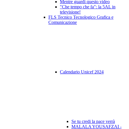
Mentre guardi questo video
"Che tempo che fa": la 5AL in
televisione!
FLS Tecnico Tecnologico Grafica e
Comunicazione
Calendario Unicef 2024
Se tu credi la pace verrà
MALALA YOUSAFZAI -