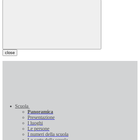
close
Scuola
Panoramica
Presentazione
I luoghi
Le persone
I numeri della scuola
Le carte della scuola