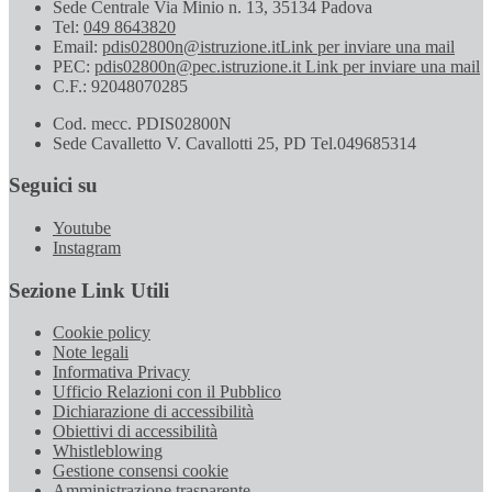
Sede Centrale Via Minio n. 13, 35134 Padova
Tel:
049 8643820
Email:
pdis02800n@istruzione.it
Link per inviare una mail
PEC:
pdis02800n@pec.istruzione.it
Link per inviare una mail
C.F.: 92048070285
Cod. mecc. PDIS02800N
Sede Cavalletto V. Cavallotti 25, PD Tel.049685314
Seguici su
Youtube
Instagram
Sezione Link Utili
Cookie policy
Note legali
Informativa Privacy
Ufficio Relazioni con il Pubblico
Dichiarazione di accessibilità
Obiettivi di accessibilità
Whistleblowing
Gestione consensi cookie
Amministrazione trasparente