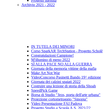
Progetto Identità
Archivio 2021 - 2022
IN TUTELA DEI MINORI
Corso SparkAR TechStation - Progetto Scholè
Congratulazioni Campione!
M'illumino di meno 2022
SÌ ALLA PACE NO ALLA GUERRA
Giornata della memoria vittime della mafia
Make Art Not War
VideoConcorso Pasinetti Bando 19^ edizione
Giornata dei calzini spaiati 2022
Costruire una lezione di storia della Shoah
SpeedPick Game
Borsa di Studio "Jeos, poeta dell'arte urbana"
Proiezione cortometraggio "Sinopia"
Video Presentazione FAI Padova
Progetto Studio a Scuola A.S. 2021/22