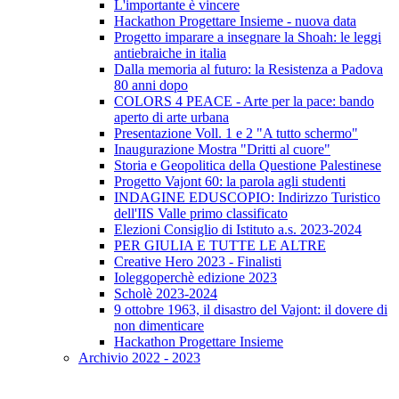
L'importante è vincere
Hackathon Progettare Insieme - nuova data
Progetto imparare a insegnare la Shoah: le leggi
antiebraiche in italia
Dalla memoria al futuro: la Resistenza a Padova
80 anni dopo
COLORS 4 PEACE - Arte per la pace: bando
aperto di arte urbana
Presentazione Voll. 1 e 2 "A tutto schermo"
Inaugurazione Mostra "Dritti al cuore"
Storia e Geopolitica della Questione Palestinese
Progetto Vajont 60: la parola agli studenti
INDAGINE EDUSCOPIO: Indirizzo Turistico
dell'IIS Valle primo classificato
Elezioni Consiglio di Istituto a.s. 2023-2024
PER GIULIA E TUTTE LE ALTRE
Creative Hero 2023 - Finalisti
Ioleggoperchè edizione 2023
Scholè 2023-2024
9 ottobre 1963, il disastro del Vajont: il dovere di
non dimenticare
Hackathon Progettare Insieme
Archivio 2022 - 2023