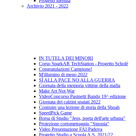
Progetto Identità
Archivio 2021 - 2022
IN TUTELA DEI MINORI
Corso SparkAR TechStation - Progetto Scholè
Congratulazioni Campione!
M'illumino di meno 2022
SÌ ALLA PACE NO ALLA GUERRA
Giornata della memoria vittime della mafia
Make Art Not War
VideoConcorso Pasinetti Bando 19^ edizione
Giornata dei calzini spaiati 2022
Costruire una lezione di storia della Shoah
SpeedPick Game
Borsa di Studio "Jeos, poeta dell'arte urbana"
Proiezione cortometraggio "Sinopia"
Video Presentazione FAI Padova
Progetto Studio a Scuola A.S. 2021/22