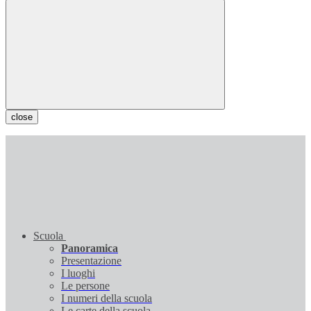
close
Scuola
Panoramica
Presentazione
I luoghi
Le persone
I numeri della scuola
Le carte della scuola