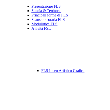
Presentazione FLS
Scuola & Territorio
Principali forme di FLS
Scansione oraria FLS
Modulistica FLS
Attività FSL
FLS Liceo Artistico Grafica