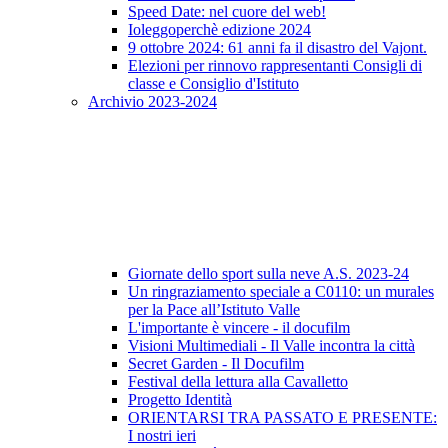
Speed Date: nel cuore del web!
Ioleggoperchè edizione 2024
9 ottobre 2024: 61 anni fa il disastro del Vajont.
Elezioni per rinnovo rappresentanti Consigli di
classe e Consiglio d'Istituto
Archivio 2023-2024
Giornate dello sport sulla neve A.S. 2023-24
Un ringraziamento speciale a C0110: un murales
per la Pace all’Istituto Valle
L'importante è vincere - il docufilm
Visioni Multimediali - Il Valle incontra la città
Secret Garden - Il Docufilm
Festival della lettura alla Cavalletto
Progetto Identità
ORIENTARSI TRA PASSATO E PRESENTE:
I nostri ieri