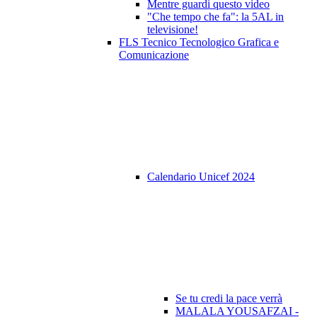
Mentre guardi questo video
"Che tempo che fa": la 5AL in
televisione!
FLS Tecnico Tecnologico Grafica e
Comunicazione
Calendario Unicef 2024
Se tu credi la pace verrà
MALALA YOUSAFZAI -