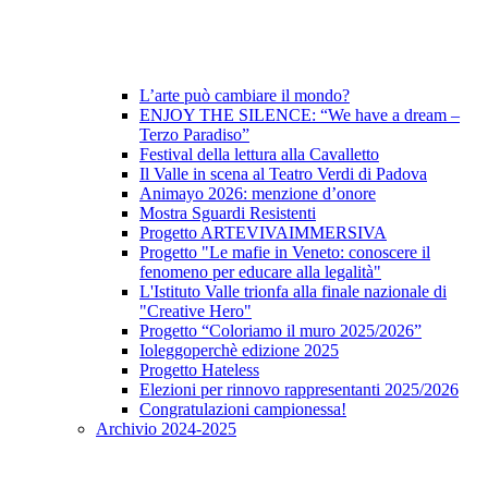
L’arte può cambiare il mondo?
ENJOY THE SILENCE: “We have a dream –
Terzo Paradiso”
Festival della lettura alla Cavalletto
Il Valle in scena al Teatro Verdi di Padova
Animayo 2026: menzione d’onore
Mostra Sguardi Resistenti
Progetto ARTEVIVAIMMERSIVA
Progetto "Le mafie in Veneto: conoscere il
fenomeno per educare alla legalità"
L'Istituto Valle trionfa alla finale nazionale di
"Creative Hero"
Progetto “Coloriamo il muro 2025/2026”
Ioleggoperchè edizione 2025
Progetto Hateless
Elezioni per rinnovo rappresentanti 2025/2026
Congratulazioni campionessa!
Archivio 2024-2025