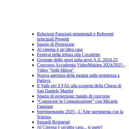
Relazioni Funzioni strumentali e Referenti
principali Progetti
Spazio di Proiezione
Al cinema è un’altra casa
Festival della lettura alla Cavalletto
Giornate dello sport sulla neve A.S. 2024-25
Concorso Accademia VideoMaking 2024/2025 -
Video "Split Mirror"
Nuova apertura della mostra sulla resistenza a
Padova
Il Valle per il FAI: alla scoperta della Chiesa di
San Daniele Martire
Spazio di proiezione: bando di concorso
“Conoscere la Comunicazione” con Micaela
Faggiani
Sperimentando 2025 - L’Arte sperimenta con la
Scienza
Sguardi Resistenti
Al Cinema è un'altra casa... si parte!