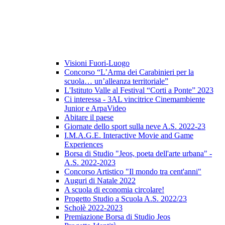
Visioni Fuori-Luogo
Concorso “L’Arma dei Carabinieri per la
scuola… un’alleanza territoriale”
L'Istituto Valle al Festival “Corti a Ponte” 2023
Ci interessa - 3AL vincitrice Cinemambiente
Junior e ArpaVideo
Abitare il paese
Giornate dello sport sulla neve A.S. 2022-23
I.M.A.G.E. Interactive Movie and Game
Experiences
Borsa di Studio "Jeos, poeta dell'arte urbana" -
A.S. 2022-2023
Concorso Artistico "Il mondo tra cent'anni"
Auguri di Natale 2022
A scuola di economia circolare!
Progetto Studio a Scuola A.S. 2022/23
Scholè 2022-2023
Premiazione Borsa di Studio Jeos