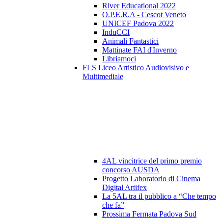
River Educational 2022
O.P.E.R.A - Cescot Veneto
UNICEF Padova 2022
InduCCI
Animali Fantastici
Mattinate FAI d'Inverno
Libriamoci
FLS Liceo Artistico Audiovisivo e
Multimediale
4AL vincitrice del primo premio
concorso AUSDA
Progetto Laboratorio di Cinema
Digital Artifex
La 5AL tra il pubblico a “Che tempo
che fa”
Prossima Fermata Padova Sud