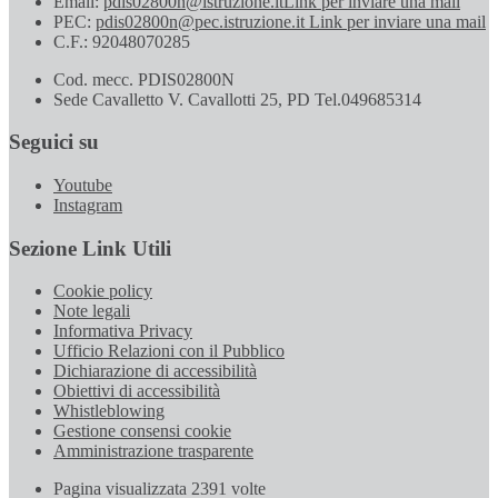
Email:
pdis02800n@istruzione.it
Link per inviare una mail
PEC:
pdis02800n@pec.istruzione.it
Link per inviare una mail
C.F.: 92048070285
Cod. mecc. PDIS02800N
Sede Cavalletto V. Cavallotti 25, PD Tel.049685314
Seguici su
Youtube
Instagram
Sezione Link Utili
Cookie policy
Note legali
Informativa Privacy
Ufficio Relazioni con il Pubblico
Dichiarazione di accessibilità
Obiettivi di accessibilità
Whistleblowing
Gestione consensi cookie
Amministrazione trasparente
Pagina visualizzata
2391
volte