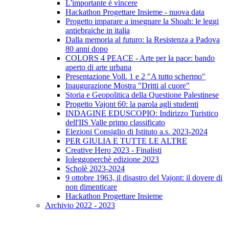
L'importante è vincere
Hackathon Progettare Insieme - nuova data
Progetto imparare a insegnare la Shoah: le leggi
antiebraiche in italia
Dalla memoria al futuro: la Resistenza a Padova
80 anni dopo
COLORS 4 PEACE - Arte per la pace: bando
aperto di arte urbana
Presentazione Voll. 1 e 2 "A tutto schermo"
Inaugurazione Mostra "Dritti al cuore"
Storia e Geopolitica della Questione Palestinese
Progetto Vajont 60: la parola agli studenti
INDAGINE EDUSCOPIO: Indirizzo Turistico
dell'IIS Valle primo classificato
Elezioni Consiglio di Istituto a.s. 2023-2024
PER GIULIA E TUTTE LE ALTRE
Creative Hero 2023 - Finalisti
Ioleggoperchè edizione 2023
Scholè 2023-2024
9 ottobre 1963, il disastro del Vajont: il dovere di
non dimenticare
Hackathon Progettare Insieme
Archivio 2022 - 2023