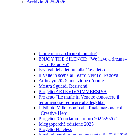
Archivio 2025-2026
L’arte può cambiare il mondo?
ENJOY THE SILENCE: “We have a dream –
Terzo Paradiso”
Festival della lettura alla Cavalletto
Il Valle in scena al Teatro Verdi di Padova
Animayo 2026: menzione d’onore
Mostra Sguardi Resistenti
Progetto ARTEVIVAIMMERSIVA
Progetto "Le mafie in Veneto: conoscere il
fenomeno per educare alla legalità"
L'Istituto Valle trionfa alla finale nazionale di
"Creative Hero"
Progetto “Coloriamo il muro 2025/2026”
Ioleggoperchè edizione 2025
Progetto Hateless
Elezioni per rinnovo rappresentanti 2025/2026