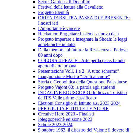
Secret Garden - Il Docufilm
Festival della lettura alla Cavalletto
Progetto Identità
ORIENTARSI TRA PASSATO E PRESENTE:
I nostri ieri
L'importante è vincere
Hackathon Progettare Insieme - nuova data
Progetto imparare a insegnare la Shoah: le leggi
antiebraiche in italia
Dalla memoria al futuro: la Resistenza a Padova
80 anni dopo
COLORS 4 PEACE - Arte per la pace: bando
aperto di arte urbana
Presentazione Voll. 1 e 2 "A tutto schermo"
Inaugurazione Mostra "Dritti al cuore"
Storia e Geopolitica della Questione Palestinese
Progetto Vajont 60: la parola agli studenti
INDAGINE EDUSCOPIO: Indirizzo Turistico
dell'IIS Valle primo classificato
Elezioni Consiglio di Istituto a.s. 2023-2024
PER GIULIA E TUTTE LE ALTRE
Creative Hero 2023 - Finalisti
Ioleggoperchè edizione 2023
Scholè 2023-2024
9 ottobre 1963, il disastro del Vajont: il dovere di