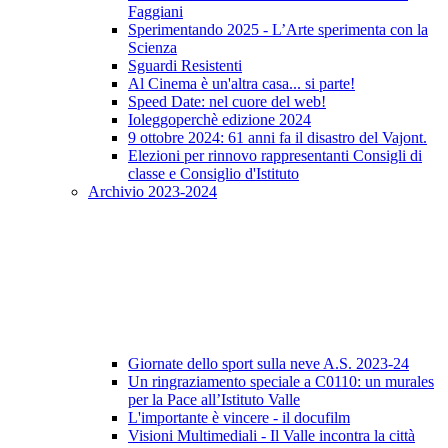
Faggiani
Sperimentando 2025 - L’Arte sperimenta con la
Scienza
Sguardi Resistenti
Al Cinema è un'altra casa... si parte!
Speed Date: nel cuore del web!
Ioleggoperchè edizione 2024
9 ottobre 2024: 61 anni fa il disastro del Vajont.
Elezioni per rinnovo rappresentanti Consigli di
classe e Consiglio d'Istituto
Archivio 2023-2024
Giornate dello sport sulla neve A.S. 2023-24
Un ringraziamento speciale a C0110: un murales
per la Pace all’Istituto Valle
L'importante è vincere - il docufilm
Visioni Multimediali - Il Valle incontra la città