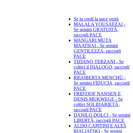
Se tu credi la pace verrà
MALALA YOUSAFZAI -
Se semini GRATUITÀ,
raccogli PACE
WANGARI MUTA
MAATHAI - Se semini
GENTILEZZA, raccogli
PACE
TIZIANO TERZANI - Se
coltivi il DIALOGO, raccogli
PACE
RIGOBERTA MENCHÙ -
Se semini FIDUCIA, raccogli
PACE
FRIDTJOF NANSEN E
DENIS MUKWEGE - Se
coltivi SOLIDARIETÀ,
raccogli PACE
DANILO DOLCI - Se semini
LIBERTÀ, raccogli PACE
ALDO CAPITINI E ALEŚ
BIALIATSKI - Se semini