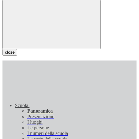
close
Scuola
Panoramica
Presentazione
I luoghi
Le persone
I numeri della scuola
Le carte della scuola