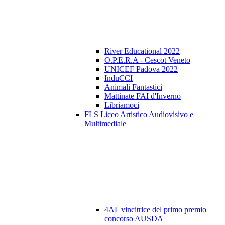
River Educational 2022
O.P.E.R.A - Cescot Veneto
UNICEF Padova 2022
InduCCI
Animali Fantastici
Mattinate FAI d'Inverno
Libriamoci
FLS Liceo Artistico Audiovisivo e
Multimediale
4AL vincitrice del primo premio
concorso AUSDA