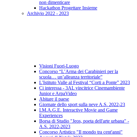
non dimenticare
Hackathon Progettare Insieme
Archivio 2022 - 2023
Visioni Fuori-Luogo
Concorso “L’Arma dei Carabinieri per la
scuola… un’alleanza territoriale”
L'Istituto Valle al Festival “Corti a Ponte” 2023
Ci interessa - 3AL vincitrice Cinemambiente
Junior e ArpaVideo
Abitare il paese
Giornate dello sport sulla neve A.S. 2022-23
I.M.A.G.E. Interactive Movie and Game
Experiences
Borsa di Studio "Jeos, poeta dell'arte urbana" -
A.S. 2022-2023
Concorso Artistico "Il mondo tra cent'anni"