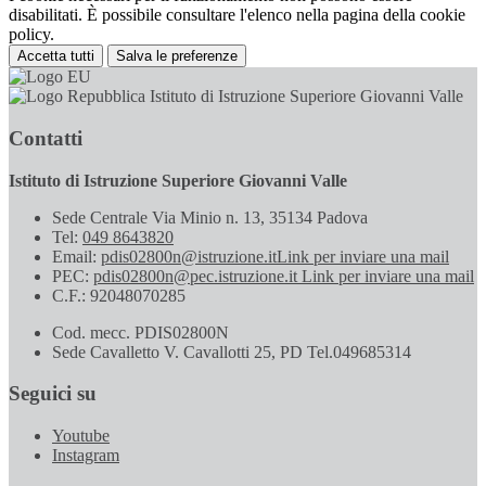
disabilitati. È possibile consultare l'elenco nella pagina della cookie
policy.
Accetta tutti
Salva le preferenze
Istituto di Istruzione Superiore Giovanni Valle
Contatti
Istituto di Istruzione Superiore Giovanni Valle
Sede Centrale Via Minio n. 13, 35134 Padova
Tel:
049 8643820
Email:
pdis02800n@istruzione.it
Link per inviare una mail
PEC:
pdis02800n@pec.istruzione.it
Link per inviare una mail
C.F.: 92048070285
Cod. mecc. PDIS02800N
Sede Cavalletto V. Cavallotti 25, PD Tel.049685314
Seguici su
Youtube
Instagram