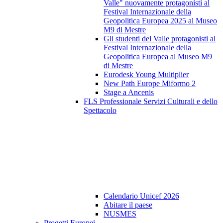
Valle" nuovamente protagonisti al
Festival Internazionale della
Geopolitica Europea 2025 al Museo
M9 di Mestre
Gli studenti del Valle protagonisti al
Festival Internazionale della
Geopolitica Europea al Museo M9
di Mestre
Eurodesk Young Multiplier
New Path Europe Miformo 2
Stage a Ancenis
FLS Professionale Servizi Culturali e dello
Spettacolo
Calendario Unicef 2026
Abitare il paese
NUSMES
Progetti Europei