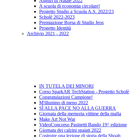
Auguri di Natale 2022
A scuola di economia circolare!
Progetto Studio a Scuola A.S. 2022/23
Scholè 2022-2023
Premiazione Borsa di Studio Jeos
Progetto Identità
Archivio 2021 - 2022
IN TUTELA DEI MINORI
Corso SparkAR TechStation - Progetto Scholè
Congratulazioni Campione!
M'illumino di meno 2022
SÌ ALLA PACE NO ALLA GUERRA
Giornata della memoria vittime della mafia
Make Art Not War
VideoConcorso Pasinetti Bando 19^ edizione
Giornata dei calzini spaiati 2022
Costruire una lezione di storia della Shoah