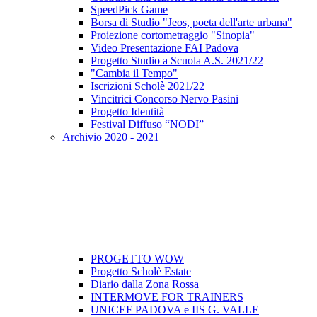
SpeedPick Game
Borsa di Studio "Jeos, poeta dell'arte urbana"
Proiezione cortometraggio "Sinopia"
Video Presentazione FAI Padova
Progetto Studio a Scuola A.S. 2021/22
"Cambia il Tempo"
Iscrizioni Scholè 2021/22
Vincitrici Concorso Nervo Pasini
Progetto Identità
Festival Diffuso “NODI”
Archivio 2020 - 2021
PROGETTO WOW
Progetto Scholè Estate
Diario dalla Zona Rossa
INTERMOVE FOR TRAINERS
UNICEF PADOVA e IIS G. VALLE