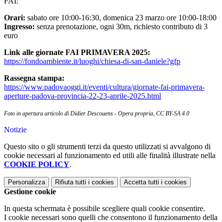
FAI:
Orari:
sabato ore 10:00-16:30, domenica 23 marzo ore 10:00-18:00
Ingresso:
senza prenotazione, ogni 30m, richiesto contributo di 3
euro
Link alle giornate FAI PRIMAVERA 2025:
https://fondoambiente.it/luoghi/chiesa-di-san-daniele?gfp
Rassegna stampa:
https://www.padovaoggi.it/eventi/cultura/giornate-fai-primavera-
aperture-padova-provincia-22-23-aprile-2025.html
Foto in apertura articolo di Didier Descouens - Opera propria, CC BY-SA 4.0
Notizie
Questo sito o gli strumenti terzi da questo utilizzati si avvalgono di
cookie necessari al funzionamento ed utili alle finalità illustrate nella
COOKIE POLICY
.
Personalizza
Rifiuta tutti
i cookies
Accetta tutti
i cookies
Gestione cookie
In questa schermata è possibile scegliere quali cookie consentire.
I cookie necessari sono quelli che consentono il funzionamento della