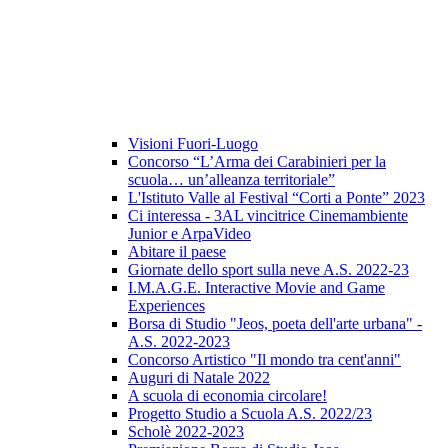
Visioni Fuori-Luogo
Concorso “L’Arma dei Carabinieri per la
scuola… un’alleanza territoriale”
L'Istituto Valle al Festival “Corti a Ponte” 2023
Ci interessa - 3AL vincitrice Cinemambiente
Junior e ArpaVideo
Abitare il paese
Giornate dello sport sulla neve A.S. 2022-23
I.M.A.G.E. Interactive Movie and Game
Experiences
Borsa di Studio "Jeos, poeta dell'arte urbana" -
A.S. 2022-2023
Concorso Artistico "Il mondo tra cent'anni"
Auguri di Natale 2022
A scuola di economia circolare!
Progetto Studio a Scuola A.S. 2022/23
Scholè 2022-2023