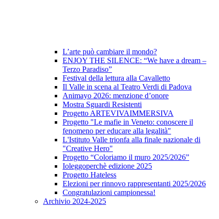
L’arte può cambiare il mondo?
ENJOY THE SILENCE: “We have a dream –
Terzo Paradiso”
Festival della lettura alla Cavalletto
Il Valle in scena al Teatro Verdi di Padova
Animayo 2026: menzione d’onore
Mostra Sguardi Resistenti
Progetto ARTEVIVAIMMERSIVA
Progetto "Le mafie in Veneto: conoscere il
fenomeno per educare alla legalità"
L'Istituto Valle trionfa alla finale nazionale di
"Creative Hero"
Progetto “Coloriamo il muro 2025/2026”
Ioleggoperchè edizione 2025
Progetto Hateless
Elezioni per rinnovo rappresentanti 2025/2026
Congratulazioni campionessa!
Archivio 2024-2025