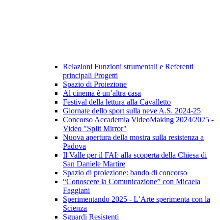
Relazioni Funzioni strumentali e Referenti
principali Progetti
Spazio di Proiezione
Al cinema è un’altra casa
Festival della lettura alla Cavalletto
Giornate dello sport sulla neve A.S. 2024-25
Concorso Accademia VideoMaking 2024/2025 -
Video "Split Mirror"
Nuova apertura della mostra sulla resistenza a
Padova
Il Valle per il FAI: alla scoperta della Chiesa di
San Daniele Martire
Spazio di proiezione: bando di concorso
“Conoscere la Comunicazione” con Micaela
Faggiani
Sperimentando 2025 - L’Arte sperimenta con la
Scienza
Sguardi Resistenti