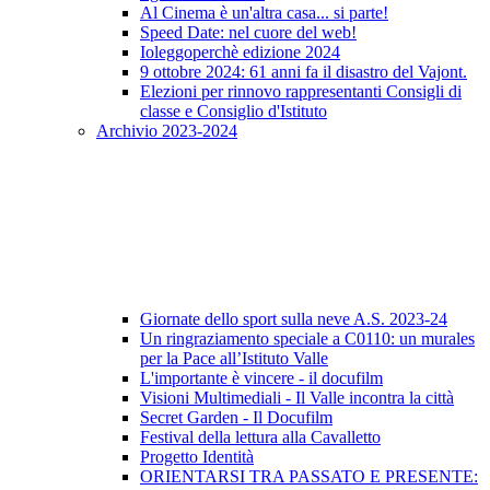
Al Cinema è un'altra casa... si parte!
Speed Date: nel cuore del web!
Ioleggoperchè edizione 2024
9 ottobre 2024: 61 anni fa il disastro del Vajont.
Elezioni per rinnovo rappresentanti Consigli di
classe e Consiglio d'Istituto
Archivio 2023-2024
Giornate dello sport sulla neve A.S. 2023-24
Un ringraziamento speciale a C0110: un murales
per la Pace all’Istituto Valle
L'importante è vincere - il docufilm
Visioni Multimediali - Il Valle incontra la città
Secret Garden - Il Docufilm
Festival della lettura alla Cavalletto
Progetto Identità
ORIENTARSI TRA PASSATO E PRESENTE: