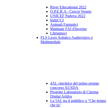
River Educational 2022
O.P.E.R.A - Cescot Veneto
UNICEF Padova 2022
InduCCI
Animali Fantastici
Mattinate FAI d'Inverno
Libriamoci
FLS Liceo Artistico Audiovisivo e
Multimediale
4AL vincitrice del primo premio
concorso AUSDA
Progetto Laboratorio di Cinema
Digital Artifex
La 5AL tra il pubblico a “Che tempo
che fa”