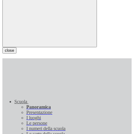
close
Scuola
Panoramica
Presentazione
I luoghi
Le persone
I numeri della scuola
Le carte della scuola