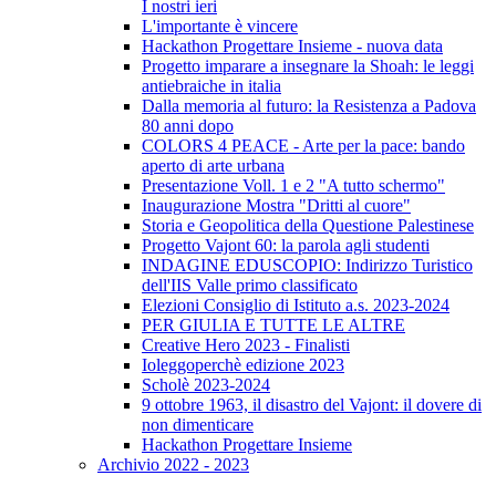
I nostri ieri
L'importante è vincere
Hackathon Progettare Insieme - nuova data
Progetto imparare a insegnare la Shoah: le leggi
antiebraiche in italia
Dalla memoria al futuro: la Resistenza a Padova
80 anni dopo
COLORS 4 PEACE - Arte per la pace: bando
aperto di arte urbana
Presentazione Voll. 1 e 2 "A tutto schermo"
Inaugurazione Mostra "Dritti al cuore"
Storia e Geopolitica della Questione Palestinese
Progetto Vajont 60: la parola agli studenti
INDAGINE EDUSCOPIO: Indirizzo Turistico
dell'IIS Valle primo classificato
Elezioni Consiglio di Istituto a.s. 2023-2024
PER GIULIA E TUTTE LE ALTRE
Creative Hero 2023 - Finalisti
Ioleggoperchè edizione 2023
Scholè 2023-2024
9 ottobre 1963, il disastro del Vajont: il dovere di
non dimenticare
Hackathon Progettare Insieme
Archivio 2022 - 2023