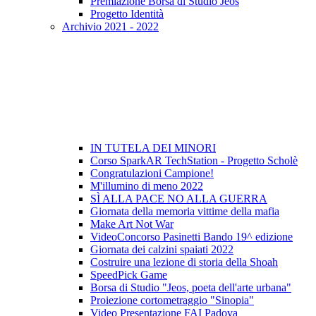
Premiazione Borsa di Studio Jeos
Progetto Identità
Archivio 2021 - 2022
IN TUTELA DEI MINORI
Corso SparkAR TechStation - Progetto Scholè
Congratulazioni Campione!
M'illumino di meno 2022
SÌ ALLA PACE NO ALLA GUERRA
Giornata della memoria vittime della mafia
Make Art Not War
VideoConcorso Pasinetti Bando 19^ edizione
Giornata dei calzini spaiati 2022
Costruire una lezione di storia della Shoah
SpeedPick Game
Borsa di Studio "Jeos, poeta dell'arte urbana"
Proiezione cortometraggio "Sinopia"
Video Presentazione FAI Padova