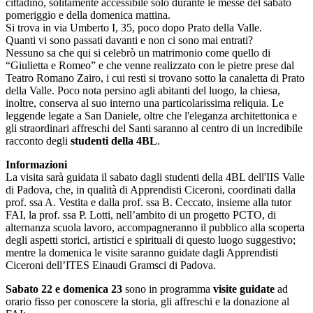
cittadino, solitamente accessibile solo durante le messe del sabato
pomeriggio e della domenica mattina.
Si trova in via Umberto I, 35, poco dopo Prato della Valle.
Quanti vi sono passati davanti e non ci sono mai entrati?
Nessuno sa che qui si celebrò un matrimonio come quello di
“Giulietta e Romeo” e che venne realizzato con le pietre prese dal
Teatro Romano Zairo, i cui resti si trovano sotto la canaletta di Prato
della Valle. Poco nota persino agli abitanti del luogo, la chiesa,
inoltre, conserva al suo interno una particolarissima reliquia. Le
leggende legate a San Daniele, oltre che l'eleganza architettonica e
gli straordinari affreschi del Santi saranno al centro di un incredibile
racconto degli
studenti della 4BL
.
Informazioni
La visita sarà guidata il sabato dagli studenti della 4BL dell'IIS Valle
di Padova, che, in qualità di Apprendisti Ciceroni, coordinati dalla
prof. ssa A. Vestita e dalla prof. ssa B. Ceccato, insieme alla tutor
FAI, la prof. ssa P. Lotti, nell’ambito di un progetto PCTO, di
alternanza scuola lavoro, accompagneranno il pubblico alla scoperta
degli aspetti storici, artistici e spirituali di questo luogo suggestivo;
mentre la domenica le visite saranno guidate dagli Apprendisti
Ciceroni dell’ITES Einaudi Gramsci di Padova.
Sabato 22 e domenica 23
sono in programma
visite guidate
ad
orario fisso per conoscere la storia, gli affreschi e la donazione al