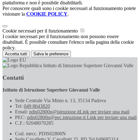
piattaforma e non è possibile disabilitarli.
Per conoscere quali sono i cookie necessari al funzionamento potete
visionare la
COOKIE POLICY
.
Cookie necessari per il funzionamento
I cookie necessari per il funzionamento non possono essere
disabilitati. È possibile consultare l'elenco nella pagina della cookie
policy.
Accetta tutti
Salva le preferenze
Istituto di Istruzione Superiore Giovanni Valle
Contatti
Istituto di Istruzione Superiore Giovanni Valle
Sede Centrale Via Minio n. 13, 35134 Padova
Tel:
049 8643820
Email:
pdis02800n@istruzione.it
Link per inviare una mail
PEC:
pdis02800n@pec.istruzione.it
Link per inviare una mail
C.F.: 92048070285
Cod. mecc. PDIS02800N
Sede Cavalletto V. Cavallotti 25, PD Tel.049685314