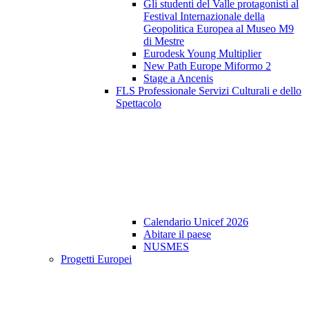
Gli studenti del Valle protagonisti al
Festival Internazionale della
Geopolitica Europea al Museo M9
di Mestre
Eurodesk Young Multiplier
New Path Europe Miformo 2
Stage a Ancenis
FLS Professionale Servizi Culturali e dello
Spettacolo
Calendario Unicef 2026
Abitare il paese
NUSMES
Progetti Europei