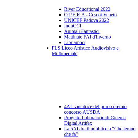
River Educational 2022
O.P.E.R.A - Cescot Veneto
UNICEF Padova 2022
InduCCI
Animali Fantastici
Mattinate FAI d'Inverno
Libriamoci
FLS Liceo Artistico Audiovisivo e
Multimediale
4AL vincitrice del primo premio
concorso AUSDA
Progetto Laboratorio di Cinema
Digital Artifex
La 5AL tra il pubblico a “Che tempo
che fa”