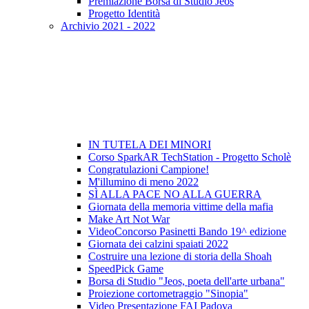
Premiazione Borsa di Studio Jeos
Progetto Identità
Archivio 2021 - 2022
IN TUTELA DEI MINORI
Corso SparkAR TechStation - Progetto Scholè
Congratulazioni Campione!
M'illumino di meno 2022
SÌ ALLA PACE NO ALLA GUERRA
Giornata della memoria vittime della mafia
Make Art Not War
VideoConcorso Pasinetti Bando 19^ edizione
Giornata dei calzini spaiati 2022
Costruire una lezione di storia della Shoah
SpeedPick Game
Borsa di Studio "Jeos, poeta dell'arte urbana"
Proiezione cortometraggio "Sinopia"
Video Presentazione FAI Padova