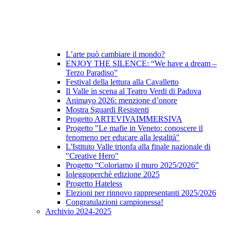
L’arte può cambiare il mondo?
ENJOY THE SILENCE: “We have a dream –
Terzo Paradiso”
Festival della lettura alla Cavalletto
Il Valle in scena al Teatro Verdi di Padova
Animayo 2026: menzione d’onore
Mostra Sguardi Resistenti
Progetto ARTEVIVAIMMERSIVA
Progetto "Le mafie in Veneto: conoscere il
fenomeno per educare alla legalità"
L'Istituto Valle trionfa alla finale nazionale di
"Creative Hero"
Progetto “Coloriamo il muro 2025/2026”
Ioleggoperchè edizione 2025
Progetto Hateless
Elezioni per rinnovo rappresentanti 2025/2026
Congratulazioni campionessa!
Archivio 2024-2025