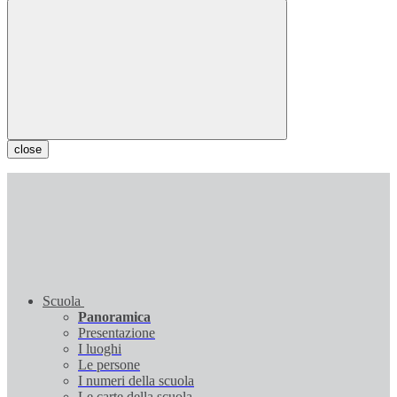
close
Scuola
Panoramica
Presentazione
I luoghi
Le persone
I numeri della scuola
Le carte della scuola