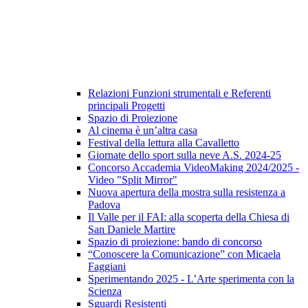
Relazioni Funzioni strumentali e Referenti
principali Progetti
Spazio di Proiezione
Al cinema è un’altra casa
Festival della lettura alla Cavalletto
Giornate dello sport sulla neve A.S. 2024-25
Concorso Accademia VideoMaking 2024/2025 -
Video "Split Mirror"
Nuova apertura della mostra sulla resistenza a
Padova
Il Valle per il FAI: alla scoperta della Chiesa di
San Daniele Martire
Spazio di proiezione: bando di concorso
“Conoscere la Comunicazione” con Micaela
Faggiani
Sperimentando 2025 - L’Arte sperimenta con la
Scienza
Sguardi Resistenti