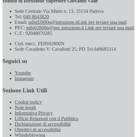
Istituto di Istruzione Superiore Giovanni Valle
Sede Centrale Via Minio n. 13, 35134 Padova
Tel:
049 8643820
Email:
pdis02800n@istruzione.it
Link per inviare una mail
PEC:
pdis02800n@pec.istruzione.it
Link per inviare una mail
C.F.: 92048070285
Cod. mecc. PDIS02800N
Sede Cavalletto V. Cavallotti 25, PD Tel.049685314
Seguici su
Youtube
Instagram
Sezione Link Utili
Cookie policy
Note legali
Informativa Privacy
Ufficio Relazioni con il Pubblico
Dichiarazione di accessibilità
Obiettivi di accessibilità
Whistleblowing