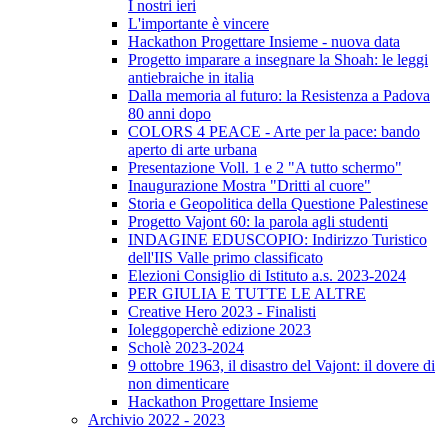
I nostri ieri
L'importante è vincere
Hackathon Progettare Insieme - nuova data
Progetto imparare a insegnare la Shoah: le leggi
antiebraiche in italia
Dalla memoria al futuro: la Resistenza a Padova
80 anni dopo
COLORS 4 PEACE - Arte per la pace: bando
aperto di arte urbana
Presentazione Voll. 1 e 2 "A tutto schermo"
Inaugurazione Mostra "Dritti al cuore"
Storia e Geopolitica della Questione Palestinese
Progetto Vajont 60: la parola agli studenti
INDAGINE EDUSCOPIO: Indirizzo Turistico
dell'IIS Valle primo classificato
Elezioni Consiglio di Istituto a.s. 2023-2024
PER GIULIA E TUTTE LE ALTRE
Creative Hero 2023 - Finalisti
Ioleggoperchè edizione 2023
Scholè 2023-2024
9 ottobre 1963, il disastro del Vajont: il dovere di
non dimenticare
Hackathon Progettare Insieme
Archivio 2022 - 2023