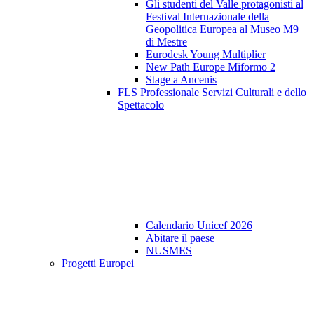
Gli studenti del Valle protagonisti al
Festival Internazionale della
Geopolitica Europea al Museo M9
di Mestre
Eurodesk Young Multiplier
New Path Europe Miformo 2
Stage a Ancenis
FLS Professionale Servizi Culturali e dello
Spettacolo
Calendario Unicef 2026
Abitare il paese
NUSMES
Progetti Europei