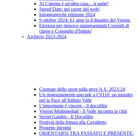
Al Cinema è un'altra casa... si parte!
Speed Date: nel cuore del web!
Ioleggoperchè edizione 2024
9 ottobre 2024: 61 anni fa il disastro del Vajont.
Elezioni per rinnovo rappresentanti Consigli di
classe e Consiglio d'Istituto
Archivio 2023-2024
Giornate dello sport sulla neve A.S. 2023-24
Un ringraziamento speciale a C0110: un murales
per la Pace all’Istituto Valle
L'importante è vincere - il docufilm
Visioni Multimediali - Il Valle incontra la città
Secret Garden - Il Docufilm
Festival della lettura alla Cavalletto
Progetto Identità
ORIENTARSI TRA PASSATO E PRESENTE: