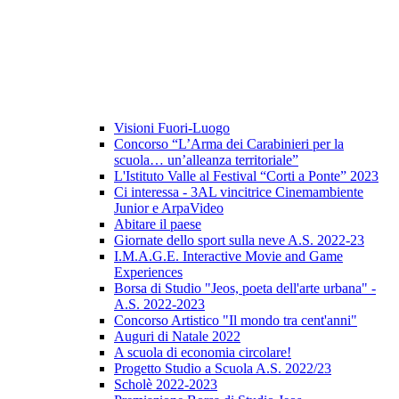
Visioni Fuori-Luogo
Concorso “L’Arma dei Carabinieri per la
scuola… un’alleanza territoriale”
L'Istituto Valle al Festival “Corti a Ponte” 2023
Ci interessa - 3AL vincitrice Cinemambiente
Junior e ArpaVideo
Abitare il paese
Giornate dello sport sulla neve A.S. 2022-23
I.M.A.G.E. Interactive Movie and Game
Experiences
Borsa di Studio "Jeos, poeta dell'arte urbana" -
A.S. 2022-2023
Concorso Artistico "Il mondo tra cent'anni"
Auguri di Natale 2022
A scuola di economia circolare!
Progetto Studio a Scuola A.S. 2022/23
Scholè 2022-2023