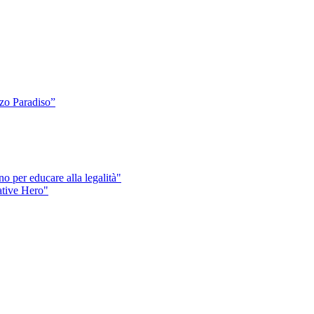
o Paradiso”
o per educare alla legalità"
eative Hero"