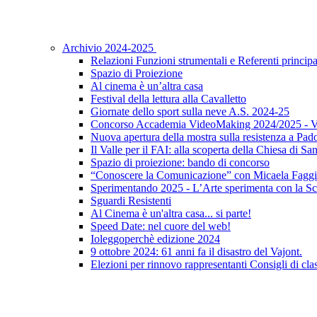
Archivio 2024-2025
Relazioni Funzioni strumentali e Referenti principa
Spazio di Proiezione
Al cinema è un’altra casa
Festival della lettura alla Cavalletto
Giornate dello sport sulla neve A.S. 2024-25
Concorso Accademia VideoMaking 2024/2025 - Vi
Nuova apertura della mostra sulla resistenza a Pad
Il Valle per il FAI: alla scoperta della Chiesa di S
Spazio di proiezione: bando di concorso
“Conoscere la Comunicazione” con Micaela Faggi
Sperimentando 2025 - L’Arte sperimenta con la Sc
Sguardi Resistenti
Al Cinema è un'altra casa... si parte!
Speed Date: nel cuore del web!
Ioleggoperchè edizione 2024
9 ottobre 2024: 61 anni fa il disastro del Vajont.
Elezioni per rinnovo rappresentanti Consigli di clas