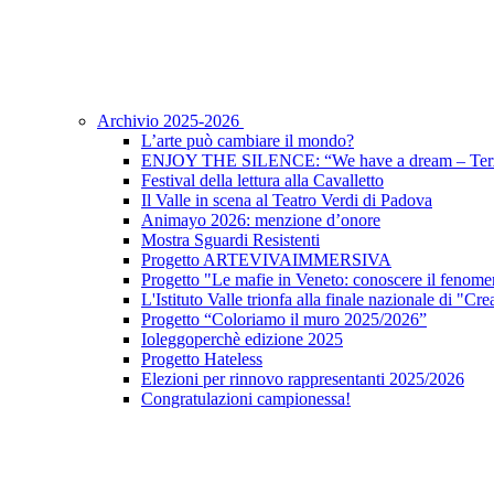
Archivio 2025-2026
L’arte può cambiare il mondo?
ENJOY THE SILENCE: “We have a dream – Terz
Festival della lettura alla Cavalletto
Il Valle in scena al Teatro Verdi di Padova
Animayo 2026: menzione d’onore
Mostra Sguardi Resistenti
Progetto ARTEVIVAIMMERSIVA
Progetto "Le mafie in Veneto: conoscere il fenomen
L'Istituto Valle trionfa alla finale nazionale di "Cr
Progetto “Coloriamo il muro 2025/2026”
Ioleggoperchè edizione 2025
Progetto Hateless
Elezioni per rinnovo rappresentanti 2025/2026
Congratulazioni campionessa!