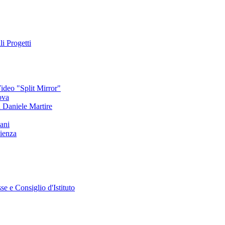
li Progetti
deo "Split Mirror"
ova
an Daniele Martire
ani
ienza
se e Consiglio d'Istituto