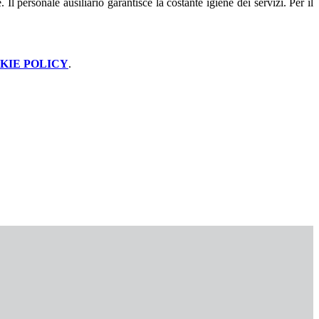
l personale ausiliario garantisce la costante igiene dei servizi. Per il
KIE POLICY
.