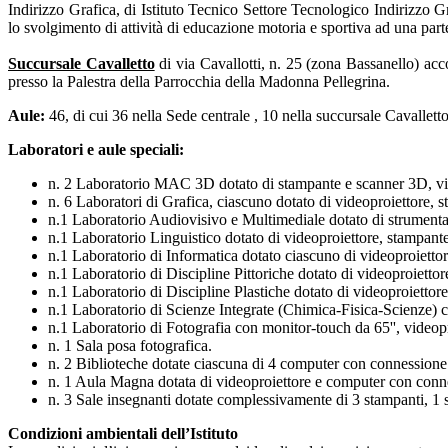
Indirizzo Grafica, di Istituto Tecnico Settore Tecnologico Indirizzo G
lo svolgimento di attività di educazione motoria e sportiva ad una parte 
Succursale Cavalletto
di via Cavallotti, n. 25 (zona Bassanello) acc
presso la Palestra della Parrocchia della Madonna Pellegrina.
Aule:
46, di cui 36 nella Sede centrale , 10 nella succursale Cavallett
Laboratori e aule speciali:
n. 2 Laboratorio MAC 3D dotato di stampante e scanner 3D, vid
n. 6 Laboratori di Grafica, ciascuno dotato di videoproiettore,
n.1 Laboratorio Audiovisivo e Multimediale dotato di strumenta
n.1 Laboratorio Linguistico dotato di videoproiettore, stampan
n.1 Laboratorio di Informatica dotato ciascuno di videoproiett
n.1 Laboratorio di Discipline Pittoriche dotato di videoproietto
n.1 Laboratorio di Discipline Plastiche dotato di videoproiettor
n.1 Laboratorio di Scienze Integrate (Chimica-Fisica-Scienze) co
n.1 Laboratorio di Fotografia con monitor-touch da 65'', videopr
n. 1 Sala posa fotografica.
n. 2 Biblioteche dotate ciascuna di 4 computer con connessione 
n. 1 Aula Magna dotata di videoproiettore e computer con conne
n. 3 Sale insegnanti dotate complessivamente di 3 stampanti, 1 
Condizioni ambientali dell’Istituto