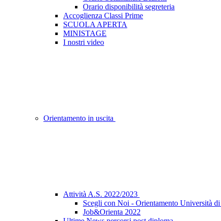
Orario disponibilità segreteria
Accoglienza Classi Prime
SCUOLA APERTA
MINISTAGE
I nostri video
Orientamento in uscita
Attività A.S. 2022/2023
Scegli con Noi - Orientamento Università d
Job&Orienta 2022
Ultime News percorsi post diploma