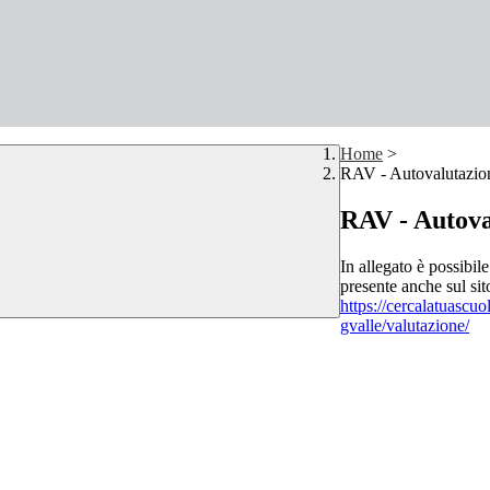
Home
>
RAV - Autovalutazion
RAV - Autoval
In allegato è possibile
presente anche sul sit
https://cercalatuascuo
gvalle/valutazione/