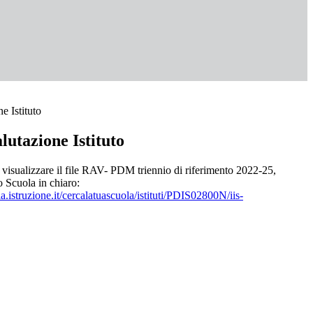
e Istituto
utazione Istituto
 visualizzare il file
RAV
- PDM triennio di riferimento 2022-25,
o Scuola in chiaro:
la.istruzione.it/cercalatuascuola/istituti/PDIS02800N/iis-