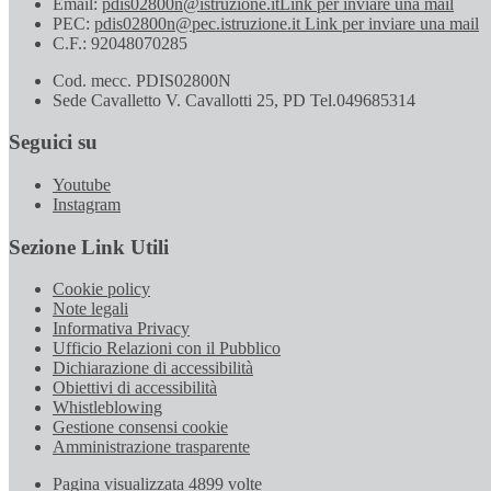
Email:
pdis02800n@istruzione.it
Link per inviare una mail
PEC:
pdis02800n@pec.istruzione.it
Link per inviare una mail
C.F.: 92048070285
Cod. mecc. PDIS02800N
Sede Cavalletto V. Cavallotti 25, PD Tel.049685314
Seguici su
Youtube
Instagram
Sezione Link Utili
Cookie policy
Note legali
Informativa Privacy
Ufficio Relazioni con il Pubblico
Dichiarazione di accessibilità
Obiettivi di accessibilità
Whistleblowing
Gestione consensi cookie
Amministrazione trasparente
Pagina visualizzata
4899
volte