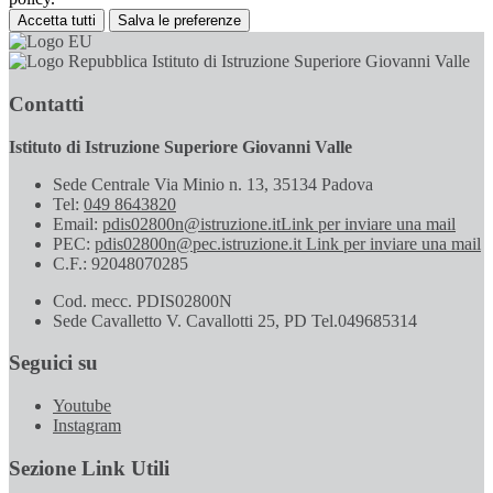
Accetta tutti
Salva le preferenze
Istituto di Istruzione Superiore Giovanni Valle
Contatti
Istituto di Istruzione Superiore Giovanni Valle
Sede Centrale Via Minio n. 13, 35134 Padova
Tel:
049 8643820
Email:
pdis02800n@istruzione.it
Link per inviare una mail
PEC:
pdis02800n@pec.istruzione.it
Link per inviare una mail
C.F.: 92048070285
Cod. mecc. PDIS02800N
Sede Cavalletto V. Cavallotti 25, PD Tel.049685314
Seguici su
Youtube
Instagram
Sezione Link Utili