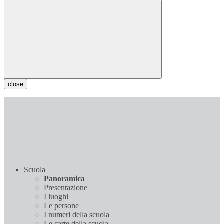
close
Scuola
Panoramica
Presentazione
I luoghi
Le persone
I numeri della scuola
Le carte della scuola