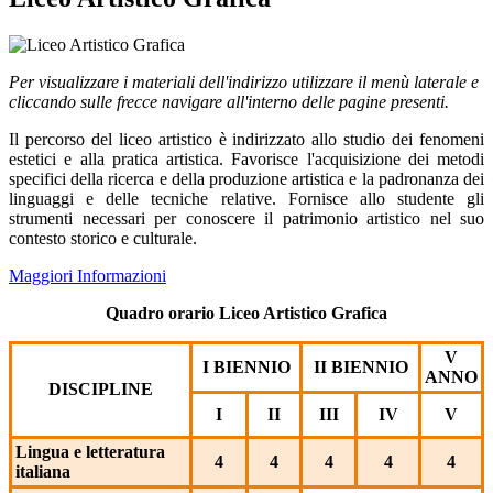
Per visualizzare i materiali dell'indirizzo utilizzare il menù laterale e
cliccando sulle frecce navigare all'interno delle pagine presenti.
Il percorso del liceo artistico è indirizzato allo studio dei fenomeni
estetici e alla pratica artistica. Favorisce l'acquisizione dei metodi
specifici della ricerca e della produzione artistica e la padronanza dei
linguaggi e delle tecniche relative. Fornisce allo studente gli
strumenti necessari per conoscere il patrimonio artistico nel suo
contesto storico e culturale.
Maggiori Informazioni
Quadro orario Liceo Artistico Grafica
V
I BIENNIO
II BIENNIO
ANNO
DISCIPLINE
I
II
III
IV
V
Lingua e letteratura
4
4
4
4
4
italiana