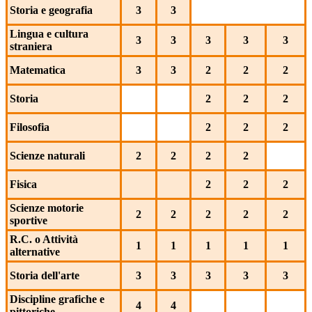
Storia e geografia
3
3
Lingua e cultura
3
3
3
3
3
straniera
Matematica
3
3
2
2
2
Storia
2
2
2
Filosofia
2
2
2
Scienze naturali
2
2
2
2
Fisica
2
2
2
Scienze motorie
2
2
2
2
2
sportive
R.C. o Attività
1
1
1
1
1
alternative
Storia dell'arte
3
3
3
3
3
Discipline grafiche e
4
4
pittoriche