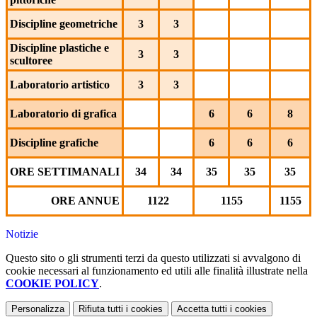
Discipline geometriche
3
3
Discipline plastiche e
3
3
scultoree
Laboratorio artistico
3
3
Laboratorio di grafica
6
6
8
Discipline grafiche
6
6
6
ORE SETTIMANALI
34
34
35
35
35
ORE ANNUE
1122
1155
1155
Notizie
Questo sito o gli strumenti terzi da questo utilizzati si avvalgono di
cookie necessari al funzionamento ed utili alle finalità illustrate nella
COOKIE POLICY
.
Personalizza
Rifiuta tutti
i cookies
Accetta tutti
i cookies