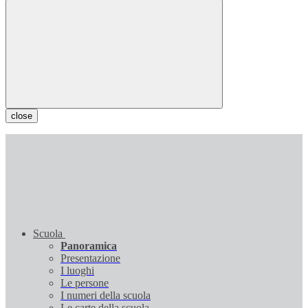
close
Scuola
Panoramica
Presentazione
I luoghi
Le persone
I numeri della scuola
Le carte della scuola