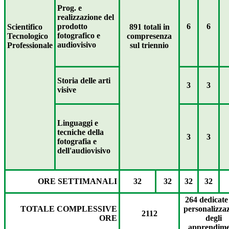
Prog. e
realizzazione del
prodotto
6
6
Scientifico
891 totali in
fotografico e
Tecnologico
compresenza
audiovisivo
Professionale
sul triennio
Storia delle arti
3
3
visive
Linguaggi e
tecniche della
3
3
fotografia e
dell'audiovisivo
ORE SETTIMANALI
32
32
32
32
264 dedicate 
TOTALE COMPLESSIVE
personalizza
2112
ORE
degli
apprendime