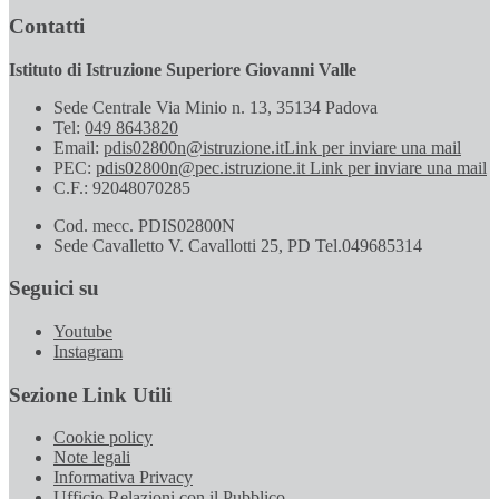
Contatti
Istituto di Istruzione Superiore Giovanni Valle
Sede Centrale Via Minio n. 13, 35134 Padova
Tel:
049 8643820
Email:
pdis02800n@istruzione.it
Link per inviare una mail
PEC:
pdis02800n@pec.istruzione.it
Link per inviare una mail
C.F.: 92048070285
Cod. mecc. PDIS02800N
Sede Cavalletto V. Cavallotti 25, PD Tel.049685314
Seguici su
Youtube
Instagram
Sezione Link Utili
Cookie policy
Note legali
Informativa Privacy
Ufficio Relazioni con il Pubblico