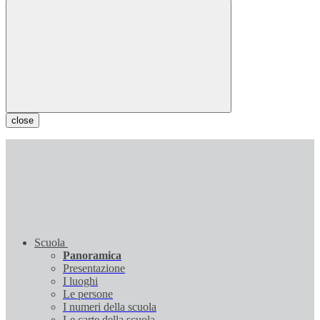
close
Scuola
Panoramica
Presentazione
I luoghi
Le persone
I numeri della scuola
Le carte della scuola