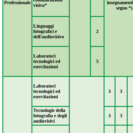
Professionale
insegnamenti
visiva*
segno *)
Linguaggi
fotografici e
2
dell'audiovisivo
Laboratori
tecnologici ed
5
esercitazioni
Laboratori
tecnologici ed
3
3
esercitazioni
Tecnologie della
fotografia e degli
3
3
audiovisivi