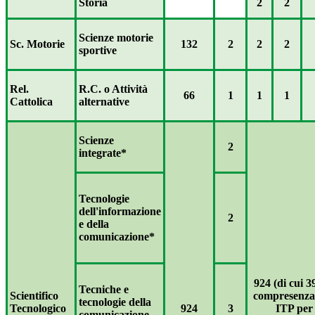
Storia
2
2
Scienze motorie
Sc. Motorie
132
2
2
2
sportive
Rel.
R.C. o Attività
66
1
1
1
Cattolica
alternative
Scienze
2
integrate*
Tecnologie
dell'informazione
2
e della
comunicazione*
924 (di cui 3
Tecniche e
Scientifico
compresenza
tecnologie della
Tecnologico
924
3
ITP per
comunicazione