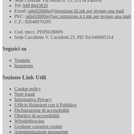
Sede Centrale Via Minio n. 13, 35134 Padova
Tel:
049 8643820
Email:
pdis02800n@istruzione.it
Link per inviare una mail
PEC:
pdis02800n@pec.istruzione.it
Link per inviare una mail
C.F.: 92048070285
Cod. mecc. PDIS02800N
Sede Cavalletto V. Cavallotti 25, PD Tel.049685314
Seguici su
Youtube
Instagram
Sezione Link Utili
Cookie policy
Note legali
Informativa Privacy
Ufficio Relazioni con il Pubblico
Dichiarazione di accessibilità
Obiettivi di accessibilità
Whistleblowing
Gestione consensi cookie
Amministrazione trasparente