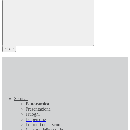
close
Scuola
Panoramica
Presentazione
I luoghi
Le persone
I numeri della scuola
Le carte della scuola