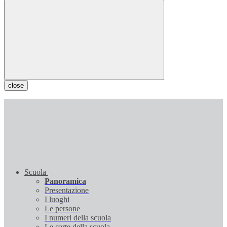
close
Scuola
Panoramica
Presentazione
I luoghi
Le persone
I numeri della scuola
Le carte della scuola