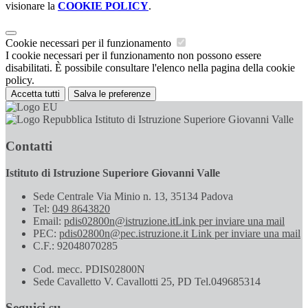
visionare la
COOKIE POLICY
.
Cookie necessari per il funzionamento
I cookie necessari per il funzionamento non possono essere
disabilitati. È possibile consultare l'elenco nella pagina della cookie
policy.
Accetta tutti
Salva le preferenze
Istituto di Istruzione Superiore Giovanni Valle
Contatti
Istituto di Istruzione Superiore Giovanni Valle
Sede Centrale Via Minio n. 13, 35134 Padova
Tel:
049 8643820
Email:
pdis02800n@istruzione.it
Link per inviare una mail
PEC:
pdis02800n@pec.istruzione.it
Link per inviare una mail
C.F.: 92048070285
Cod. mecc. PDIS02800N
Sede Cavalletto V. Cavallotti 25, PD Tel.049685314
Seguici su