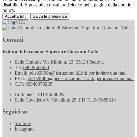
disabilitati. È possibile consultare l'elenco nella pagina della cookie
policy.
Accetta tutti
Salva le preferenze
Istituto di Istruzione Superiore Giovanni Valle
Contatti
Istituto di Istruzione Superiore Giovanni Valle
Sede Centrale Via Minio n. 13, 35134 Padova
Tel:
049 8643820
Email:
pdis02800n@istruzione.it
Link per inviare una mail
PEC:
pdis02800n@pec.istruzione.it
Link per inviare una mail
C.F.: 92048070285
Cod. mecc. PDIS02800N
Sede Cavalletto V. Cavallotti 25, PD Tel.049685314
Seguici su
Youtube
Instagram