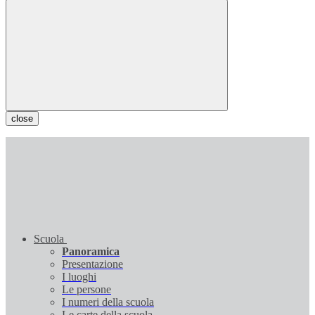
close
Scuola
Panoramica
Presentazione
I luoghi
Le persone
I numeri della scuola
Le carte della scuola