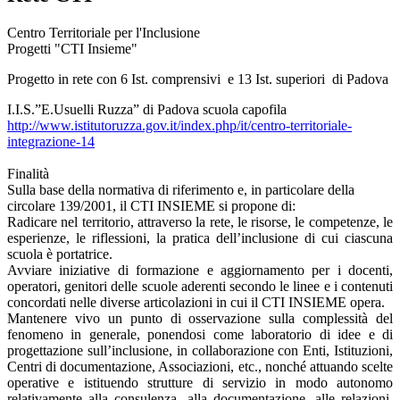
Centro Territoriale per l'Inclusione
Progetti "CTI Insieme"
Progetto in rete con 6 Ist. comprensivi e 13 Ist. superiori di Padova
I.I.S.”E.Usuelli Ruzza” di Padova scuola capofila
http://www.istitutoruzza.gov.it/index.php/it/centro-territoriale-
integrazione-14
Finalità
Sulla base della normativa di riferimento e, in particolare della
circolare 139/2001, il CTI INSIEME si propone di:
Radicare nel territorio, attraverso la rete, le risorse, le competenze, le
esperienze, le riflessioni, la pratica dell’inclusione di cui ciascuna
scuola è portatrice.
Avviare iniziative di formazione e aggiornamento per i docenti,
operatori, genitori delle scuole aderenti secondo le linee e i contenuti
concordati nelle diverse articolazioni in cui il CTI INSIEME opera.
Mantenere vivo un punto di osservazione sulla complessità del
fenomeno in generale, ponendosi come laboratorio di idee e di
progettazione sull’inclusione, in collaborazione con Enti, Istituzioni,
Centri di documentazione, Associazioni, etc., nonché attuando scelte
operative e istituendo strutture di servizio in modo autonomo
relativamente alla consulenza, alla documentazione, alle relazioni,