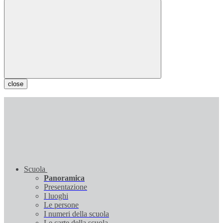
close
Scuola
Panoramica
Presentazione
I luoghi
Le persone
I numeri della scuola
Le carte della scuola