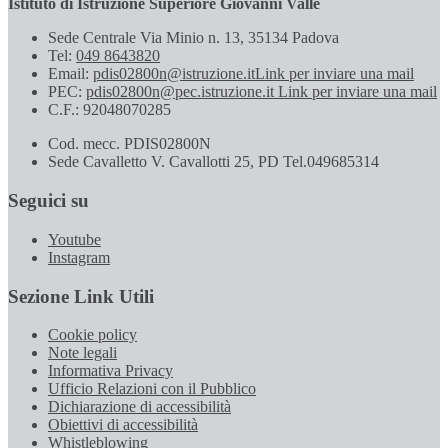
Istituto di Istruzione Superiore Giovanni Valle
Sede Centrale Via Minio n. 13, 35134 Padova
Tel:
049 8643820
Email:
pdis02800n@istruzione.it
Link per inviare una mail
PEC:
pdis02800n@pec.istruzione.it
Link per inviare una mail
C.F.: 92048070285
Cod. mecc. PDIS02800N
Sede Cavalletto V. Cavallotti 25, PD Tel.049685314
Seguici su
Youtube
Instagram
Sezione Link Utili
Cookie policy
Note legali
Informativa Privacy
Ufficio Relazioni con il Pubblico
Dichiarazione di accessibilità
Obiettivi di accessibilità
Whistleblowing