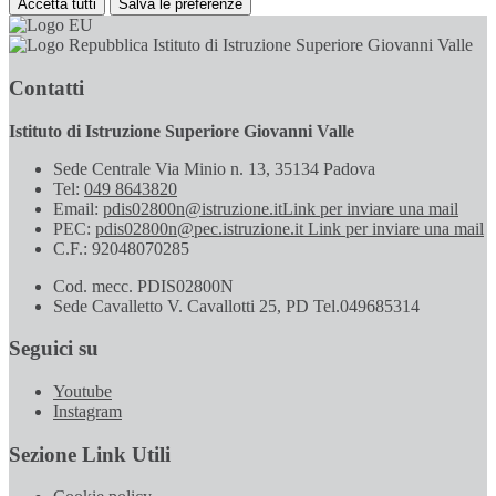
Accetta tutti
Salva le preferenze
Istituto di Istruzione Superiore Giovanni Valle
Contatti
Istituto di Istruzione Superiore Giovanni Valle
Sede Centrale Via Minio n. 13, 35134 Padova
Tel:
049 8643820
Email:
pdis02800n@istruzione.it
Link per inviare una mail
PEC:
pdis02800n@pec.istruzione.it
Link per inviare una mail
C.F.: 92048070285
Cod. mecc. PDIS02800N
Sede Cavalletto V. Cavallotti 25, PD Tel.049685314
Seguici su
Youtube
Instagram
Sezione Link Utili