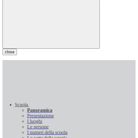
close
Scuola
Panoramica
Presentazione
I luoghi
Le persone
I numeri della scuola
Le carte della scuola