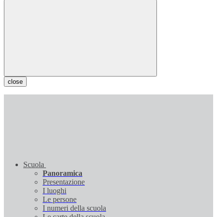
close
Scuola
Panoramica
Presentazione
I luoghi
Le persone
I numeri della scuola
Le carte della scuola