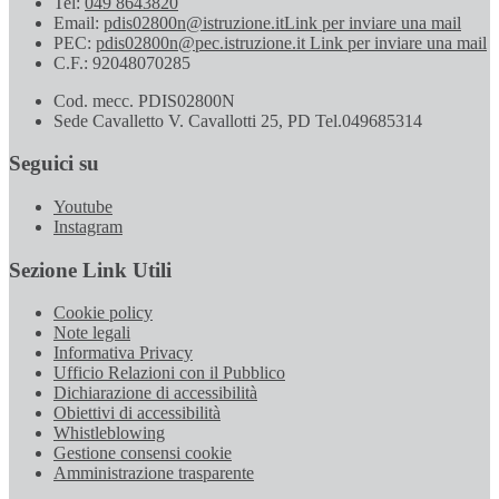
Tel:
049 8643820
Email:
pdis02800n@istruzione.it
Link per inviare una mail
PEC:
pdis02800n@pec.istruzione.it
Link per inviare una mail
C.F.: 92048070285
Cod. mecc. PDIS02800N
Sede Cavalletto V. Cavallotti 25, PD Tel.049685314
Seguici su
Youtube
Instagram
Sezione Link Utili
Cookie policy
Note legali
Informativa Privacy
Ufficio Relazioni con il Pubblico
Dichiarazione di accessibilità
Obiettivi di accessibilità
Whistleblowing
Gestione consensi cookie
Amministrazione trasparente