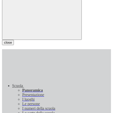
close
Scuola
Panoramica
Presentazione
I luoghi
Le persone
I numeri della scuola
Le carte della scuola