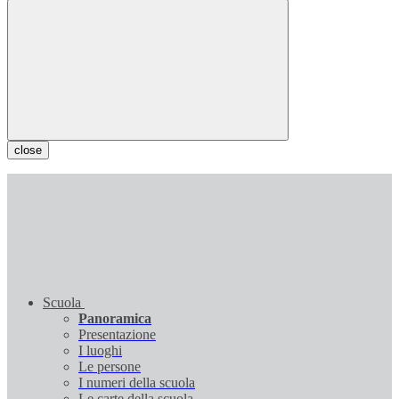
close
Scuola
Panoramica
Presentazione
I luoghi
Le persone
I numeri della scuola
Le carte della scuola