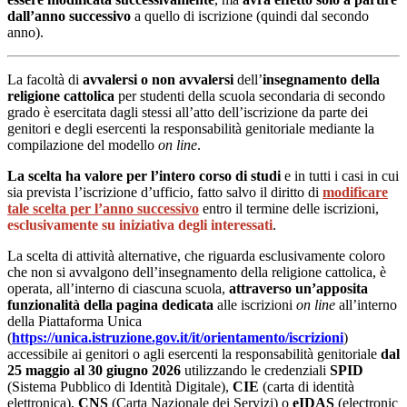
dall’anno successivo
a quello di iscrizione (quindi dal secondo
anno).
La facoltà di
avvalersi o non avvalersi
dell’
insegnamento della
religione cattolica
per studenti della scuola secondaria di secondo
grado è esercitata dagli stessi all’atto dell’iscrizione da parte dei
genitori e degli esercenti la responsabilità genitoriale mediante la
compilazione del modello
on line
.
La scelta ha valore per l’intero corso di studi
e in tutti i casi in cui
sia prevista l’iscrizione d’ufficio, fatto salvo il diritto di
modificare
tale scelta per l’anno successivo
entro il termine delle iscrizioni,
esclusivamente su iniziativa degli interessati
.
La scelta di attività alternative, che riguarda esclusivamente coloro
che non si avvalgono dell’insegnamento della religione cattolica, è
operata, all’interno di ciascuna scuola,
attraverso un’apposita
funzionalità della pagina dedicata
alle iscrizioni
on line
all’interno
della Piattaforma Unica
(
https://unica.istruzione.gov.it/it/orientamento/iscrizioni
)
accessibile ai genitori o agli esercenti la responsabilità genitoriale
dal
25 maggio al 30 giugno 2026
utilizzando le credenziali
SPID
(Sistema Pubblico di Identità Digitale),
CIE
(carta di identità
elettronica),
CNS
(Carta Nazionale dei Servizi) o
eIDAS
(electronic