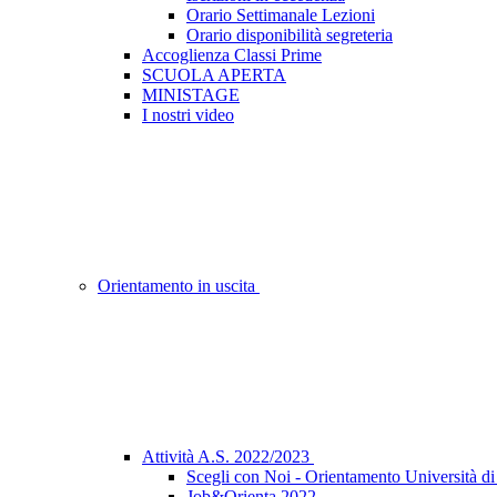
Orario Settimanale Lezioni
Orario disponibilità segreteria
Accoglienza Classi Prime
SCUOLA APERTA
MINISTAGE
I nostri video
Orientamento in uscita
Attività A.S. 2022/2023
Scegli con Noi - Orientamento Università d
Job&Orienta 2022