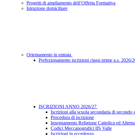
Progetti di ampliamento dell’Offerta Formativa
Istruzione domiciliare
Orientamento in entrata
Perfezionamento iscrizioni classi prime a.s. 2026/
ISCRIZIONI ANNO 2026/27
Iscrizioni alla scuola secondaria di secondo 
Procedura di iscrizione
Insegnamento Religione Cattolica ed Alterna
Codici Meccanografici IIS Valle
Iscrizioni in eccedenza