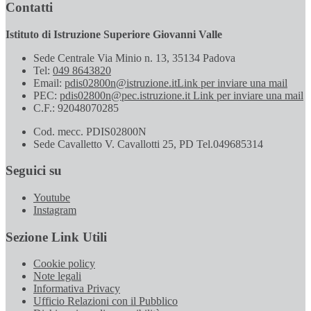
Contatti
Istituto di Istruzione Superiore Giovanni Valle
Sede Centrale Via Minio n. 13, 35134 Padova
Tel:
049 8643820
Email:
pdis02800n@istruzione.it
Link per inviare una mail
PEC:
pdis02800n@pec.istruzione.it
Link per inviare una mail
C.F.: 92048070285
Cod. mecc. PDIS02800N
Sede Cavalletto V. Cavallotti 25, PD Tel.049685314
Seguici su
Youtube
Instagram
Sezione Link Utili
Cookie policy
Note legali
Informativa Privacy
Ufficio Relazioni con il Pubblico