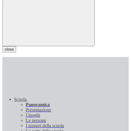
close
Scuola
Panoramica
Presentazione
I luoghi
Le persone
I numeri della scuola
Le carte della scuola