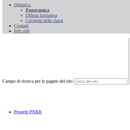
Didattica
Panoramica
Offerta formativa
I progetti delle classi
Contatti
Info utili
Campo di ricerca per le pagine del sito
Progetti PNRR