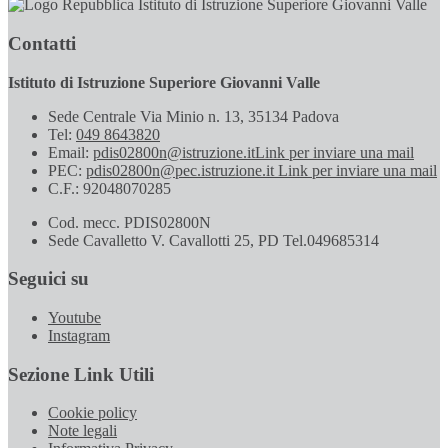
Istituto di Istruzione Superiore Giovanni Valle
Contatti
Istituto di Istruzione Superiore Giovanni Valle
Sede Centrale Via Minio n. 13, 35134 Padova
Tel:
049 8643820
Email:
pdis02800n@istruzione.it
Link per inviare una mail
PEC:
pdis02800n@pec.istruzione.it
Link per inviare una mail
C.F.: 92048070285
Cod. mecc. PDIS02800N
Sede Cavalletto V. Cavallotti 25, PD Tel.049685314
Seguici su
Youtube
Instagram
Sezione Link Utili
Cookie policy
Note legali