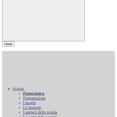
close
Scuola
Panoramica
Presentazione
I luoghi
Le persone
I numeri della scuola
Le carte della scuola