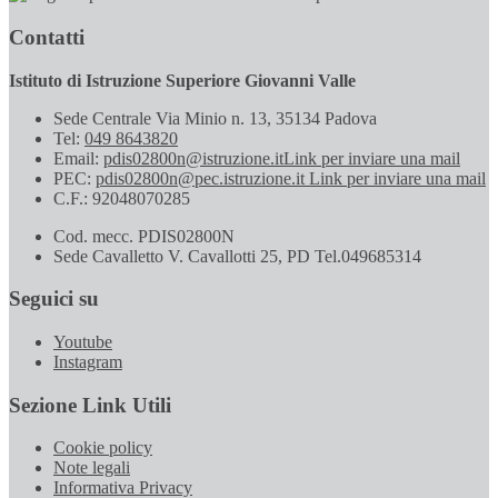
Contatti
Istituto di Istruzione Superiore Giovanni Valle
Sede Centrale Via Minio n. 13, 35134 Padova
Tel:
049 8643820
Email:
pdis02800n@istruzione.it
Link per inviare una mail
PEC:
pdis02800n@pec.istruzione.it
Link per inviare una mail
C.F.: 92048070285
Cod. mecc. PDIS02800N
Sede Cavalletto V. Cavallotti 25, PD Tel.049685314
Seguici su
Youtube
Instagram
Sezione Link Utili
Cookie policy
Note legali
Informativa Privacy