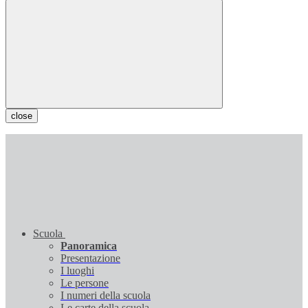
close
Scuola
Panoramica
Presentazione
I luoghi
Le persone
I numeri della scuola
Le carte della scuola