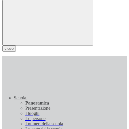
close
Scuola
Panoramica
Presentazione
I luoghi
Le persone
I numeri della scuola
Le carte della scuola