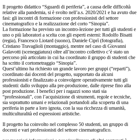
Il progetto didattico “Sguardi di periferia”, a causa delle difficoltà
relative alla pandemia, si è svolto nell’a.s. 2020/2021 e ha avuto due
fasi: gli incontri di formazione con professionisti del settore
cinematografico e la realizzazione del corto “Sinopia”.
La formazione ha previsto un incontro-lezione per tutti gli studenti e
uno o più laboratori a scelta con gli esperti esterni: Rodolfo Bisatti
(regia), Francesco Liotard (suono), Daniele Ciprì (fotografia),
Cristiano Travaglioli (montaggio), mentre nel caso di Giovanni
Galavotti (sceneggiatura) oltre all’incontro collettivo c’è stato un
percorso più articolato in cui ha coordinato il gruppo di studenti che
ha scritto il cortometraggio “Sinopia”.
Quest’ultimo ha richiesto un grande lavoro per gruppi (“reparti”),
coordinato dai docenti del progetto, supportato da alcuni
professionisti e finalizzato a coinvolgere operativamente tutti gli
studenti: dallo sviluppo alla pre-produzione, dalle riprese fino alla
post produzione. I benefici per i ragazzi sono stati sia
“professionali”, con l’acquisizione di strumenti, regole e tecniche,
sia soprattutto umani e relazionali portandoli alla scoperta di una
periferia in parte a loro ignota, con la sua ricchezza di umanità,
multiculturalità ed espressioni artistiche.
Il progetto ha coinvolto nel complesso 50 studenti, un gruppo di
docenti e vari professionisti del settore cinematografico.