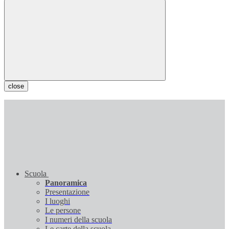
close
Scuola
Panoramica
Presentazione
I luoghi
Le persone
I numeri della scuola
Le carte della scuola