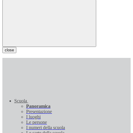
close
Scuola
Panoramica
Presentazione
I luoghi
Le persone
I numeri della scuola
Le carte della scuola