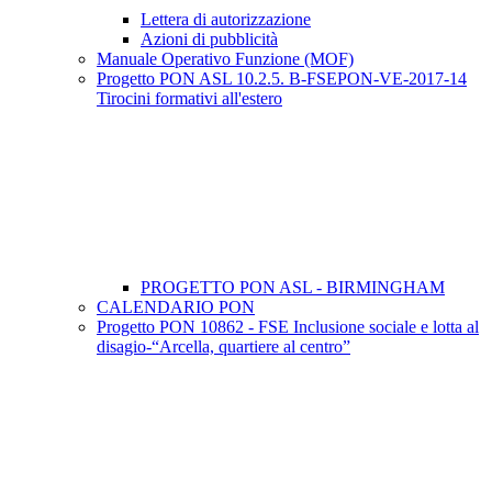
Lettera di autorizzazione
Azioni di pubblicità
Manuale Operativo Funzione (MOF)
Progetto PON ASL 10.2.5. B-FSEPON-VE-2017-14
Tirocini formativi all'estero
PROGETTO PON ASL - BIRMINGHAM
CALENDARIO PON
Progetto PON 10862 - FSE Inclusione sociale e lotta al
disagio-“Arcella, quartiere al centro”