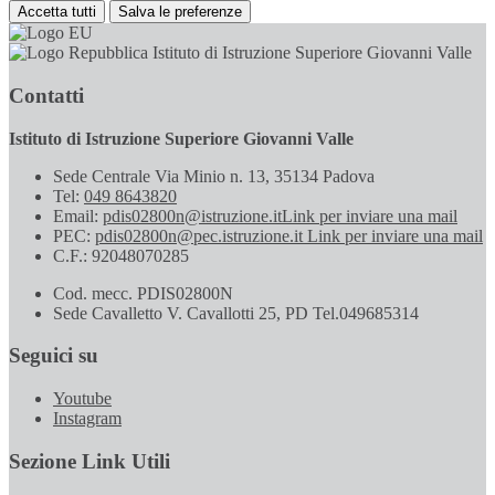
Accetta tutti
Salva le preferenze
Istituto di Istruzione Superiore Giovanni Valle
Contatti
Istituto di Istruzione Superiore Giovanni Valle
Sede Centrale Via Minio n. 13, 35134 Padova
Tel:
049 8643820
Email:
pdis02800n@istruzione.it
Link per inviare una mail
PEC:
pdis02800n@pec.istruzione.it
Link per inviare una mail
C.F.: 92048070285
Cod. mecc. PDIS02800N
Sede Cavalletto V. Cavallotti 25, PD Tel.049685314
Seguici su
Youtube
Instagram
Sezione Link Utili