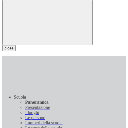
close
Scuola
Panoramica
Presentazione
I luoghi
Le persone
I numeri della scuola
Le carte della scuola