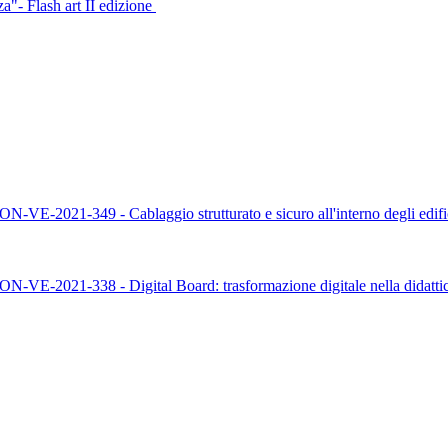
- Flash art II edizione
-349 - Cablaggio strutturato e sicuro all'interno degli edifici
-338 - Digital Board: trasformazione digitale nella didattica 