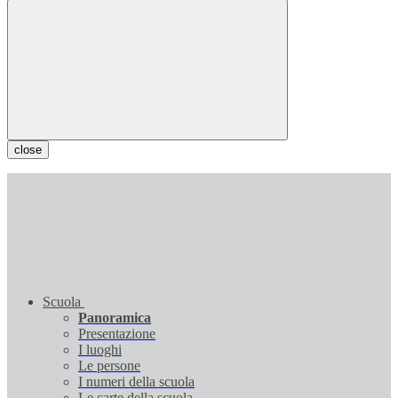
close
Scuola
Panoramica
Presentazione
I luoghi
Le persone
I numeri della scuola
Le carte della scuola