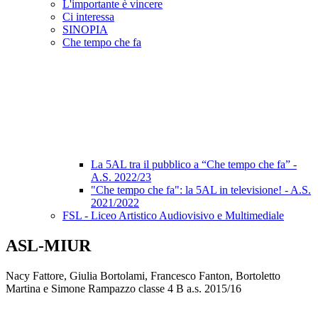
L'importante è vincere
Ci interessa
SINOPIA
Che tempo che fa
La 5AL tra il pubblico a “Che tempo che fa” -
A.S. 2022/23
"Che tempo che fa": la 5AL in televisione! - A.S.
2021/2022
FSL - Liceo Artistico Audiovisivo e Multimediale
ASL-MIUR
Nacy Fattore, Giulia Bortolami, Francesco Fanton, Bortoletto
Martina e Simone Rampazzo classe 4 B a.s. 2015/16