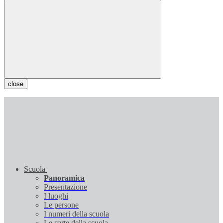
close
Scuola
Panoramica
Presentazione
I luoghi
Le persone
I numeri della scuola
Le carte della scuola